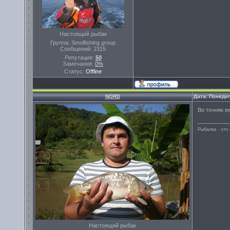
Настоящий рыбак
Группа: Smolfishing group
Сообщений:
2315
Репутация:
50
Замечания:
0%
Статус:
Offline
NORD
Дата: Понедел
Во точняк в
Рыбалка - эт
Настоящий рыбак