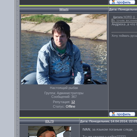
Witalij
Дата: Понедельник
Цитата
NORD
(
)
Во точняк весенне
Андрюха ,а что
Хочу поймать руса
Настоящий рыбак
Группа: Администраторы
Сообщений:
367
Репутация:
12
Статус:
Offline
IDL79
Дата: Понедельник, 14.04.2014, 22:0
IVAN
, за языком поганым следи, ..
Ты же свалил с сайта?????