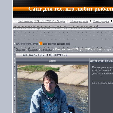
Сайт для тех, кто любит рыбал
Вне закона (БЕЗ ЦЕНЗУРЫ) - Форум
Мой профиль
Регистрация
зарегистрированным пользователям!
1
Страница
1
из
13
2
3
…
12
13
»
Форум
»
Разное
»
Курилка
»
Вне закона (БЕЗ ЦЕНЗУРЫ)
(Можете здесь
Вне закона (БЕЗ ЦЕНЗУРЫ)
Witalij
Дата: Вторник, 25
Последнее врем
просто разный 
,выкладывайте г
Хочу поймать руса