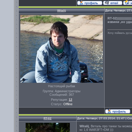
Witalij
Дата: Четверг, 27
RT-02))))))))))
извини ,но удал
Хочу поймать руса
Настоящий рыбак
Группа: Администраторы
Сообщений:
367
Репутация:
12
Статус:
Offline
RT-02
Дата: Четверг, 27.03.2014, 21:47 | 
Witalij
, Веталь про танки ты може
кс 1,6 WAR3FT+DM )))