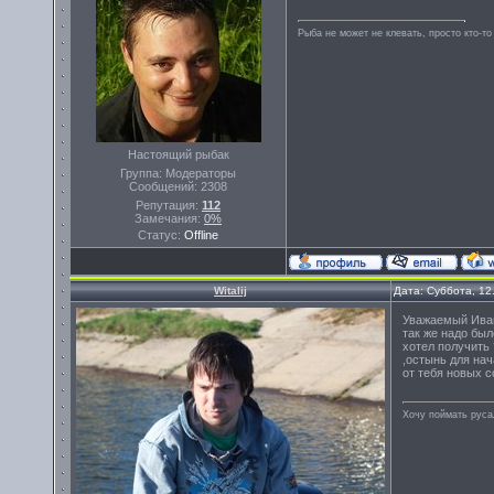
Рыба не может не клевать, просто кто-то
Настоящий рыбак
Группа: Модераторы
Сообщений:
2308
Репутация:
112
Замечания:
0%
Статус:
Offline
Witalij
Дата: Суббота, 12
Уважаемый Иван
так же надо был
хотел получить 
,остынь для нач
от тебя новых с
Хочу поймать руса