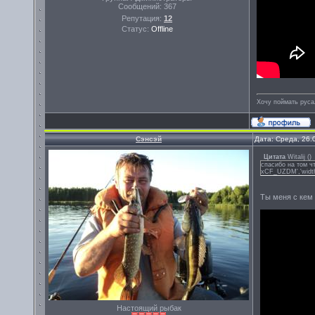
Сообщений:
367
Репутация:
12
Статус:
Offline
Хочу поймать руса
Сэнсэй
Дата: Среда, 26.
Цитата
Witalij
(
)
спасибо на том чт
xCF_UZDM','width':
Ты меня с кем 
Настоящий рыбак