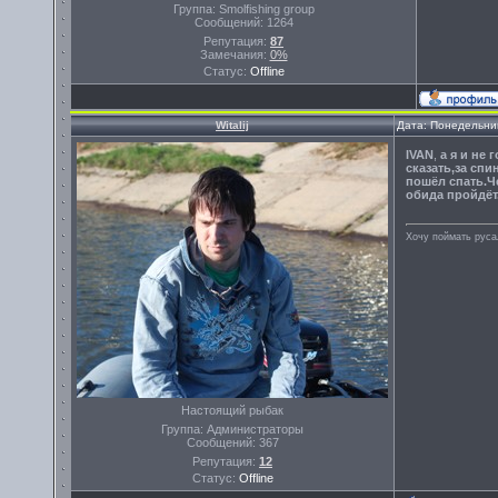
Группа: Smolfishing group
Сообщений:
1264
Репутация:
87
Замечания:
0%
Статус:
Offline
Witalij
Дата: Понедельник
IVAN
,
а я и не
сказать,за спи
пошёл спать.Ч
обида пройдёт
Хочу поймать руса
Настоящий рыбак
Группа: Администраторы
Сообщений:
367
Репутация:
12
Статус:
Offline