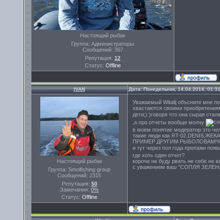
Настоящий рыбак
Группа: Администраторы
Сообщений:
367
Репутация:
12
Статус:
Offline
IVAN
Дата: Понедельник, 14.04.2014, 01:3
Уважаемый Witalij объсните мне п
хвастаются своими приобретениям
дети;) )говоря что она сырая стал
,а про отчеты вообще молчу
в моем понятие модератор это чел
такие люди как RT-02,DENIS,ЖЕКА
ПРИМЕР ДРУГИМ РЫБОЛОВАМ!%
и тут через пол года пропажи поя
где хоть один отчет?
Настоящий рыбак
короче не буду рвать не себе не в
с уважением ваш "СОПЛЯ ЗЕЛЕНА
Группа: Smolfishing group
Сообщений:
2315
Репутация:
50
Замечания:
0%
Статус:
Offline