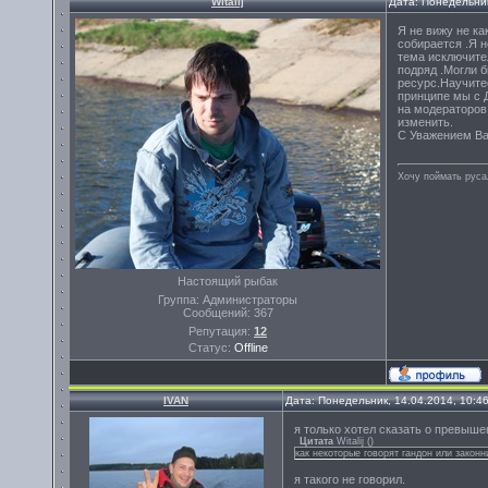
Witalij
Дата: Понедельник
Я не вижу не ка
собирается .Я н
тема исключите
подряд .Могли 
ресурс.Научитес
принципе мы с Д
на модераторов 
изменить.
С Уважением Ваш
Хочу поймать руса
Настоящий рыбак
Группа: Администраторы
Сообщений:
367
Репутация:
12
Статус:
Offline
IVAN
Дата: Понедельник, 14.04.2014, 10:4
я только хотел сказать о превыш
Цитата
Witalij
(
)
как некоторые говорят гандон или законн
я такого не говорил.