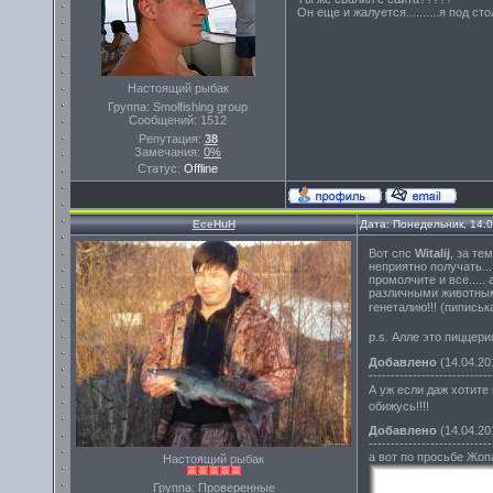
Он еще и жалуется..........я под стол
Настоящий рыбак
Группа: Smolfishing group
Сообщений:
1512
Репутация:
38
Замечания:
0%
Статус:
Offline
EceHuH
Дата: Понедельник, 14.
Вот спс
Witalij
, за те
неприятно получать....
промолчите и все.....
различными животными
генеталию!!! (пиписьк
p.s. Алле это пиццер
Добавлено
(14.04.20
----------------------------
А уж если даж хотит
обижусь!!!!
Добавлено
(14.04.20
----------------------------
а вот по просьбе Жоп
Настоящий рыбак
Группа: Проверенные