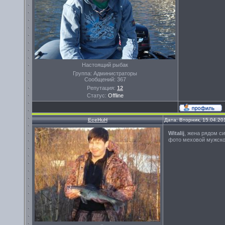
Настоящий рыбак
Группа: Администраторы
Сообщений:
367
Репутация:
12
Статус:
Offline
EceHuH
Дата: Вторник, 15.04.20
Witalij
, жена рядом си
фото меховой мужск