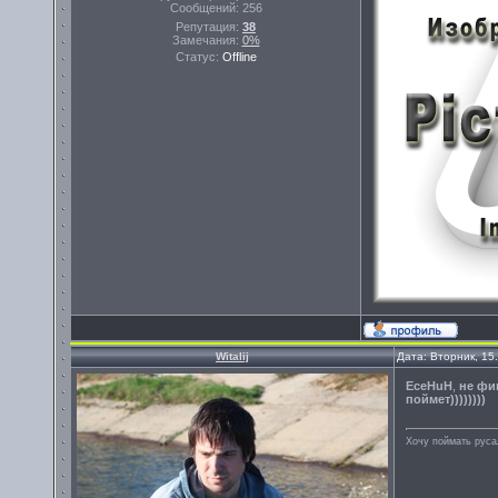
Сообщений:
256
Репутация:
38
Замечания:
0%
Статус:
Offline
Witalij
Дата: Вторник, 15
EceHuH
,
не фи
поймет))))))))
Хочу поймать руса