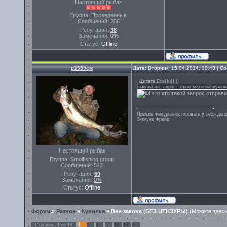
Настоящий рыбак
Группа: Проверенные
Сообщений:
256
Репутация:
38
Замечания:
0%
Статус:
Offline
р3559см
Дата: Вторник, 15.04.2014, 20:43 | 
Цитата
EceHuH
(
)
выдана на запрос ; фото меховой мужск
это кто такой запрос отправ
Прежде чем диагностировать у себя деп
Зигмунд Фрейд
Настоящий рыбак
Группа: Smolfishing group
Сообщений:
543
Репутация:
60
Замечания:
0%
Статус:
Offline
Форум
»
Разное
»
Курилка
»
Вне закона (БЕЗ ЦЕНЗУРЫ)
(Можете здесь
1
Страница
1
из
13
2
3
…
12
13
»