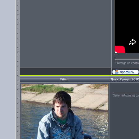
"Никогда не спорь
Witalij
Дата: Среда, 26.0
Хочу поймать руса