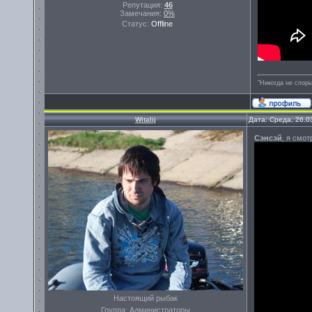
Репутация:
46
Замечания:
0%
Статус:
Offline
"Никогда не спорь
Witalij
Дата: Среда, 26.0
Сэнсэй
, я смот
Настоящий рыбак
Группа: Администраторы