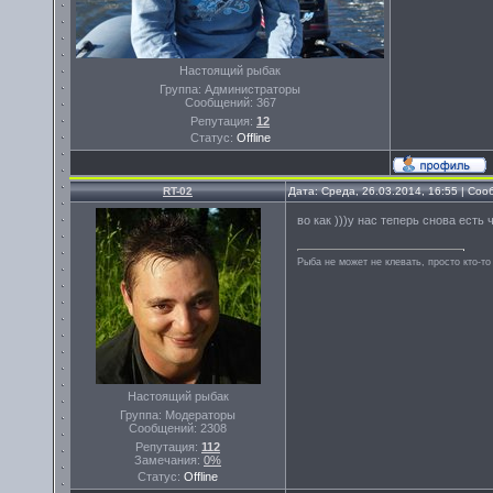
Настоящий рыбак
Группа: Администраторы
Сообщений:
367
Репутация:
12
Статус:
Offline
RT-02
Дата: Среда, 26.03.2014, 16:55 | Со
во как )))у нас теперь снова есть 
Рыба не может не клевать, просто кто-то
Настоящий рыбак
Группа: Модераторы
Сообщений:
2308
Репутация:
112
Замечания:
0%
Статус:
Offline