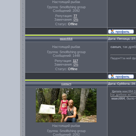
Настоящий рыбак
Группа: Smolfishing group
Сообщений:
2092
Репутация:
77
Замечания:
0%
Статус:
Offline
макс664
Дата: Пятница, 27
Настоящий рыбак
саныч
, так дряб
Группа: Smolfishing group
Сообщений:
1448
Пардон!!!за мой фр
Репутация:
117
Замечания:
0%
Статус:
Offline
саныч
Дата: Суббота, 28
Цитата
макс664
(
)
так дрябнем же!!!!!
макс664
, было 
Настоящий рыбак
Группа: Smolfishing group
Сообщений:
2092