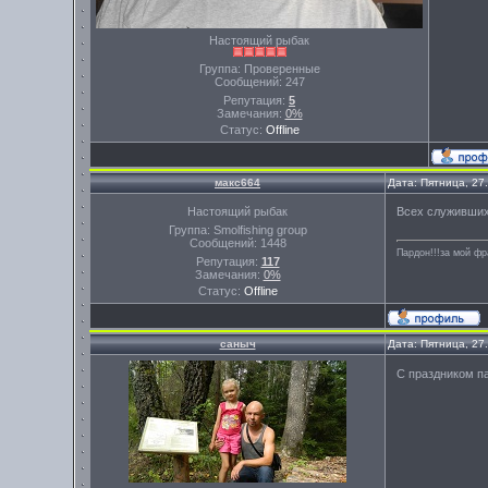
Настоящий рыбак
Группа: Проверенные
Сообщений:
247
Репутация:
5
Замечания:
0%
Статус:
Offline
макс664
Дата: Пятница, 27
Настоящий рыбак
Всех служивших
Группа: Smolfishing group
Сообщений:
1448
Пардон!!!за мой фр
Репутация:
117
Замечания:
0%
Статус:
Offline
саныч
Дата: Пятница, 27
С праздником па