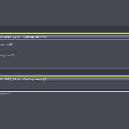
.03.2015, 22:47 | Сообщение #
84
нем же!!!!!!
анцузский!!!
.03.2015, 07:44 | Сообщение #
85
!
чутка!!!