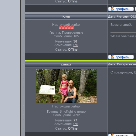
Статус:
Offline
Клоп
Дата: Четверг, 09
Настоящий рыбак
Всем спасибо.
Группа: Проверенные
Сообщений:
185
"Молчи,пока ты не 
Репутация:
36
Замечания:
0%
Статус:
Offline
саныч
Дата: Воскресенье
С праздником, 
Настоящий рыбак
Группа: Smolfishing group
Сообщений:
2092
Репутация:
77
Замечания:
0%
Статус:
Offline