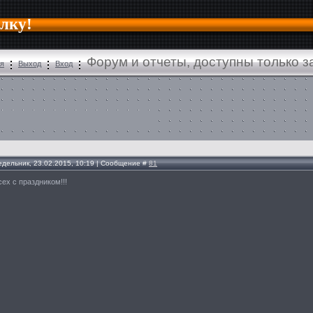
алку!
Форум и отчеты, доступны только 
ия
Выход
Вход
едельник, 23.02.2015, 10:19 | Сообщение #
81
ех с праздником!!!