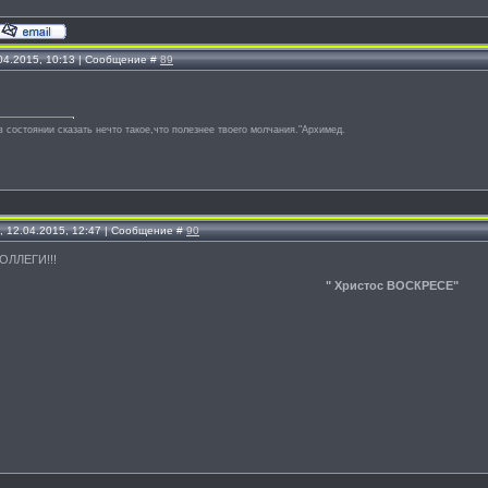
.04.2015, 10:13 | Сообщение #
89
в состоянии сказать нечто такое,что полезнее твоего молчания."Архимед.
, 12.04.2015, 12:47 | Сообщение #
90
КОЛЛЕГИ!!!
" Христос ВОСКРЕСЕ"