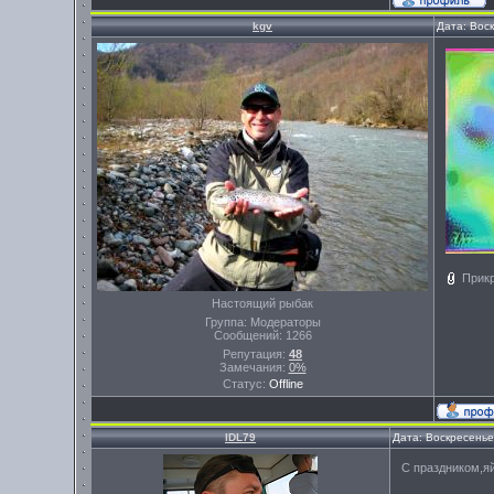
kgv
Дата: Вос
Прик
Настоящий рыбак
Группа: Модераторы
Сообщений:
1266
Репутация:
48
Замечания:
0%
Статус:
Offline
IDL79
Дата: Воскресенье
С праздником,я