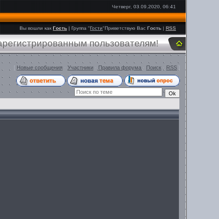
Четверг, 03.09.2020, 06:41
Вы вошли как
Гость
|
Группа
"
Гости
"
Приветствую Вас
Гость
|
RSS
зарегистрированным пользователям!
[
Новые сообщения
·
Участники
·
Правила форума
·
Поиск
·
RSS
]