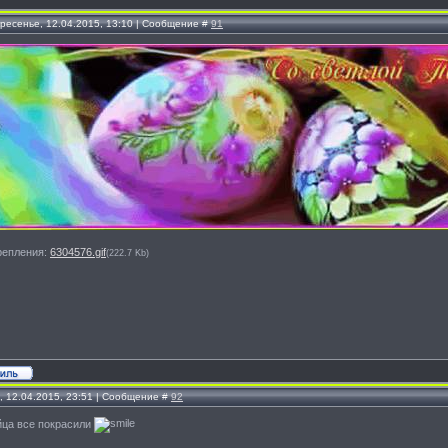
кресенье, 12.04.2015, 13:10 | Сообщение #
91
репления:
6304576.gif
(222.7 Kb)
, 12.04.2015, 23:51 | Сообщение #
92
йца все покрасили