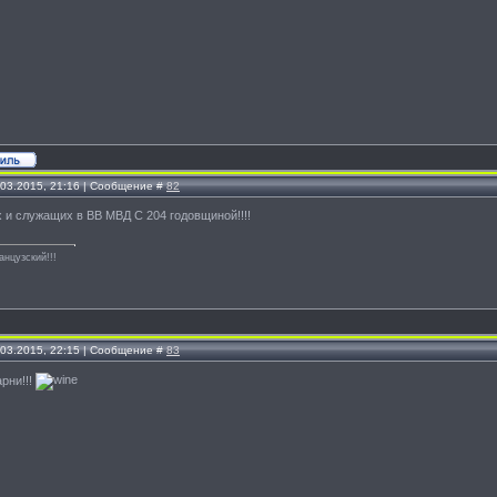
.03.2015, 21:16 | Сообщение #
82
 и служащих в ВВ МВД С 204 годовщиной!!!!
анцузский!!!
.03.2015, 22:15 | Сообщение #
83
рни!!!