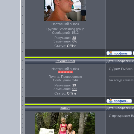
Настоящий рыбак
Группа: Smolfishing group
Сообщений:
1512
Репутация:
38
Замечания:
0%
Статус:
Offline
PavluxaSmol
Дата: Воскресенье
Настоящий рыбак
С Днем Рыбака!!!!
Группа: Проверенные
Сообщений:
344
Как всегда клевало 
Репутация:
19
Замечания:
0%
Статус:
Offline
саныч
Дата: Воскресенье
С праздником Ва