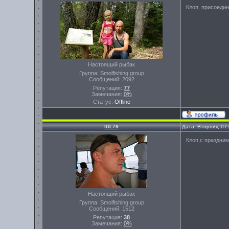
Клоп, присоеди
Настоящий рыбак
Группа: Smolfishing group
Сообщений:
2092
Репутация:
77
Замечания:
0%
Статус:
Offline
IDL79
Дата: Вторник, 07
Клоп,с праздник
Настоящий рыбак
Группа: Smolfishing group
Сообщений:
1512
Репутация:
38
Замечания:
0%