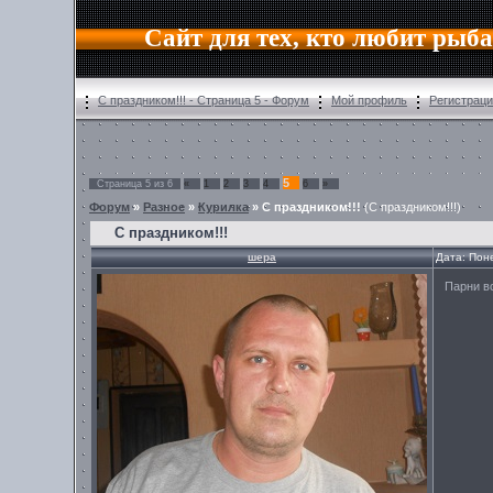
Сайт для тех, кто любит рыб
С праздником!!! - Страница 5 - Форум
Мой профиль
Регистрац
5
Страница
5
из
6
«
1
2
3
4
6
»
Форум
»
Разное
»
Курилка
»
С праздником!!!
(С праздником!!!)
С праздником!!!
шера
Дата: Пон
Парни вс