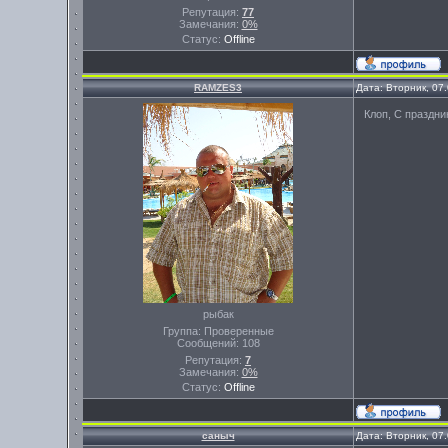
Репутация:
77
Замечания:
0%
Статус:
Offline
RAMZES3
Дата: Вторник, 07
Клоп, С праздн
рыбак
Группа: Проверенные
Сообщений:
108
Репутация:
7
Замечания:
0%
Статус:
Offline
саныч
Дата: Вторник, 07