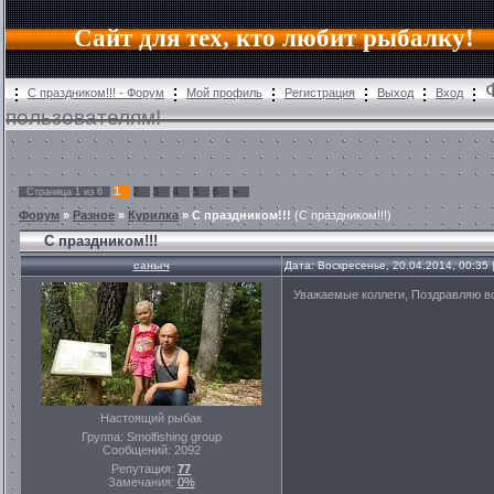
Сайт для тех, кто любит рыбалку!
С праздником!!! - Форум
Мой профиль
Регистрация
Выход
Вход
пользователям!
1
Страница
1
из
6
2
3
4
5
6
»
Форум
»
Разное
»
Курилка
»
С праздником!!!
(С праздником!!!)
С праздником!!!
саныч
Дата: Воскресенье, 20.04.2014, 00:35
Уважаемые коллеги, Поздравляю вс
Настоящий рыбак
Группа: Smolfishing group
Сообщений:
2092
Репутация:
77
Замечания:
0%