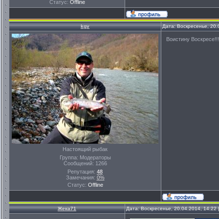
Статус:
Offline
kgv
Дата: Воскресенье, 20.
Воистину Воскресе!!!
Настоящий рыбак
Группа: Модераторы
Сообщений:
1266
Репутация:
48
Замечания:
0%
Статус:
Offline
Жека71
Дата: Воскресенье, 20.04.2014, 14:22