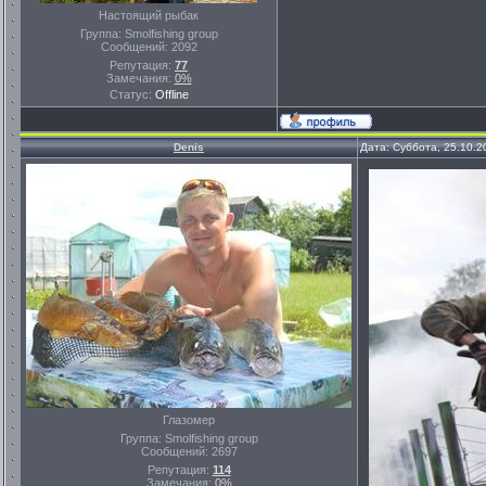
Настоящий рыбак
Группа: Smolfishing group
Сообщений:
2092
Репутация:
77
Замечания:
0%
Статус:
Offline
Denis
Дата: Суббота, 25.10.2
Глазомер
Группа: Smolfishing group
Сообщений:
2697
Репутация:
114
Замечания:
0%