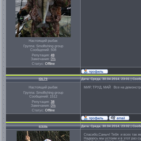
Настоящий рыбак
Группа: Smolfishing group
Сообщений:
508
Репутация:
49
Замечания:
0%
Статус:
Offline
IDL79
Дата: Среда, 30.04.2014, 23:01 | Соо
Настоящий рыбак
МИР, ТРУД, МАЙ Все на демонстрац
Группа: Smolfishing group
Сообщений:
1512
Репутация:
38
Замечания:
0%
Статус:
Offline
егерь
Дата: Среда, 30.04.2014, 23:02 | Соо
Спасибо,Саныч! Тебя и всех так
Надеюсь мы устоим и в этот раз с