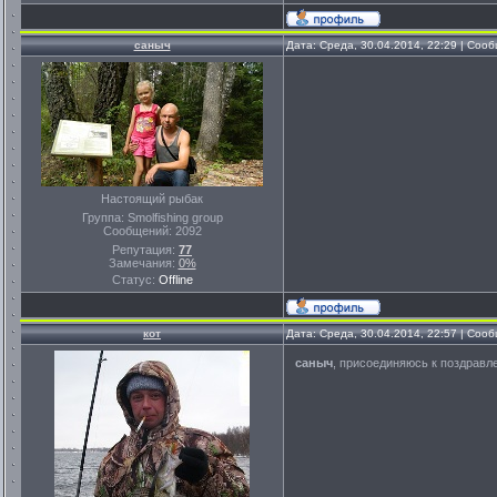
саныч
Дата: Среда, 30.04.2014, 22:29 | Соо
Настоящий рыбак
Группа: Smolfishing group
Сообщений:
2092
Репутация:
77
Замечания:
0%
Статус:
Offline
кот
Дата: Среда, 30.04.2014, 22:57 | Соо
саныч
, присоединяюсь к поздравл