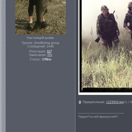
Настоящий рыбак
Группа: Smolfishing group
Сообщений:
1448
Репутация:
117
Замечания:
0%
Статус:
Offline
Прикрепления:
1223919.jpg
(71.7 
Пардон!!!за мой французский!!!