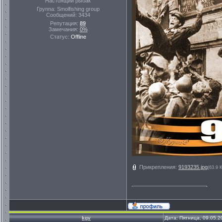
Настоящий рыбак
Группа: Smolfishing group
Сообщений:
3434
Репутация:
89
Замечания:
0%
Статус:
Offline
Прикрепления:
9193235.jpg
(63.9 
kgv
Дата: Пятница, 09.05.2