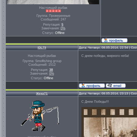
Настоящий рыбак
Группа: Проверенные
Сообщений:
247
Репутация:
5
Замечания:
0%
Статус:
Offline
IDL79
Дата: Четверг, 08.05.2014, 22:54 | С
Настоящий рыбак
С днем победы, мирного неба!
Группа: Smolfishing group
Сообщений:
1512
Репутация:
38
Замечания:
0%
Статус:
Offline
Жека71
Дата: Четверг, 08.05.2014, 23:13 | С
С Днем Победы!!!