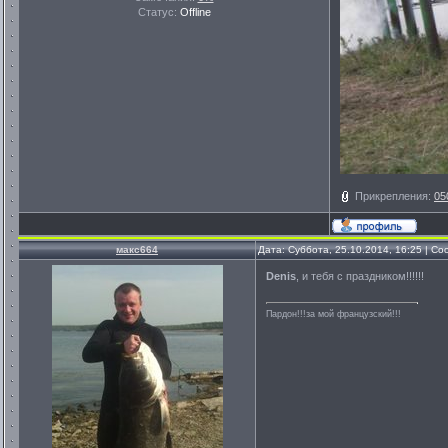
Статус:
Offline
Прикрепления:
05
макс664
Дата: Суббота, 25.10.2014, 16:25 | С
Denis
, и тебя с праздником!!!!!!
Пардон!!!за мой французский!!!