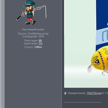
Настоящий рыбак
Группа: Smolfishing group
Сообщений:
3434
Репутация:
89
Замечания:
0%
Статус:
Offline
Прикрепления:
7062756.jpg
(42.7 