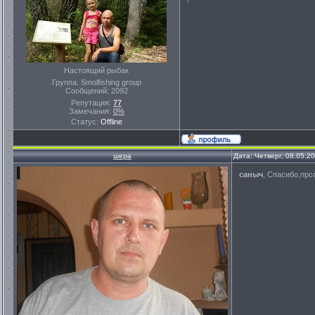
!
Настоящий рыбак
Группа: Smolfishing group
Сообщений:
2092
Репутация:
77
Замечания:
0%
Статус:
Offline
шера
Дата: Четверг, 08.05.2
саныч
, Спасибо,пр