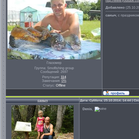
http://www.youtube.co
Добавлено
(25.10.2
---------------------------
саныч
, с празднико
Глазомер
Группа: Smolfishing group
Сообщений:
2697
Репутация:
114
Замечания:
0%
Статус:
Offline
саныч
Дата: Суббота, 25.10.2014, 14:44 | С
Denis
,