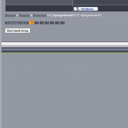
Форум
»
Разное
»
Курилка
»
С праздником!!!
(С праздником!!!)
1
Страница
1
из
6
2
3
4
5
6
»