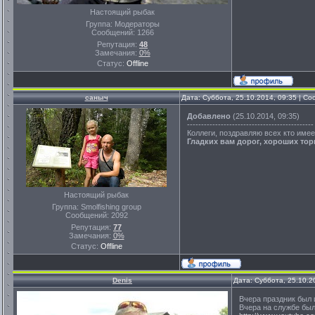
Настоящий рыбак
Группа: Модераторы
Сообщений:
1266
Репутация:
48
Замечания:
0%
Статус:
Offline
саныч
Дата: Суббота, 25.10.2014, 09:35 | С
Добавлено
(25.10.2014, 09:35)
---------------------------------------------
Коллеги, поздравляю всех кто имее
Гладких вам дорог, хороших то
Настоящий рыбак
Группа: Smolfishing group
Сообщений:
2092
Репутация:
77
Замечания:
0%
Статус:
Offline
Denis
Дата: Суббота, 25.10.2
Вчера праздник был 
Вчера на службе был