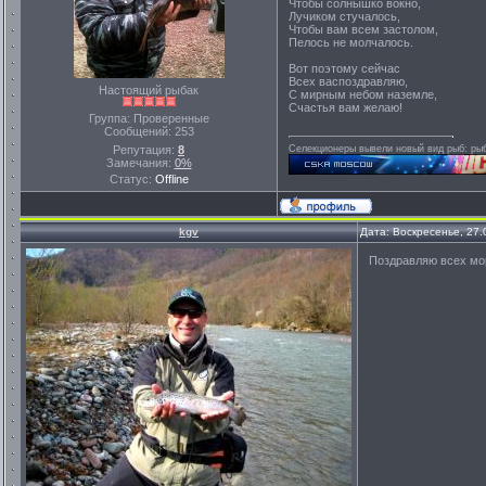
Чтобы солнышко вокно,
Лучиком стучалось,
Чтобы вам всем застолом,
Пелось не молчалось.
Вот поэтому сейчас
Всех васпоздравляю,
Настоящий рыбак
С мирным небом наземле,
Счастья вам желаю!
Группа: Проверенные
Сообщений:
253
Репутация:
8
Селекционеры вывели новый вид рыб: рыба
Замечания:
0%
Статус:
Offline
kgv
Дата: Воскресенье, 27.
Поздравляю всех морема