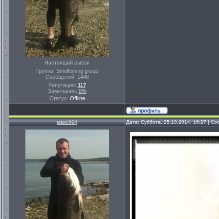
Настоящий рыбак
Группа: Smolfishing group
Сообщений:
1448
Репутация:
117
Замечания:
0%
Статус:
Offline
макс664
Дата: Суббота, 25.10.2014, 16:27 | С