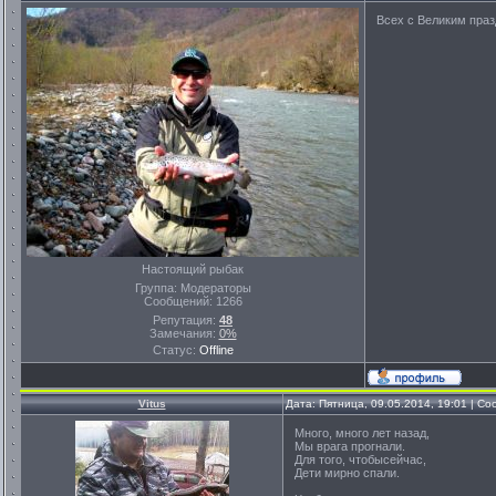
Всех с Великим праздни
Настоящий рыбак
Группа: Модераторы
Сообщений:
1266
Репутация:
48
Замечания:
0%
Статус:
Offline
Vitus
Дата: Пятница, 09.05.2014, 19:01 | С
Много, много лет назад,
Мы врага прогнали.
Для того, чтобысейчас,
Дети мирно спали.