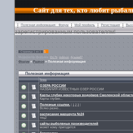
Сайт для тех, кто любит рыбал
Полезная информация - Форум
Мой профиль
Регистрация
Вых
зарегистрированным пользователям!
1
Страница
1
из
1
Модератор форума:
,
,
IDL79
ntdimon
Кузьма67
Форум
»
Разное
»
Полезная информация
Полезная информация
Тема
ОЗЕРА РОССИИ
НАЗВАНИЯ ИЗВЕСТНЫХ ОЗЕР РОССИИ
Карты глубин некоторых водоёмов Смоленской област
Карты глубин...
Полезные ссылки.
[
1
2
3
]
Всяко разно...
расписание маршрута №24
тец2
сайты рыболвных производителей
может кому пригодится