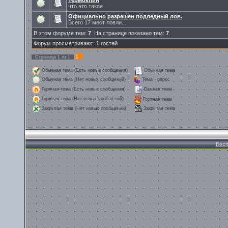
Термоклин
что это такое
Официально разрешен подледный лов.
Всего 17 мест ловли...
В этом форуме тем:
7
. На странице показано тем:
7
.
Форум просматривают:
1
гостей
1
Страница
1
из
1
Обычная тема (Есть новые сообщения)
Обычная тема
Обычная тема (Нет новых сообщений)
Тема - опрос
Горячая тема (Есть новые сообщения)
Важная тема
Горячая тема (Нет новых сообщений)
Горячая тема
Закрытая тема
Закрытая тема (Нет новых сообщений)
Бесп