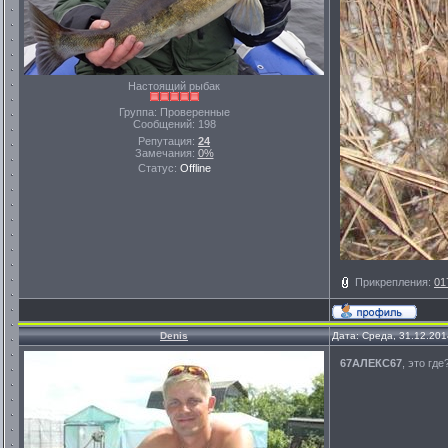
Настоящий рыбак
Группа: Проверенные
Сообщений:
198
Репутация:
24
Замечания:
0%
Статус:
Offline
Прикрепления:
01
Denis
Дата: Среда, 31.12.201
67АЛЕКС67
, это гд