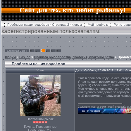
Сайт для тех, кто любит рыбалку!
Проблемы наших водоёмов - Страница 2 - Форум
Мой профиль
Регистраци
зарегистрированным пользователям!
2
Страница
2
из
4
«
1
3
4
»
Форум
»
Разное
»
Правила рыболовства, экология, браконьерство
»
Пробле
Проблемы наших водоёмов
Vitus
Дата: Суббота, 10.09.2011, 11:01 | С
Сам в прошлом году на Десногорско
У нас на один водоем полгорода с
деревья) сбрасывают, типа страуса
Мое личное мнение состоит в том,
культурного поведения за городом
дна) водоемов от продуктов жизнед
Селекционеры вывели новый вид рыб: рыба
Настоящий рыбак
Группа: Проверенные
Сообщений:
253