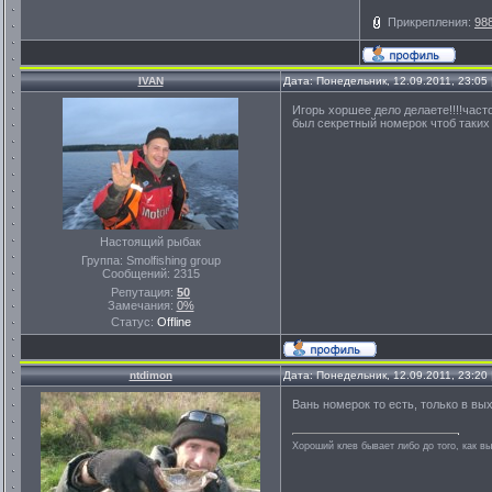
Прикрепления:
98
IVAN
Дата: Понедельник, 12.09.2011, 23:0
Игорь хоршее дело делаете!!!!част
был секретный номерок чтоб таких г
Настоящий рыбак
Группа: Smolfishing group
Сообщений:
2315
Репутация:
50
Замечания:
0%
Статус:
Offline
ntdimon
Дата: Понедельник, 12.09.2011, 23:2
Вань номерок то есть, только в в
Хороший клев бывает либо до того, как вы