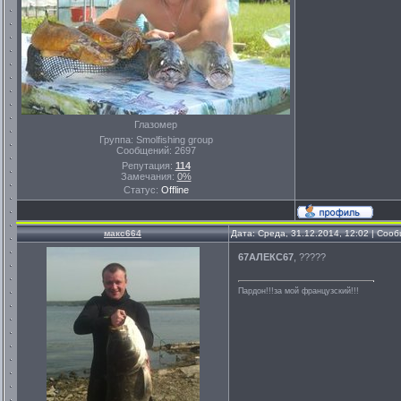
Глазомер
Группа: Smolfishing group
Сообщений:
2697
Репутация:
114
Замечания:
0%
Статус:
Offline
макс664
Дата: Среда, 31.12.2014, 12:02 | Соо
67АЛЕКС67
, ?????
Пардон!!!за мой французский!!!