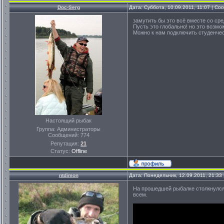
Doc-Serg
Дата: Суббота, 10.09.2011, 11:07 | С
замутить бы это всё вместе со ср
Пусть это глобально! но это возмо
Можно к нам подключить студенчес
Настоящий рыбак
Группа: Администраторы
Сообщений:
774
Репутация:
21
Статус:
Offline
ntdimon
Дата: Понедельник, 12.09.2011, 21:3
На прошедшей рыбалке столкнулся 
всем.