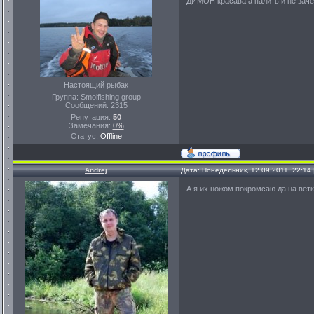
ДИМОН красава а палить и не заче
Настоящий рыбак
Группа: Smolfishing group
Сообщений:
2315
Репутация:
50
Замечания:
0%
Статус:
Offline
Andrej
Дата: Понедельник, 12.09.2011, 22:1
А я их ножом покромсаю да на вет