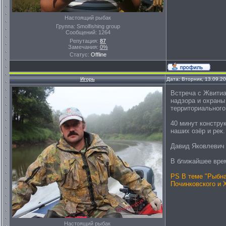
Настоящий рыбак
Группа: Smolfishing group
Сообщений:
1264
Репутация:
87
Замечания:
0%
Статус:
Offline
Игорь
Дата: Вторник, 13.09.2
Bстреча с Жвитиа
надзора и охраны
территориального
40 минут констру
наших озёр и рек.
Давид Яковлевич 
В ближайшее вре
PS В теме "Рыбна
Починковского и 
Настоящий рыбак