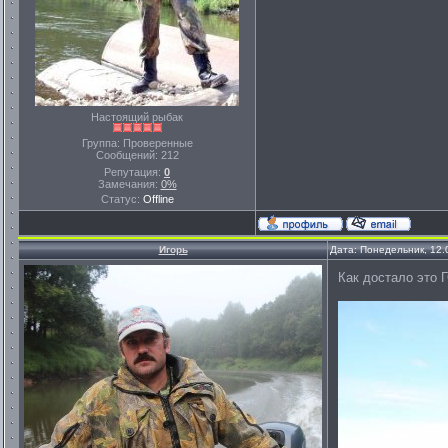
Настоящий рыбак
Группа: Проверенные
Сообщений:
212
Репутация:
0
Замечания:
0%
Статус:
Offline
Игорь
Дата: Понедельник, 12.
Как достало это 