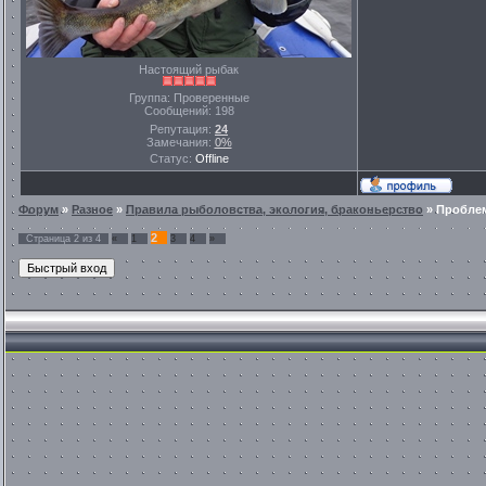
Настоящий рыбак
Группа: Проверенные
Сообщений:
198
Репутация:
24
Замечания:
0%
Статус:
Offline
Форум
»
Разное
»
Правила рыболовства, экология, браконьерство
»
Пробле
2
Страница
2
из
4
«
1
3
4
»