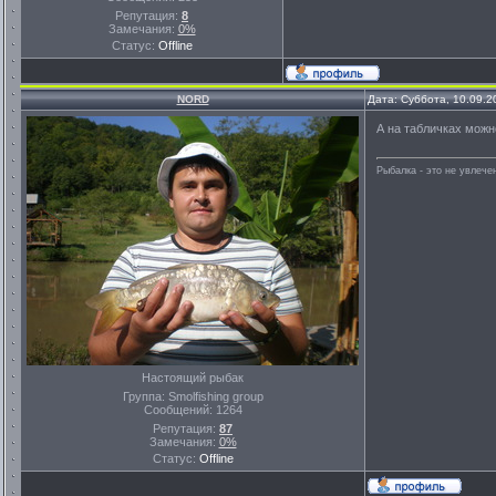
Репутация:
8
Замечания:
0%
Статус:
Offline
NORD
Дата: Суббота, 10.09.2
А на табличках можн
Рыбалка - это не увлеч
Настоящий рыбак
Группа: Smolfishing group
Сообщений:
1264
Репутация:
87
Замечания:
0%
Статус:
Offline