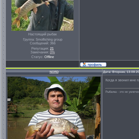
Настоящий рыбак
Группа: Smolfishing group
Сообщений:
366
Репутация:
21
Замечания:
0%
Статус:
Offline
NORD
Дата: Вторник, 13.09.2
Когда я звонил мне 
Рыбалка - это не увлеч