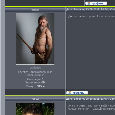
Homy
Дата: Вторник, 13.09.2011, 14:34 | С
ДА это очень хорошо ! это реально 
рыбачок
Группа: Заблокированные
Сообщений:
23
Репутация:
1
Замечания:
0%
Статус:
Offline
RT-02
Дата: Вторник, 25.10.2011, 11:07 | С
эх сети сети... достали уже((( я п
срезал конечно)) травкой обложил и