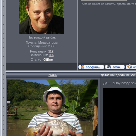
Рыба не может не клевать, просто кто-то 
Настоящий рыбак
Группа: Модераторы
Сообщений:
2308
Репутация:
112
Замечания:
0%
Статус:
Offline
NORD
Дата: Понедельник, 20
Да.....,рыбу везде з