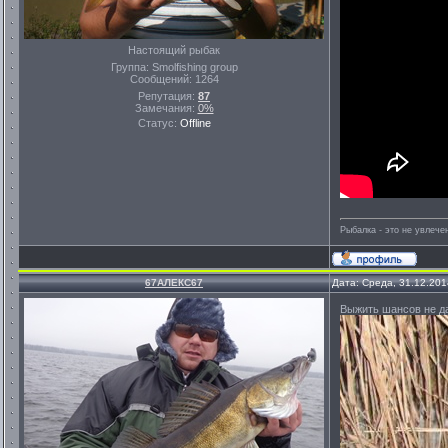
Настоящий рыбак
Группа: Smolfishing group
Сообщений:
1264
Репутация:
87
Замечания:
0%
Статус:
Offline
Рыбалка - это не увлеч
67АЛЕКС67
Дата: Среда, 31.12.201
Выжить шансов не дали 