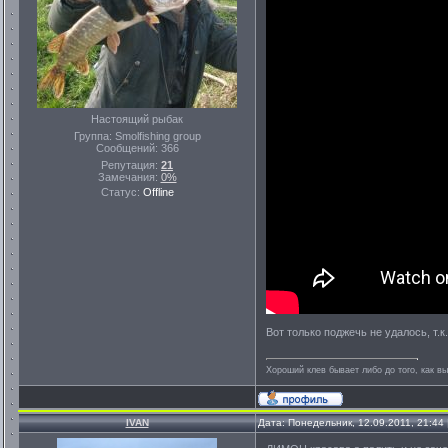
Настоящий рыбак
Группа: Smolfishing group
Сообщений:
366
Репутация:
21
Замечания:
0%
Статус:
Offline
Вот только поджечь не удалось, т.к
Хороший клев бывает либо до того, как вы
IVAN
Дата: Понедельник, 12.09.2011, 21:4