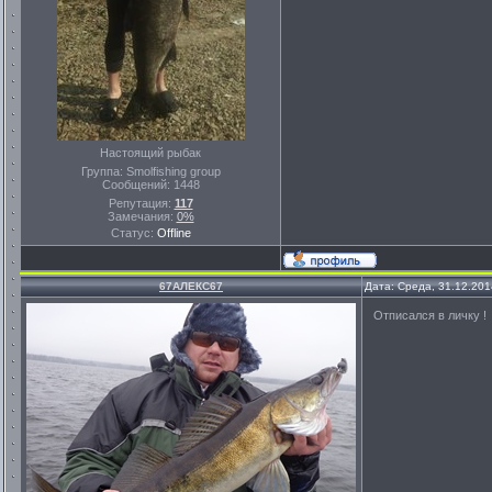
Настоящий рыбак
Группа: Smolfishing group
Сообщений:
1448
Репутация:
117
Замечания:
0%
Статус:
Offline
67АЛЕКС67
Дата: Среда, 31.12.201
Отписался в личку !