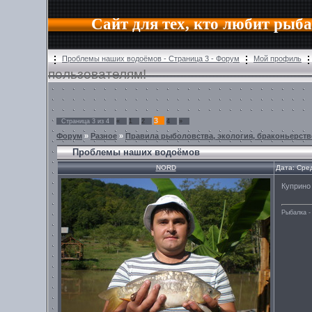
Сайт для тех, кто любит рыб
Проблемы наших водоёмов - Страница 3 - Форум
Мой профиль
пользователям!
3
Страница
3
из
4
«
1
2
4
»
Форум
»
Разное
»
Правила рыболовства, экология, браконьерств
Проблемы наших водоёмов
NORD
Дата: Сре
Куприно
Рыбалка -