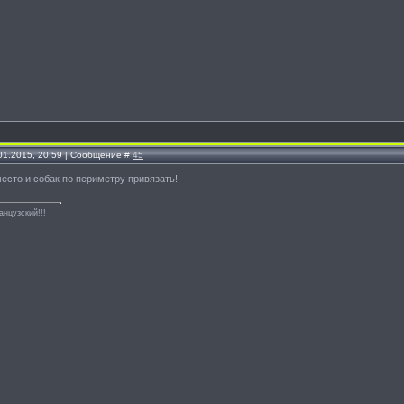
.01.2015, 20:59 | Сообщение #
45
место и собак по периметру привязать!
анцузский!!!