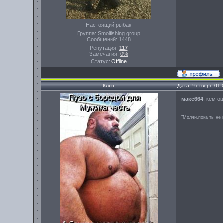
Настоящий рыбак
Группа: Smolfishing group
Сообщений:
1448
Репутация:
117
Замечания:
0%
Статус:
Offline
Клоп
Дата: Четверг, 01
макс664
, кем о
"Молчи,пока ты не 