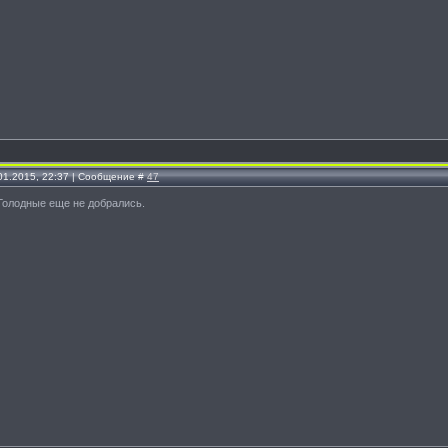
.01.2015, 22:37 | Сообщение #
47
Голодные еще не добрались.