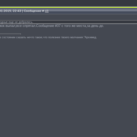
.01.2015, 22:43 | Сообщение #
48
лодные еще не добрались.
жок выпал,все спрятал.Сообщение #37 с того же места,за день до.
в состоянии сказать нечто такое,что полезнее твоего молчания."Архимед.