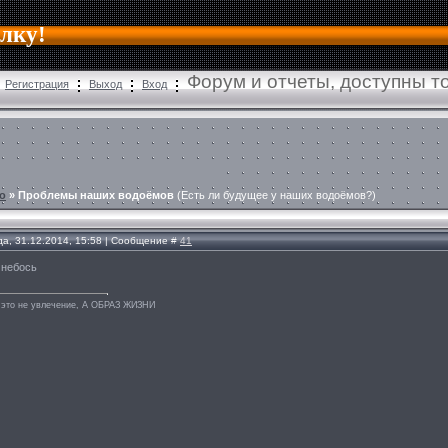
алку!
Форум и отчеты, доступны 
Регистрация
Выход
Вход
о
»
Проблемы наших водоёмов
(Есть ли будущее у наших водоёмов?)
да, 31.12.2014, 15:58 | Сообщение #
41
 небось
 это не увлечение, А ОБРАЗ ЖИЗНИ