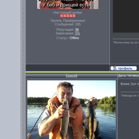
Настоящий рыбак
Группа: Проверенные
Сообщений:
185
Репутация:
36
Замечания:
0%
Статус:
Offline
"Молчи,пока ты не 
Сэнсэй
Дата: Четвер
Клоп
,Зря п
"Никогда не 