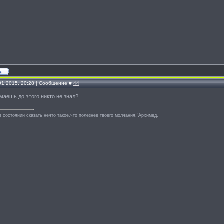
.01.2015, 20:28 | Сообщение #
44
умаешь до этого никто не знал?
в состоянии сказать нечто такое,что полезнее твоего молчания."Архимед.