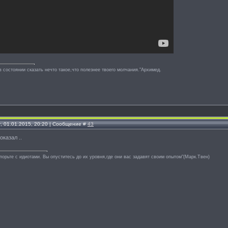
в состоянии сказать нечто такое,что полезнее твоего молчания."Архимед.
г, 01.01.2015, 20:20 | Сообщение #
43
оказал ..
спорьте с идиотами. Вы опуститесь до их уровня,где они вас задавят своим опытом"(Марк.Твен)