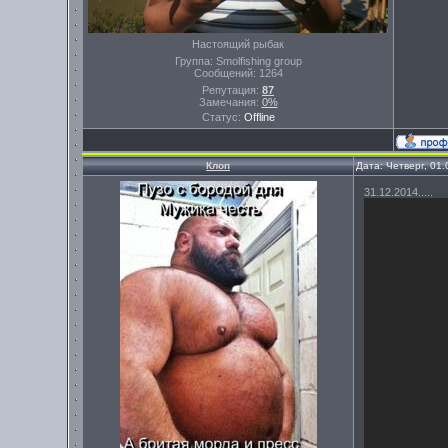
Настоящий рыбак
Группа: Smolfishing group
Сообщений:
1264
Репутация:
87
Замечания:
0%
Статус:
Offline
Клоп
Дата: Четверг, 01
31.12.2014.....