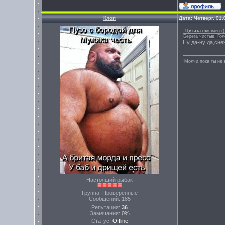
Клоп
Дата: Четверг, 01
Цитата
фишмен
(
)
Берега чистые. Го
Ну да-ну да,сне
"Молчи,пока ты не 
Настоящий рыбак
Группа: Проверенные
Сообщений:
185
Репутация:
36
Замечания:
0%
Статус:
Offline