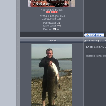
Настоящий рыбак
Группа: Проверенные
Сообщений:
185
Репутация:
36
Замечания:
0%
Статус:
Offline
макс664
Дата: Четверг, 01
Клоп
, оцепить 
Пардон!!!за мой фр