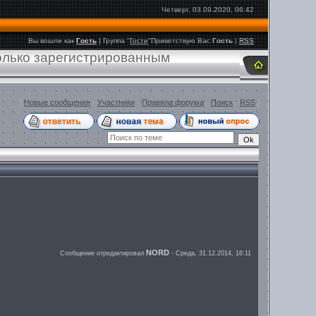
Четверг, 03.09.2020, 06:42
Вы вошли как
Гость
|
Группа
"
Гости
"
Приветствую Вас
Гость
|
RSS
только зарегистрированным
[
Новые сообщения
·
Участники
·
Правила форума
·
Поиск
·
RSS
]
NORD
Сообщение отредактировал
-
Среда, 31.12.2014, 16:11