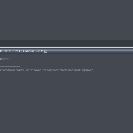
.01.2015, 21:14 | Сообщение #
46
цепить?
в состоянии сказать нечто такое,что полезнее твоего молчания."Архимед.