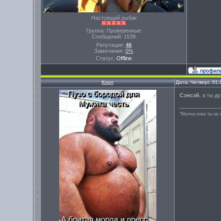
Настоящий рыбак
Группа: Проверенные
Сообщений:
1539
Репутация:
46
Замечания:
0%
Статус:
Offline
Клоп
Дата: Четверг, 01
Сэнсэй
, а ты д
"Молчи,пока ты не 