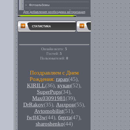
Для добавления необходима авторизация
СТАТИСТИКА
Онлайн всего:
5
Гостей:
5
Пользователей:
0
Поздравляем с Днем
Рождения:
rapan
(45)
,
KIRILL
(36)
,
кукан
(52)
,
SuperPups
(34)
,
Max03091981
(39)
,
DrRakov
(35)
,
Андрон
(55)
,
Avtomobilist
(51)
,
fwff43w
(44)
,
берта
(47)
,
sharoshenko
(44)