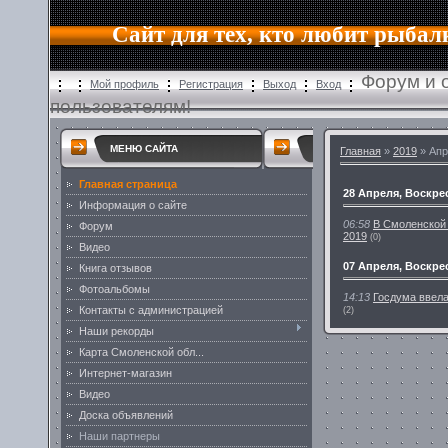
Сайт для тех, кто любит рыбал
Форум и 
Мой профиль
Регистрация
Выход
Вход
пользователям!
МЕНЮ САЙТА
Главная
»
2019
» Апр
Главная страница
28 Апреля, Воскре
Информация о сайте
06:58
В Смоленской 
Форум
2019
(0)
Видео
07 Апреля, Воскре
Книга отзывов
Фотоальбомы
14:13
Госдума ввела
Контакты с администрацией
(2)
Наши рекорды
Карта Смоленской обл...
Интернет-магазин
Видео
Доска объявлений
Наши партнеры