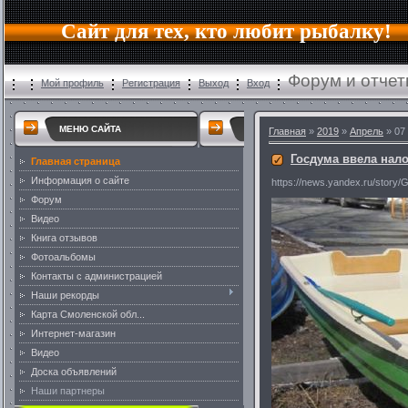
Сайт для тех, кто любит рыбалку!
Форум и отчет
Мой профиль
Регистрация
Выход
Вход
МЕНЮ САЙТА
Главная
»
2019
»
Апрель
» 07
Госдума ввела нало
Главная страница
Информация о сайте
https://news.yandex.ru/stor
Форум
Видео
Книга отзывов
Фотоальбомы
Контакты с администрацией
Наши рекорды
Карта Смоленской обл...
Интернет-магазин
Видео
Доска объявлений
Наши партнеры