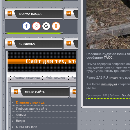
ФОРМА ВХОДА
ФЛУДИЛКА
Россияне будут обязаны п
сообщило
ТАСС
.
«Была одобрена поправка об
лошадиных сил из перечня н
будут уплачивать транспортн
Ранее ZAB.RU
писал
, что н
А в Китае
планируют
сократи
рынка.
Просмотров:
938
|
Добавил:
Doc-S