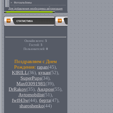
Для добавления необходима авторизация
СТАТИСТИКА
Онлайн всего:
5
Гостей:
5
Пользователей:
0
Поздравляем с Днем
Рождения:
rapan
(45)
,
KIRILL
(36)
,
кукан
(52)
,
SuperPups
(34)
,
Max03091981
(39)
,
DrRakov
(35)
,
Андрон
(55)
,
Avtomobilist
(51)
,
fwff43w
(44)
,
берта
(47)
,
sharoshenko
(44)