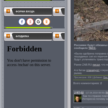
ФОРМА ВХОДА
ФЛУДИЛКА
Россияне будут обязаны 
сообщило
ТАСС
.
«Была одобрена поправка 
лошадиных сил из перечня
будут уплачивать транспор
Ранее ZAB.RU
писал
, что 
А в Китае
планируют
сократ
рынка.
Просмотров
: 938 |
Добавил
:
Doc
Всего комментариев
:
2
2
RT-02
[
М
(17.04.2019 08:55)
Как то странно плат
Интересно почему на