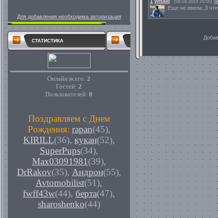
1
Witalij
[
(08.04.2019 20:05)
Еще не ввела ,3 чт
Для добавления необходима авторизация
Добав
СТАТИСТИКА
Онлайн всего:
2
Гостей:
2
Пользователей:
0
Поздравляем с Днем
Рождения:
rapan
(45)
,
KIRILL
(36)
,
кукан
(52)
,
SuperPups
(34)
,
Max03091981
(39)
,
DrRakov
(35)
,
Андрон
(55)
,
Avtomobilist
(51)
,
fwff43w
(44)
,
берта
(47)
,
sharoshenko
(44)