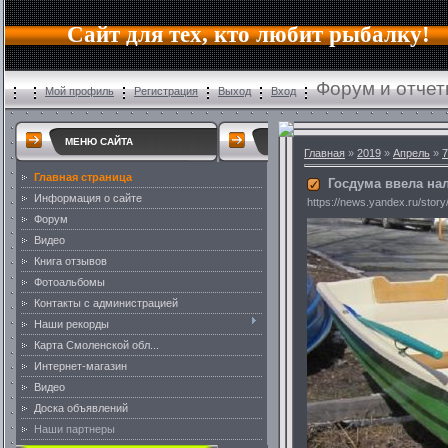
Сайт для тех, кто любит рыбалку!
Форум и отчет
Мой профиль
Регистрация
Выход
Вход
МЕНЮ САЙТА
Главная
»
2019
»
Апрель
»
7
Главная страница
Госдума ввела на
Информация о сайте
https://news.yandex.ru/st
Форум
Видео
Книга отзывов
Фотоальбомы
Контакты с администрацией
Наши рекорды
Карта Смоленской обл...
Интернет-магазин
Видео
Доска объявлений
Наши партнеры