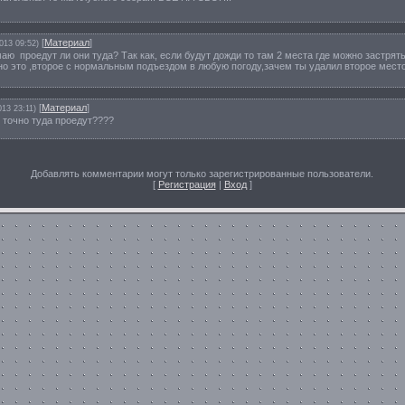
[
Материал
]
013 09:52)
маю проедут ли они туда? Так как, если будут дожди то там 2 места где можно застрят
но это ,второе с нормальным подъездом в любую погоду,зачем ты удалил второе мест
[
Материал
]
013 23:11)
 точно туда проедут????
Добавлять комментарии могут только зарегистрированные пользователи.
[
Регистрация
|
Вход
]