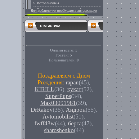
Для добавления необходима авторизация
СТАТИСТИКА
Онлайн всего:
5
Гостей:
5
Пользователей:
0
Поздравляем с Днем
Рождения:
rapan
(45)
,
KIRILL
(36)
,
кукан
(52)
,
SuperPups
(34)
,
Max03091981
(39)
,
DrRakov
(35)
,
Андрон
(55)
,
Avtomobilist
(51)
,
fwff43w
(44)
,
берта
(47)
,
sharoshenko
(44)