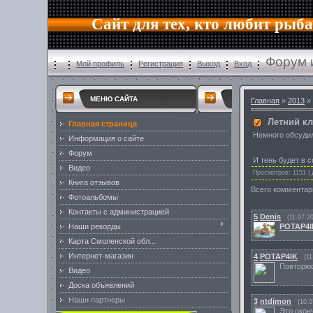
Сайт для тех, кто любит рыб
Форум 
Мой профиль
Регистрация
Выход
Вход
МЕНЮ САЙТА
Главная
»
2013
»
Летний к
Главная страница
Немного обсудил
Информация о сайте
Форум
И тень будет в 
Видео
Просмотров
: 1151 |
Книга отзывов
Всего комментар
Фотоальбомы
Контакты с администрацией
5
Denis
(11.07.2
POTAP4I
Наши рекорды
Карта Смоленской обл...
Интернет-магазин
4
POTAP4IK
(11
Повторюс
Видео
Доска объявлений
Наши партнеры
3
ntdimon
(10.0
Это окон