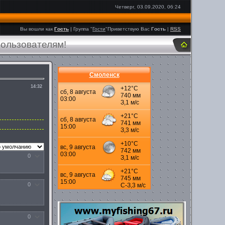
Четверг, 03.09.2020, 06:24
Вы вошли как
Гость
|
Группа
"
Гости
"
Приветствую Вас
Гость
|
RSS
пользователям!
Смоленск
14:32
0
0
0