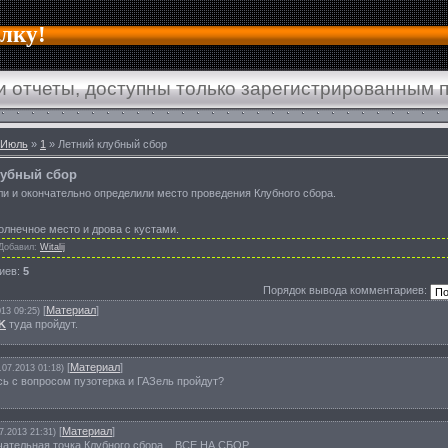
алку!
и отчеты, доступны только зарегистрированным 
Июль
»
1
» Летний клубный сбор
лубный сбор
и и окончательно определили место проведения Клубного сбора.
солнечное место и дрова с кустами.
Добавил
:
Witalij
иев
:
5
Порядок вывода комментариев:
[
Материал
]
013 09:25)
K
туда пройдут.
[
Материал
]
.07.2013 01:18)
ь с вопросом пузотерка и ГАЗель пройдут?
[
Материал
]
7.2013 21:31)
чательная точка Клубного сбора... ВСЕ НА СБОР...