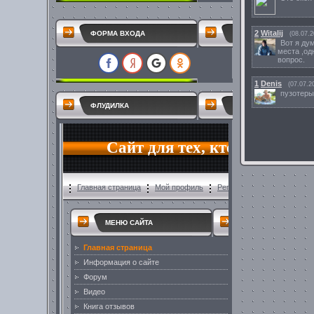
2
Witalij
ФОРМА ВХОДА
(08.07.2
Вот я ду
места ,од
вопрос.
1
Denis
(07.07.2
пузотеры
ФЛУДИЛКА