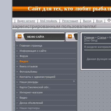
Сайт для тех, кто любит рыбал
Ф
Видео каталог
Мой профиль
Регистрация
Выход
Вход
зарегистрированным пользователям!
МЕНЮ САЙТА
Главная
»
Статьи
» М
[Doc-Serg]
Главная страница
В разделе материал
Информация о сайте
Форум
Данная функция н
Видео
Книга отзывов
Фотоальбомы
Контакты с администрацией
Наши рекорды
Карта Смоленской обл...
Интернет-магазин
Видео
Доска объявлений
Наши партнеры