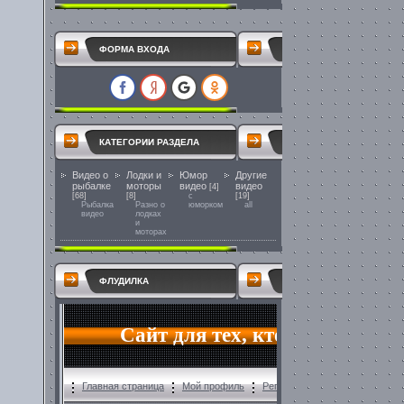
ФОРМА ВХОДА
КАТЕГОРИИ РАЗДЕЛА
Видео о
Лодки и
Юмор
Другие
рыбалке
моторы
видео
видео
[4]
[68]
[8]
с
[19]
Рыбалка
Разно о
юморком
all
видео
лодках
и
моторах
ФЛУДИЛКА