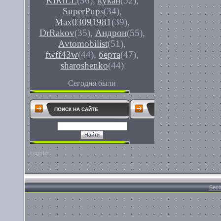
KIRILL
(36)
,
кукан
(52)
,
SuperPups
(34)
,
Max03091981
(39)
,
DrRakov
(35)
,
Андрон
(55)
,
Avtomobilist
(51)
,
fwff43w
(44)
,
берта
(47)
,
sharoshenko
(44)
Сегодня были
ПОИСК НА САЙТЕ
/register
Бесп