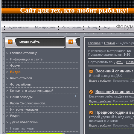
Сайт для тех, кто любит рыбалку!
Форум 
Видео каталог
Мой профиль
Регистрация
Выход
Вход
МЕНЮ САЙТА
Главная
»
Статьи
» Видео о р
В категории материалов
:
68
Главная страница
Показано материалов
:
1-10
Информация о сайте
Сортировать по
:
Дате
·
Назв
Форум
Весенний спиннинг 
Видео
Второй выезд на ДВХ.
Книга отзывов
Видео о рыбалке
|
Просмотров:
70
Фотоальбомы
Контакты с администрацией
Весенний спиннинг 
Весенняя рыбалка.Два выезд
Наши рекорды
Видео о рыбалке
|
Просмотров:
67
Карта Смоленской обл...
Интернет-магазин
Предновогодний вы
Видео
Второй удачный выезд.Лещ до
приходит с опытом.
Доска объявлений
Видео о рыбалке
|
Просмотров:
72
Наши партнеры