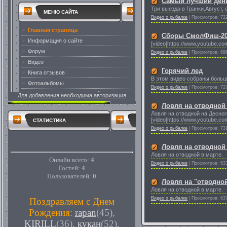
Самый лучший день
Три выезда в Гранки.Август,
Видео о рыбалке
|
Просмотров:
72
Сборы СмолФиш-20
[video]https://www.youtube.c
Видео о рыбалке
|
Просмотров:
69
Горячий лед
В этом видео собраны больши
Видео о рыбалке
|
Просмотров:
72
Для добавления необходима авторизация
Ловля на отводной 
Ловля на отводной на Десно
[video]https://www.youtube.c
СТАТИСТИКА
Видео о рыбалке
|
Просмотров:
73
Ловля на отводной 
Ловля на отводной в марте.
Онлайн всего:
4
Видео о рыбалке
|
Просмотров:
63
Гостей:
4
Пользователей:
0
Ловля на "отводной
Ловля на отводной в марте.
Видео о рыбалке
|
Просмотров:
63
Поздравляем с Днем
Рождения:
rapan
(45)
,
KIRILL
(36)
,
кукан
(52)
,