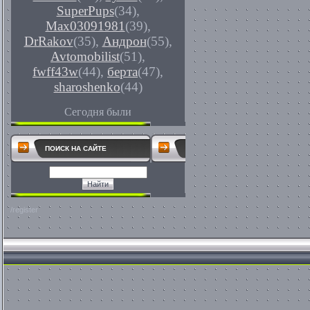
SuperPups
(34)
,
Max03091981
(39)
,
DrRakov
(35)
,
Андрон
(55)
,
Avtomobilist
(51)
,
fwff43w
(44)
,
берта
(47)
,
sharoshenko
(44)
Сегодня были
ПОИСК НА САЙТЕ
/register