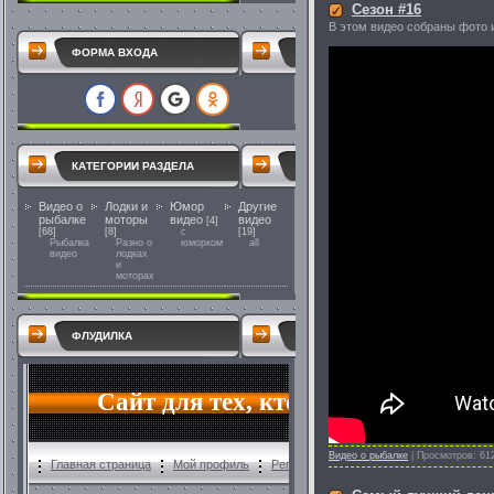
Сезон #16
В этом видео собраны фото и
ФОРМА ВХОДА
КАТЕГОРИИ РАЗДЕЛА
Видео о
Лодки и
Юмор
Другие
рыбалке
моторы
видео
видео
[4]
[68]
[8]
с
[19]
Рыбалка
Разно о
юморком
all
видео
лодках
и
моторах
ФЛУДИЛКА
Видео о рыбалке
|
Просмотров:
61