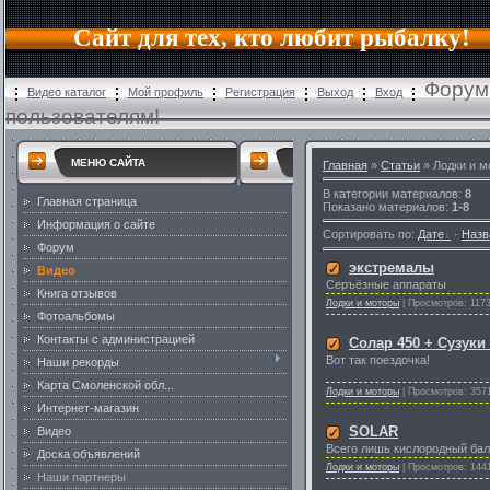
Сайт для тех, кто любит рыбалку!
Форум
Видео каталог
Мой профиль
Регистрация
Выход
Вход
пользователям!
МЕНЮ САЙТА
Главная
»
Статьи
» Лодки и м
В категории материалов
:
8
Главная страница
Показано материалов
:
1-8
Информация о сайте
Сортировать по
:
Дате
·
Назв
Форум
экстремалы
Видео
Серъёзные аппараты
Книга отзывов
Лодки и моторы
|
Просмотров:
117
Фотоальбомы
Контакты с администрацией
Солар 450 + Сузуки
Вот так поездочка!
Наши рекорды
Карта Смоленской обл...
Лодки и моторы
|
Просмотров:
357
Интернет-магазин
SOLAR
Видео
Всего лишь кислородный бал
Доска объявлений
Лодки и моторы
|
Просмотров:
144
Наши партнеры