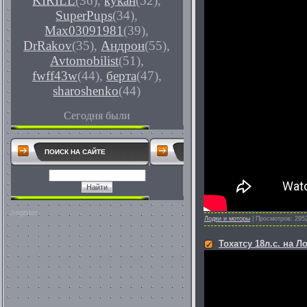
KIRILL
(36)
,
кукан
(52)
,
SuperPups
(34)
,
Max03091981
(39)
,
DrRakov
(35)
,
Андрон
(55)
,
Avtomobilist
(51)
,
fwff43w
(44)
,
берта
(47)
,
sharoshenko
(44)
Сегодня были
ПОИСК НА САЙТЕ
/register
Лодки и моторы
|
Просмотров:
295
Тохатсу 18л.с. на Л