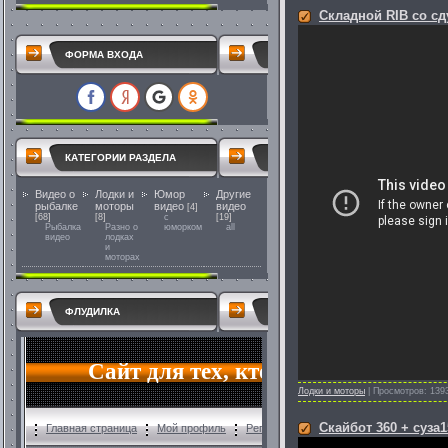
Складной RIB со с
ФОРМА ВХОДА
КАТЕГОРИИ РАЗДЕЛА
Видео о
Лодки и
Юмор
Другие
рыбалке
моторы
видео
видео
[4]
[68]
[8]
с
[19]
Рыбалка
Разно о
юморком
all
видео
лодках
и
моторах
ФЛУДИЛКА
Лодки и моторы
|
Просмотров:
139
Скайбот 360 + суза1