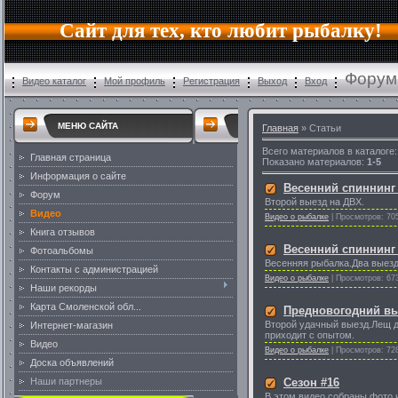
Сайт для тех, кто любит рыбалку!
Форум 
Видео каталог
Мой профиль
Регистрация
Выход
Вход
МЕНЮ САЙТА
Главная
»
Статьи
Всего материалов в каталоге
Главная страница
Показано материалов
:
1-5
Информация о сайте
Весенний спиннинг 
Форум
Второй выезд на ДВХ.
Видео
Видео о рыбалке
|
Просмотров:
70
Книга отзывов
Весенний спиннинг 
Фотоальбомы
Весенняя рыбалка.Два выезд
Контакты с администрацией
Видео о рыбалке
|
Просмотров:
67
Наши рекорды
Карта Смоленской обл...
Предновогодний вы
Второй удачный выезд.Лещ до
Интернет-магазин
приходит с опытом.
Видео
Видео о рыбалке
|
Просмотров:
72
Доска объявлений
Наши партнеры
Сезон #16
В этом видео собраны фото и