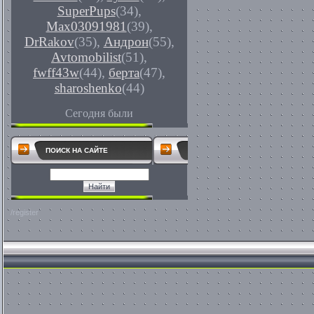
SuperPups
(34)
,
Max03091981
(39)
,
DrRakov
(35)
,
Андрон
(55)
,
Avtomobilist
(51)
,
fwff43w
(44)
,
берта
(47)
,
sharoshenko
(44)
Сегодня были
ПОИСК НА САЙТЕ
/register