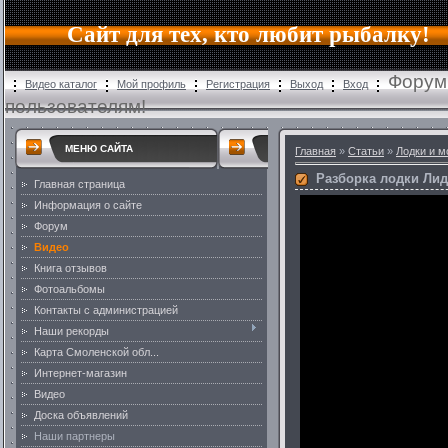
Сайт для тех, кто любит рыбалку!
Форум
Видео каталог
Мой профиль
Регистрация
Выход
Вход
пользователям!
МЕНЮ САЙТА
Главная
»
Статьи
»
Лодки и 
Разборка лодки Ли
Главная страница
Информация о сайте
Форум
Видео
Книга отзывов
Фотоальбомы
Контакты с администрацией
Наши рекорды
Карта Смоленской обл...
Интернет-магазин
Видео
Доска объявлений
Наши партнеры