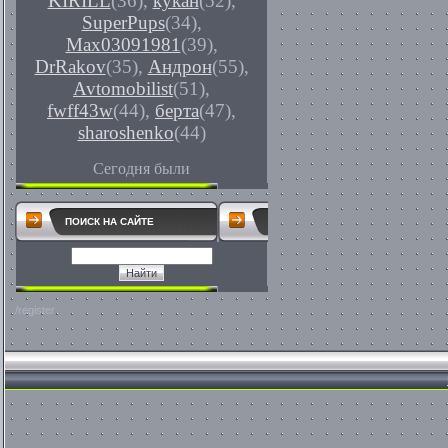
KIRILL
(36)
,
кукан
(52)
,
SuperPups
(34)
,
Max03091981
(39)
,
DrRakov
(35)
,
Андрон
(55)
,
Avtomobilist
(51)
,
fwff43w
(44)
,
берта
(47)
,
sharoshenko
(44)
Сегодня были
ПОИСК НА САЙТЕ
/register