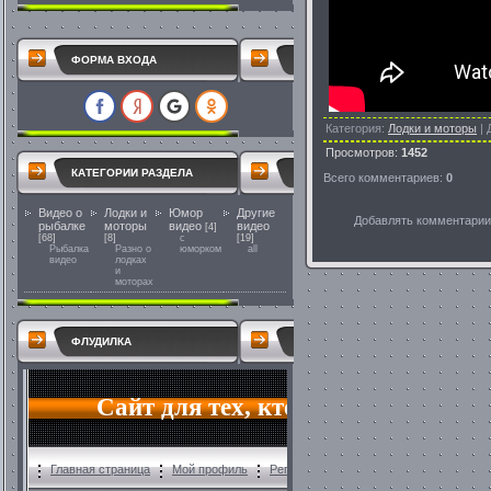
ФОРМА ВХОДА
Категория
:
Лодки и моторы
|
Просмотров
:
1452
КАТЕГОРИИ РАЗДЕЛА
Всего комментариев
:
0
Видео о
Лодки и
Юмор
Другие
Добавлять комментарии 
рыбалке
моторы
видео
видео
[4]
[68]
[8]
с
[19]
Рыбалка
Разно о
юморком
all
видео
лодках
и
моторах
ФЛУДИЛКА