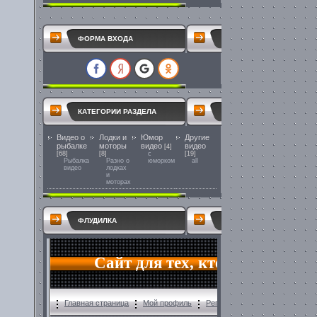
ФОРМА ВХОДА
КАТЕГОРИИ РАЗДЕЛА
Видео о
Лодки и
Юмор
Другие
рыбалке
моторы
видео
видео
[4]
[68]
[8]
с
[19]
Рыбалка
Разно о
юморком
all
видео
лодках
и
моторах
ФЛУДИЛКА