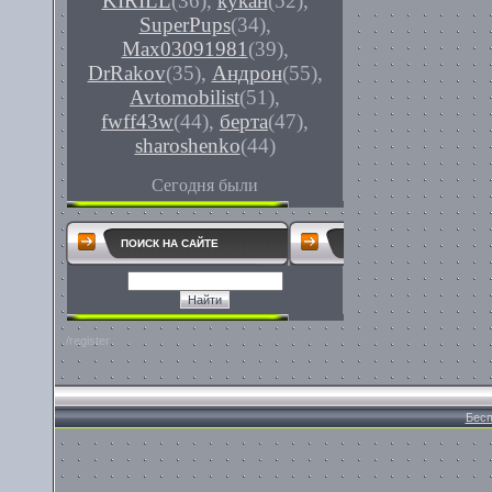
KIRILL
(36)
,
кукан
(52)
,
SuperPups
(34)
,
Max03091981
(39)
,
DrRakov
(35)
,
Андрон
(55)
,
Avtomobilist
(51)
,
fwff43w
(44)
,
берта
(47)
,
sharoshenko
(44)
Сегодня были
ПОИСК НА САЙТЕ
/register
Бесп