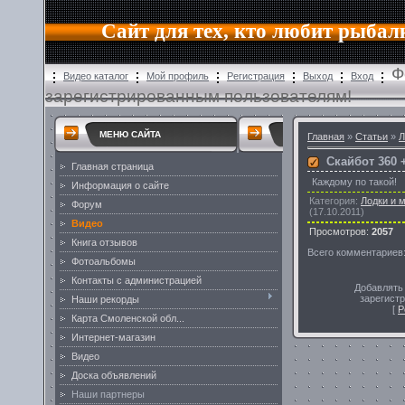
Сайт для тех, кто любит рыбал
Ф
Видео каталог
Мой профиль
Регистрация
Выход
Вход
зарегистрированным пользователям!
МЕНЮ САЙТА
Главная
»
Статьи
»
Л
Скайбот 360 +
Главная страница
Каждому по такой!
Информация о сайте
Категория
:
Лодки и 
Форум
(17.10.2011)
Видео
Просмотров
:
2057
Книга отзывов
Всего комментариев
Фотоальбомы
Контакты с администрацией
Добавлять
зарегист
Наши рекорды
[
Р
Карта Смоленской обл...
Интернет-магазин
Видео
Доска объявлений
Наши партнеры