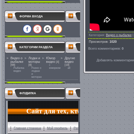
ФОРМА ВХОДА
Категория
:
Видео о рыбалке
Просмотров
:
1020
КАТЕГОРИИ РАЗДЕЛА
Всего комментариев
:
0
Видео о
Лодки и
Юмор
Другие
Добавлять комментарии 
рыбалке
моторы
видео
видео
[4]
[68]
[8]
с
[19]
Рыбалка
Разно о
юморком
all
видео
лодках
и
моторах
ФЛУДИЛКА