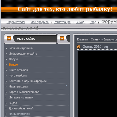
Сайт для тех, кто любит рыбалку!
Форум
Видео каталог
Мой профиль
Регистрация
Выход
Вход
пользователям!
МЕНЮ САЙТА
Главная
»
Статьи
»
Видео о р
Осень 2010 год
Главная страница
Информация о сайте
Форум
Видео
Книга отзывов
Фотоальбомы
Контакты с администрацией
Наши рекорды
Карта Смоленской обл...
Интернет-магазин
Видео
Доска объявлений
Наши партнеры