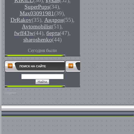
KIRILL
(36)
,
кукан
(52)
,
SuperPups
(34)
,
Max03091981
(39)
,
DrRakov
(35)
,
Андрон
(55)
,
Avtomobilist
(51)
,
fwff43w
(44)
,
берта
(47)
,
sharoshenko
(44)
Сегодня были
ПОИСК НА САЙТЕ
/register