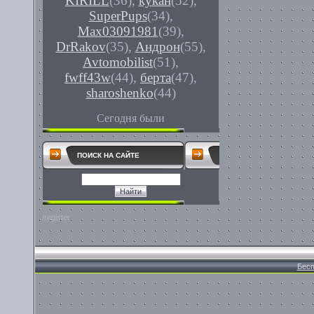
KIRILL
(36)
,
кукан
(52)
,
SuperPups
(34)
,
Max03091981
(39)
,
DrRakov
(35)
,
Андрон
(55)
,
Avtomobilist
(51)
,
fwff43w
(44)
,
берта
(47)
,
sharoshenko
(44)
Сегодня были
ПОИСК НА САЙТЕ
/register
Бесп