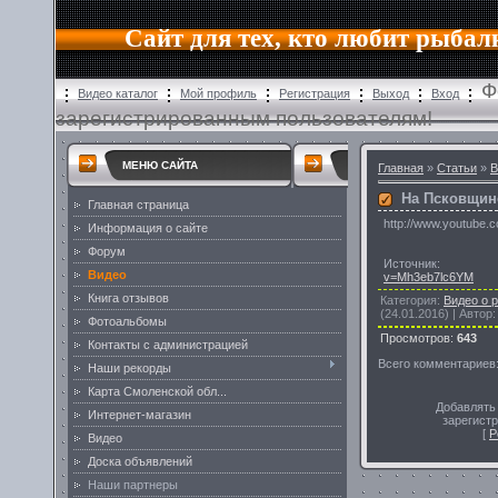
Сайт для тех, кто любит рыбал
Ф
Видео каталог
Мой профиль
Регистрация
Выход
Вход
зарегистрированным пользователям!
МЕНЮ САЙТА
Главная
»
Статьи
»
В
На Псковщин
Главная страница
http://www.youtube
Информация о сайте
Форум
Источник
Видео
v=Mh3eb7lc6YM
Книга отзывов
Категория
:
Видео о 
(24.01.2016) |
Автор
Фотоальбомы
Просмотров
:
643
Контакты с администрацией
Всего комментариев
Наши рекорды
Карта Смоленской обл...
Добавлять
Интернет-магазин
зарегист
[
Р
Видео
Доска объявлений
Наши партнеры