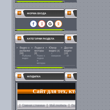
ФОРМА ВХОДА
КАТЕГОРИИ РАЗДЕЛА
Видео о
Лодки и
Юмор
Другие
рыбалке
моторы
видео
видео
[4]
[68]
[8]
с
[19]
Рыбалка
Разно о
юморком
all
видео
лодках
и
моторах
ФЛУДИЛКА