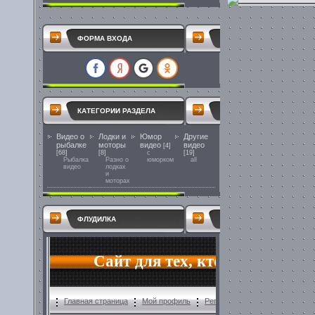
ФОРМА ВХОДА
КАТЕГОРИИ РАЗДЕЛА
Видео о
Лодки и
Юмор
Другие
рыбалке
моторы
видео
видео
[4]
[68]
[8]
с
[19]
Рыбалка
Разно о
юморком
all
видео
лодках
и
моторах
ФЛУДИЛКА