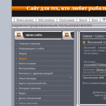
Сайт для тех, кто любит рыбал
Ф
Видео каталог
Мой профиль
Регистрация
Выход
Вход
зарегистрированным пользователям!
МЕНЮ САЙТА
Главная
»
Статьи
Весенний сп
Главная страница
Весенний спинн
Информация о сайте
часть чуть позже.
не остались.
Форум
Видео
Источник
Книга отзывов
v=zzsq6e0Tj5I&fea
Фотоальбомы
Категория
:
Видео 
(03.04.2017) |
Авто
Контакты с администрацией
Просмотров
:
674
Наши рекорды
Всего комментари
Карта Смоленской обл...
Интернет-магазин
Добавлять
Видео
зарегист
[
Р
Доска объявлений
Наши партнеры