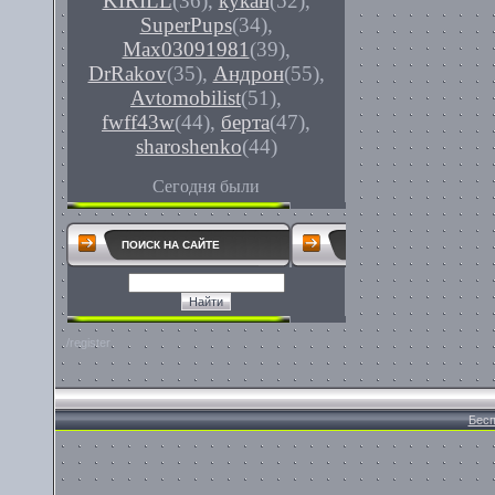
KIRILL
(36)
,
кукан
(52)
,
SuperPups
(34)
,
Max03091981
(39)
,
DrRakov
(35)
,
Андрон
(55)
,
Avtomobilist
(51)
,
fwff43w
(44)
,
берта
(47)
,
sharoshenko
(44)
Сегодня были
ПОИСК НА САЙТЕ
/register
Бесп