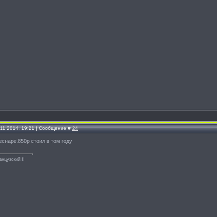
.11.2014, 19:21 | Сообщение #
24
деснаре.850р стоил в том году
анцузский!!!