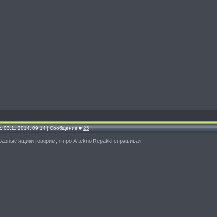
, 03.11.2014, 09:14 | Сообщение #
25
азные ящики говорим, я про Artekno Repakki спрашивал.