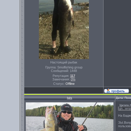
Настоящий рыбак
Группа: Smolfishing group
Сообщений:
1448
Репутация:
117
Замечания:
0%
Статус:
Offline
Igls
Дата: Пон
Цитата
A
Igls, заг
На Бадж
ЗЫ.Вопр
пользов