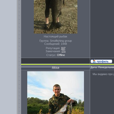
Настоящий рыбак
Группа: Smolfishing group
Сообщений:
1448
Репутация:
117
Замечания:
0%
Статус:
Offline
Africa
Дата: Понедельник
Мы видимо про р