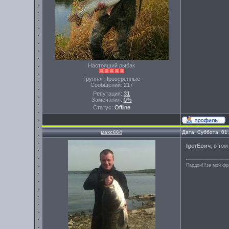
Настоящий рыбак
Группа: Проверенные
Сообщений:
217
Репутация:
31
Замечания:
0%
Статус:
Offline
макс664
Дата: Суббота, 01
IgorЕвич
, в то
Пардон!!!за мой фр