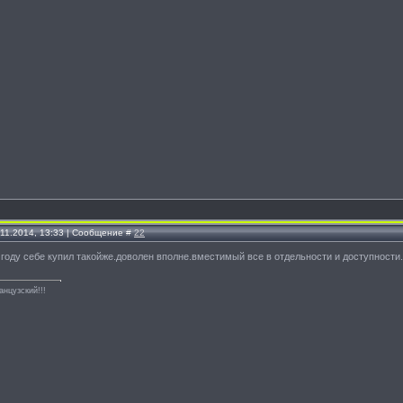
.11.2014, 13:33 | Сообщение #
22
м году себе купил такойже.доволен вполне.вместимый все в отдельности и доступност
анцузский!!!