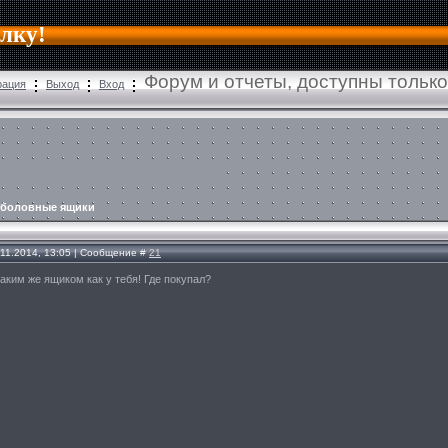
алку!
Форум и отчеты, доступны тольк
рация
Выход
Вход
боловные ящики
.11.2014, 13:05 | Сообщение #
21
таким же ящиком как у тебя! Где покупал?