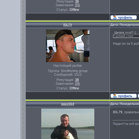
Репутация:
36
Замечания:
0%
Статус:
Offline
IDL79
Дата: Понедельник
Цитата
niva67
(
)
5 рублей стоит.
Надо он за 5 ру
Настоящий рыбак
Группа: Smolfishing group
Сообщений:
1512
Репутация:
38
Замечания:
0%
Статус:
Offline
макс664
Дата: Понедельник
IDL79
, правильн
Пардон!!!за мой фр