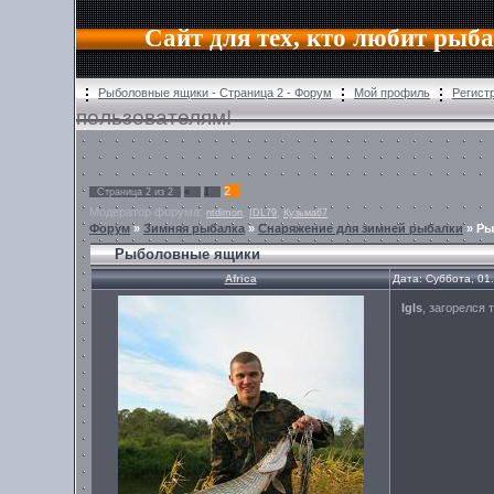
Сайт для тех, кто любит рыб
Рыболовные ящики - Страница 2 - Форум
Мой профиль
Регист
пользователям!
2
Страница
2
из
2
«
1
Модератор форума:
,
,
ntdimon
IDL79
Кузьма67
Форум
»
Зимняя рыбалка
»
Снаряжение для зимней рыбалки
»
Ры
Рыболовные ящики
Africa
Дата: Суббота, 01
Igls
, загорелся 