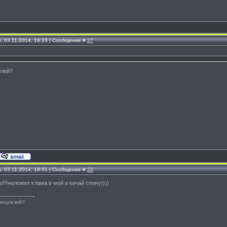
, 03.11.2014, 18:33 | Сообщение #
27
блей?
, 03.11.2014, 19:01 | Сообщение #
28
о!!!наложил хлама в мой и качай спину))))
анцузский!!!