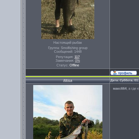
Настоящий рыбак
Группа: Smolfishing group
Сообщений:
1448
Репутация:
117
Замечания:
0%
Статус:
Offline
Africa
Дата: Суббота, 01
макс664
, а где