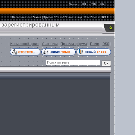
Четверг, 03.09.2020, 06:36
Вы вошли как
Гость
|
Группа
"
Гости
"
Приветствую Вас
Гость
|
RSS
о зарегистрированным
[
Новые сообщения
·
Участники
·
Правила форума
·
Поиск
·
RSS
]