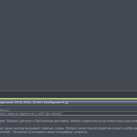
едельник, 03.11.2014, 22:44 | Сообщение #
29
frica
(
)
орелся таким же ящиком как у тебя! Где покупал?
ере. Бывает дисконт и бесплатная доставка. Можно подписаться на новостную рассыл
ос цены всегда вызывает горячие споры. Вопрос качества восприятия своего хобби
ателей - бесценен (учитывая узкую специфику снаряги).