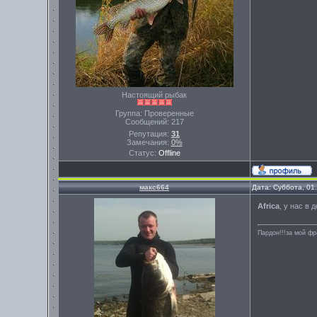
Настоящий рыбак
Группа: Проверенные
Сообщений:
217
Репутация:
31
Замечания:
0%
Статус:
Offline
макс664
Дата: Суббота, 01
Africa
, у нас в 
Пардон!!!за мой фр