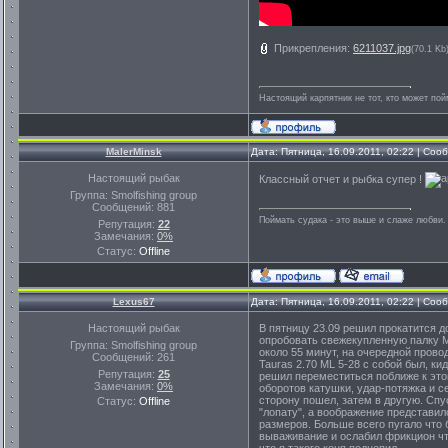
Прикрепления:
6211037.jpg
(70.1 Kb
Настоящий карпятник не тот, кто может пой
MalerMinsk
Дата: Пятница, 16.09.2011, 02:22 | Со
Настоящий рыбак
Классный отчет и рыбка супер !
Группа: Smolfishing group
Сообщений:
881
Поймать судака - это выше и слаже любви.
Репутация:
22
Замечания:
0%
Статус:
Offline
Lexus67
Дата: Пятница, 16.09.2011, 02:22 | Со
Настоящий рыбак
В пятницу 23.09 решил прокатится д
опробовать свежекупленную палку Mi
Группа: Smolfishing group
около 55 минут, на очередной прово
Сообщений:
261
Tauras 2.70 ML 5-28 с собой был, ки
Репутация:
25
решил переместиться поближе к этом
Замечания:
0%
оборотов катушки, удар-потяжка и с
сторону пошел, затем в другую. Спу
Статус:
Offline
"лопату", а воображение представи
размеров. Больше всего пугало что 
вываживание и ослабил фрикцион что