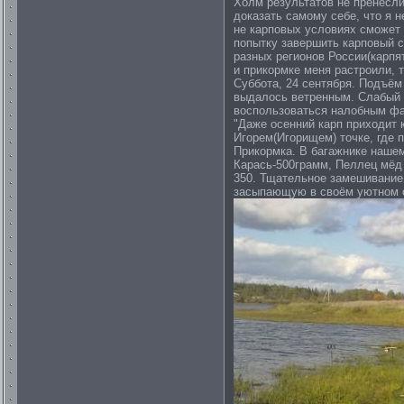
Холм результатов не пренесли,
доказать самому себе, что я 
не карповых условиях сможет 
попытку завершить карповый с
разных регионов России(карпя
и прикормке меня растроили, 
Суббота, 24 сентября. Подъём 
выдалось ветренным. Слабый в
воспользоваться налобным фа
"Даже осенний карп приходит 
Игорем(Игорищем) точке, где 
Прикормка. В багажнике наше
Карась-500грамм, Пеллец мёд 
350. Тщательное замешивание
засыпающую в своём уютном ст