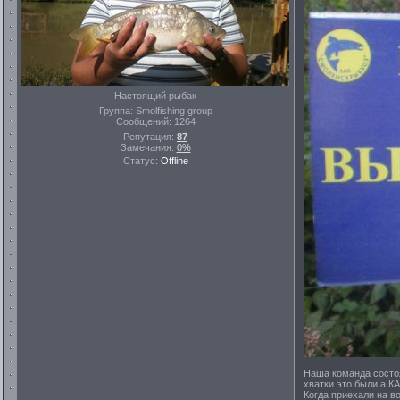
Настоящий рыбак
Группа: Smolfishing group
Сообщений:
1264
Репутация:
87
Замечания:
0%
Статус:
Offline
Наша команда состоя
хватки это были,а К
Когда приехали на в