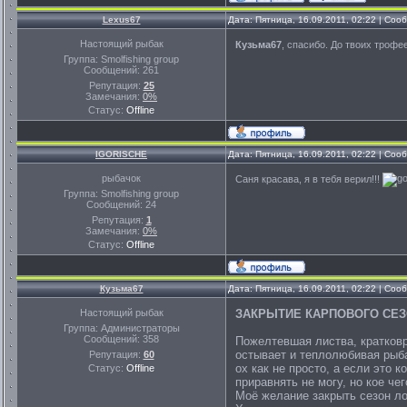
Lexus67
Дата: Пятница, 16.09.2011, 02:22 | Со
Настоящий рыбак
Кузьма67
, спасибо. До твоих трофе
Группа: Smolfishing group
Сообщений:
261
Репутация:
25
Замечания:
0%
Статус:
Offline
IGORISCHE
Дата: Пятница, 16.09.2011, 02:22 | Со
рыбачок
Саня красава, я в тебя верил!!!
Группа: Smolfishing group
Сообщений:
24
Репутация:
1
Замечания:
0%
Статус:
Offline
Кузьма67
Дата: Пятница, 16.09.2011, 02:22 | Со
Настоящий рыбак
ЗАКРЫТИЕ КАРПОВОГО СЕЗ
Группа: Администраторы
Сообщений:
358
Пожелтевшая листва, кратковр
остывает и теплолюбивая рыба
Репутация:
60
ох как не просто, а если это 
Статус:
Offline
приравнять не могу, но кое че
Моё желание закрыть сезон л