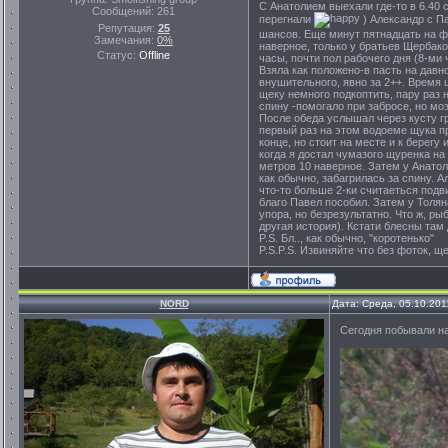
С Анатолием выехали где-то в 6.40 с
Сообщений:
261
перегнали
) Александр с П
Репутация:
25
шансов. Еще минут пятнадцать на фо
Замечания:
0%
наверное, только у братьев Щербако
Статус:
Offline
часы, почти пол рабочего дня (8-ми 
Взяла как положено-в пасть на давн
внушительного, явно за 2++. Время 
щеку немного подкоптить, пару раз н
спину -помогало при забросе, но мо
После обеда услышал через кусту гр
первый раз на этом водоеме щука пр
конце, но стоит на месте и к берегу
когда я достал чумазого щуренка на 
метров 10 наверное. Затем у Анатол
как обычно, забагрилась за спину. А
что-то больше 2-ки считаеться подв
благо Павел пособил. Затем у Толян
упора, но безрезультатно. Что ж, ры
другая история). Кстати блесны там
P.S. Бл.., как обычно, "коротенько"
P.S.P.S. Извиняйте что без фоток, щ
NORD
Дата: Среда, 05.10.201
Сегодня побывали н