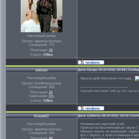
Настоящий рыбак
Группа: Администраторы
Сообщений:
774
Репутация:
21
Статус:
Offline
ntdimon
Дата: Среда, 05.10.2011, 20:38 | Сооб
Настоящий рыбак
Фрукты действительно что надо...
Группа: Smolfishing group
Сообщений:
366
Хороший клев бывает либо до того, как вы 
Репутация:
21
Замечания:
0%
Статус:
Offline
Кузьма67
Дата: Суббота, 08.10.2011, 19:16 | Со
Настоящий рыбак
Непривычно короткий отчёт.
Приехал на Касплянский р/х около 7
Группа: Администраторы
Иваныч ловить не разрешает. Идём 
Сообщений:
358
все с берега, а залез в камыши и в
Репутация:
60
Деньги, путёвки и вот уже я соверш