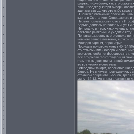
шортах и футболке, как это скажетс
лишь изредка у Игоря биперы обозн
зделали вывод, что это либо карась,
Я нашёл в багажнике своей машины, 
карпа в Сметанино. Оснощаю его и в 
Первая поклёвка случилась у Игоря(
Борьба длилась не более минуты и 
Не прошло и часа, как я услышал сл
плетёнка рывками но уходит с катуш
Попытки развернуть его успеха не п
немного запаса плетёнки, я рукой за
Молодец карпыч, перехитрил.
Проходит примерно минут 40 (14.50
отчётливый писк бипера и бешеный 
коряжник, события форсировать глуп
все его рывки гасит фидер и отлаже
грамотным деиствиям нашей команды
во все уголки моего тела.
Очередной закорм, освежение насадк
бипера. Не минуты промедления, уд
стаканом спиртного. Борьба, треск 
минут 12-13. Но снова слаженные де