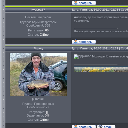
Кузьма67
Дата: Пятница, 16.09.2011, 02:22 | Со
Настоящий рыбак
Алексей, да ты тоже карпятник оказы
уважение.
Группа: Администраторы
Сообщений:
358
Репутация:
60
Настоящий карпятник не тот, кто может пой
Статус:
Offline
Ларец
Дата: Пятница, 16.09.2011, 02:22 | Со
Молодцы!В отчёте всё к
рыбачок
Группа: Проверенные
Сообщений:
27
Репутация:
0
Замечания:
0%
Статус:
Offline