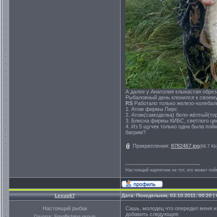
А далее у Анатолия клыкастая обрез
Рыбаловный день клонился к своем
Р.S
Работало только железо-колебал
1. Атом фирмы Пирс.
2. Атом(самоделка) бело-жёлтый(тор
3. Блесна фирмы КИБС, светлого цв
4. Из 5 щучек только одна была пой
багрим?
Прикрепления:
8782467.jpg
(68.7 Kb
Настоящий карпятник не тот, кто может пой
Lexus67
Дата: Понедельник, 03.10.2011, 00:20 
Настоящий рыбак
Сашь, молодец что опередил меня и 
добавить следующее:
Группа: Smolfishing group