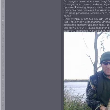
Это придало нам силы и мы с ещё б
Проходит всего ничего и Алексей уж
бросать. Пашка дождался своего шан
В лузерах пока только я. Но это не 
Это меня разозлило. Меняю место, 
далее.
Слышу крики Анатолия, БАГОР. Вот и 
Вот и мне счастье подвалило. Забро
фрикцион обозначил рывки рыбы. И о
уже кричу БАГОР. Пашка подоспел во
работать фрикцион. Нагулявшись бер