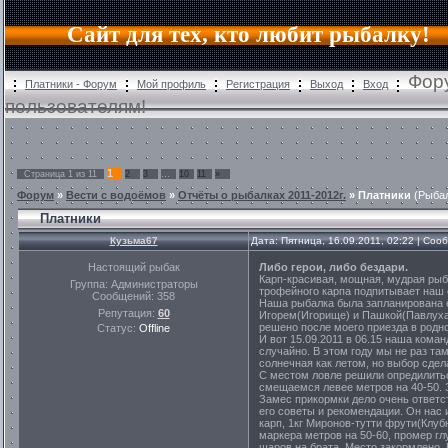
Сайт для тех, кто любит рыбалку!
Фор
Платники - Форум
Мой профиль
Регистрация
Выход
Вход
пользователям!
1
Страница
1
из
11
2
3
…
10
11
»
Форум
»
Вести с водоёмов
»
Отчёты о рыбалках 2011-2012г.
»
Платники
(Рыба
Платники
Кузьма67
Дата: Пятница, 16.09.2011, 02:22 | Со
Настоящий рыбак
Либо герои, либо бездари.
Карп-красивая, мощная, мудрая рыб
Группа: Администраторы
трофейного карпа подпитывает наш 
Сообщений:
358
Наша рыбалка была запланирована е
Репутация:
60
Игорем(Игорище) и Пашкой(Павлухас
решено после моего приезда в родно
Статус:
Offline
И вот 15.09.2011 в 06.15 наша ком
случайно. В этом году мы не раз там
солнечная как летом, но выбор сдел
С местом ловле решили опредилитьс
смещаемся левее метров на 40-50. З
Замес прикормки дело очень ответс
его советы и рекомендации. Он нас и
карп, 1кг Миронов-тутти фрути(Клуб
маркера метров на 50-60, промер гл
шаров на брата. Место закормлено. 