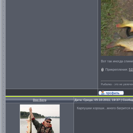
Вот так иногда спин
Прикрепления:
51
Рыбалка - это не увлеч
Doc-Serg
Дата: Среда, 05.10.2011, 19:37 | Сооб
Карпушки хороши...много багрится 