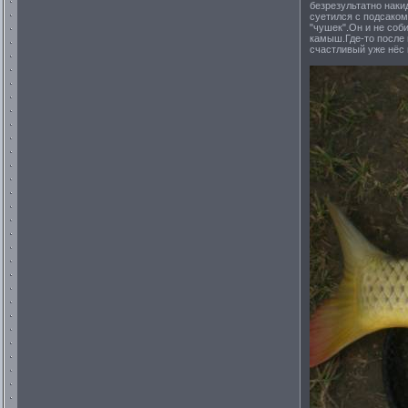
безрезультатно наки
суетился с подсаком 
"чушек".Он и не соб
камыш.Где-то после 
счастливый уже нёс 