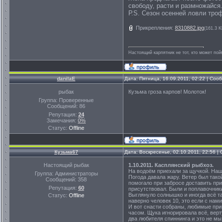
свободу, расти и размножайся
Р.S. Сезон осенней ловли тро
Прикрепления:
8310882.jpg
(161.3 K
Настоящий карпятник не тот, кто может пой
danilaE
Дата: Пятница, 16.09.2011, 02:22 | Со
рыбак
Кузьма гроза карпов! Молоток!
Группа: Проверенные
Сообщений:
86
Репутация:
24
Замечания:
0%
Статус:
Offline
Кузьма67
Дата: Воскресенье, 02.10.2011, 22:56 
Настоящий рыбак
1.10.2011. Касплянский рыбхоз.
На водоём приехали за щучкой. Наш
Группа: Администраторы
Погода давала жару. Ветер был такой
Сообщений:
358
помогало при забросе доставить при
Репутация:
60
присутствовал. Были и поплавочники
Выглянуло солнышко и иногда всё т
Статус:
Offline
наверно человек 10, это если с нами
И вот снасти собраны, любимые прим
часом. Щука игнорировала всё, верт
два любителя спиннинга и это не мы