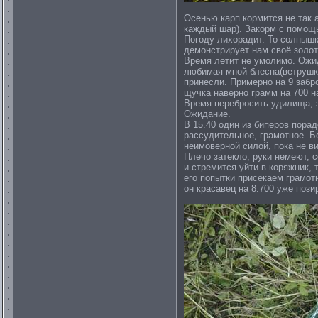
Осенью карп кормится не так 
каждый шар). Закорм с помощь
Погоду лихорадит. То солнышк
демонстрирует нам своё золоти
Время летит не умолимо. Ожид
любимая мной блесна(ветрушка
принесли. Примерно на 9 забр
щучка наверно грамм на 700 на
Время перебросить удилища, з
Ожидание.
В 15.40 один из биперов пора
рассудительное, грамотное. Б
неимоверной силой, пока не в
Плечо затекло, руки немеют, с
и стремится уйти в коряжник, 
его попытки присекаем грамот
он красавец на 8.700 уже пози