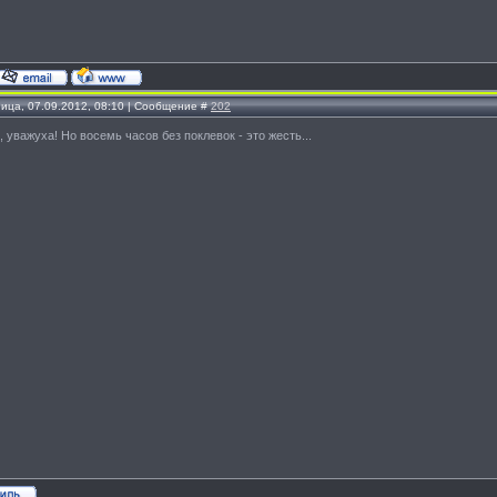
ница, 07.09.2012, 08:10 | Сообщение #
202
, уважуха! Но восемь часов без поклевок - это жесть...