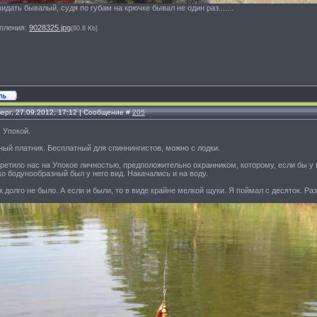
идать бывалый, судя по губам на крючке бывал не один раз.......
пления:
9028325.jpg
(80.8 Kb)
ерг, 27.09.2012, 17:12 | Сообщение #
205
. Упокой.
ный платник. Бесплатный для спиннингистов, можно с лодки.
ретило нас на Упокое личностью, предположительно охранником, которому, если бы у м
о бодунообразный был у него вид. Накачались и на воду.
 долго не было. А если и были, то в виде крайне мелкой щуки. Я поймал с десяток. Р