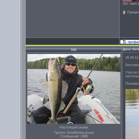
ЗЫ: карп в
Прикре
Igls
Дата: Четв
26.09.12
Бесплат
Утро вст
настольк
Поклевок
Настоящий рыбак
Группа: Smolfishing group
Сообщений:
1488