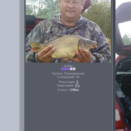
рыбак
Группа: Проверенные
Сообщений:
55
Репутация:
3
Замечания:
0%
Статус:
Offline