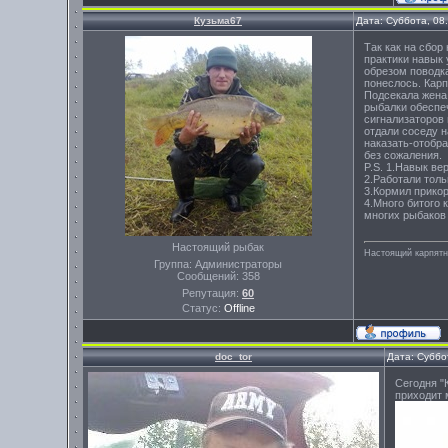
Кузьма67
Дата: Суббота, 08
Так как на сбор
практики навык 
обрезом поводка
понеслось. Карп
Подсекала жена,
рыбалки обеспеч
сигнализаторов 
отдали соседу н
наказать-отобра
без сожаления.
P.S. 1.Навык ве
2.Работали толь
3.Кормил прико
4.Много битого 
многих рыбаков 
Настоящий рыбак
Настоящий карпятни
Группа: Администраторы
Сообщений:
358
Репутация:
60
Статус:
Offline
doc_tor
Дата: Суббо
Сегодня "
приходит 