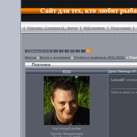
Сайт для тех, кто любит рыб
Платники - Страница 11 - Форум
Мой профиль
Регистрация
11
Страница
11
из
11
«
1
2
…
9
10
Форум
»
Вести с водоёмов
»
Отчёты о рыбалках 2011-2012г.
»
Пла
Платники
RT-02
Дата: Пятница, 07
Lexus67
, отлич
Рыба не может не к
Настоящий рыбак
Группа: Модераторы