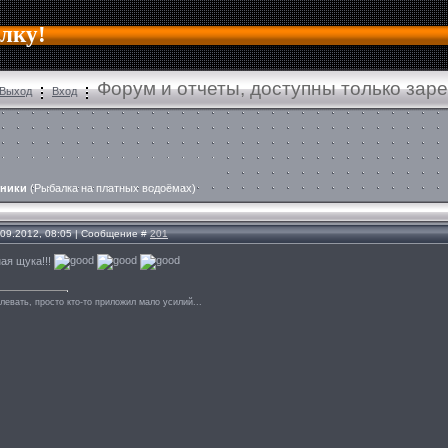
алку!
Форум и отчеты, доступны только зар
Выход
Вход
тники
(Рыбалка на платных водоёмах)
.09.2012, 08:05 | Сообщение #
201
ная щука!!!
левать, просто кто-то приложил мало усилий...