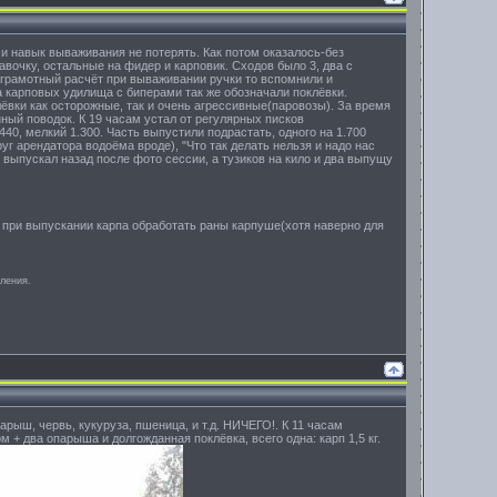
ь и навык вываживания не потерять. Как потом оказалось-без
лавочку, остальные на фидер и карповик. Сходов было 3, два с
и грамотный расчёт при вываживании ручки то вспомнили и
а карповых удилища с биперами так же обозначали поклёвки.
лёвки как осторожные, так и очень агрессивные(паровозы). За время
ный поводок. К 19 часам устал от регулярных писков
40, мелкий 1.300. Часть выпустили подрастать, одного на 1.700
уг арендатора водоёма вроде), "Что так делать нельзя и надо нас
г выпускал назад после фото сессии, а тузиков на кило и два выпущу
м при выпускании карпа обработать раны карпуше(хотя наверно для
аления.
арыш, червь, кукуруза, пшеница, и т.д. НИЧЕГО!. К 11 часам
 + два опарыша и долгожданная поклёвка, всего одна: карп 1,5 кг.