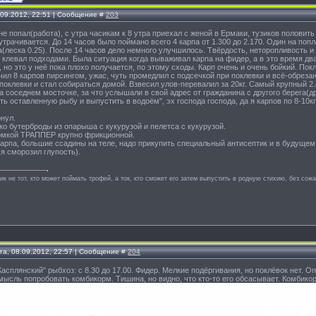
.09.2012, 22:51 | Сообщение #
203
 не попал(работа), с утра часикам к 8 утра приехал с женой в Ермаки, тузиков половит
утрачивается. До 14 часов было поймано всего 4 карпа от 1.300 до 2.170. Один на поп
(леска 0.25). После 14 часов дело немного улучшилось. Твёрдость, неторопливость 
 клевал подходами. Была ситуация когда вываживал карпа на фидер, а в это время дв
 но это у неё пока плохо получается, по этому сходы. Карп очень и очень бойкий. Пок
ил 8 карпов пирсингом, ужас, чуть промедлил с подсечкой при поклевки и всё-обрезан
поклевки и стал собираться домой. Взвесил улов-перевалил за 20кг. Самый крупный 2.4
а соседнем мосточке, за что услышали в свой адрес от гражданина с другого берега(др
ть оставленную рыбу и выпустить в водоём", эх господа господа, да я карпов по 8-10к
рнул.
ко бутерброды из опарыша с кукурузой и пелетса с кукурузой.
рмкой ТРАППЕР крупно фрикционной.
карпа, большие ссадины на теле, надо прикупить специальный антисептик и в будуще
я сморозил глупость).
к не тот, кто может поймать трофей, а ток, кто сможет его затем выпустить в родную стихию, без сож
та, 08.09.2012, 22:57 | Сообщение #
204
Касплянский" рыбхоз: с 8.30 до 17.00. Фидер. Мелкие подёргивания, но поклёвок нет. Оп
мысль попробовать комбикорм. Тишина, но видно, что кто-то его обсасывает. Комбикорм