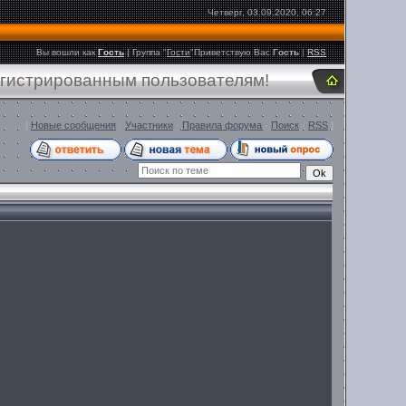
Четверг, 03.09.2020, 06:27
Вы вошли как
Гость
|
Группа
"
Гости
"
Приветствую Вас
Гость
|
RSS
егистрированным пользователям!
[
Новые сообщения
·
Участники
·
Правила форума
·
Поиск
·
RSS
]