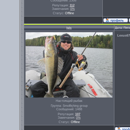
Сообщений:
2308
Репутация:
112
Замечания:
0%
Статус:
Offline
Igls
Дата: Пят
Lexus67
Настоящий рыбак
Группа: Smolfishing group
Сообщений:
1488
Репутация:
107
Замечания:
0%
Статус:
Offline