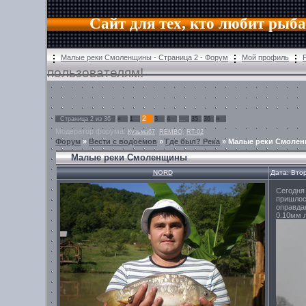
Сайт для тех, кто любит рыб
Малые реки Смоленщины - Страница 2 - Форум
Мой профиль
пользователям!
2
Страница
2
из
36
«
1
3
4
…
35
36
»
Модератор форума:
,
,
Кузьма67
REMBO
RT-02
Форум
»
Вести с водоёмов
»
Где был? Река
»
Малые реки Смоле
Малые реки Смоленщины
NORD
Дата: Вто
Сегодня
пришлос
оправда
0.10мм л