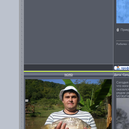
Прик
Рыбалка -
NORD
Дата: Сре
Сегодня
что ног
оказалс
рядом р
МУЖИЧОК