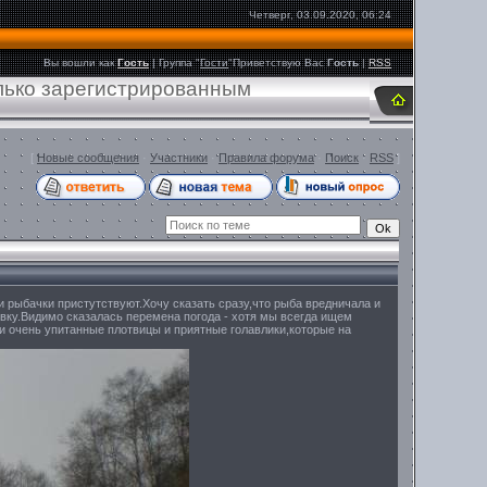
Четверг, 03.09.2020, 06:24
Вы вошли как
Гость
|
Группа
"
Гости
"
Приветствую Вас
Гость
|
RSS
олько зарегистрированным
[
Новые сообщения
·
Участники
·
Правила форума
·
Поиск
·
RSS
]
и рыбачки пристутствуют.Хочу сказать сразу,что рыба вредничала и
вку.Видимо сказалась перемена погода - хотя мы всегда ищем
ли очень упитанные плотвицы и приятные голавлики,которые на