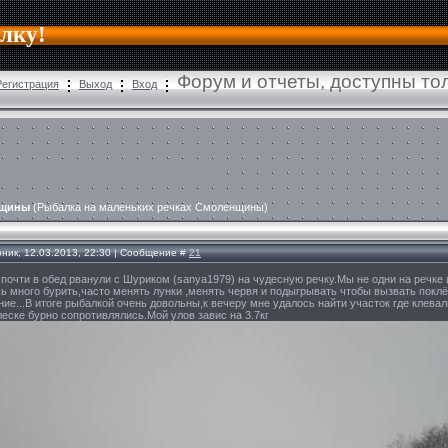
алку!
Форум и отчеты, доступны т
Регистрация
Выход
Вход
нщины
(Рыбалка на маленьких речках Смоленщины)
рник, 12.03.2013, 22:30 | Сообщение #
21
 почти в обед рванули с Шуриком (sanya1979) на чудесную речку.Мы не одни на речке 
ь много бурить,часто менять лунки ,менять червя и подыгрывать чтобы вызвать поклё
ние...В итоге рыбалкой очень довольны,к вечеру мне удалось найти участок где клева
еске бурно сопротивлялись.Мой улов завис на 3.7кг