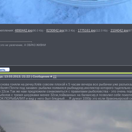
репления:
4890442.jpg
·
8230842.jpg
·
1775161.jpg
·
2104042.jpg
(90.0 Kb)
(38.3 Kb)
(112.0 Kb)
(97
 это не увлечение, А ОБРАЗ ЖИЗНИ
да, 13.03.2013, 21:22 | Сообщение #
22
 снова гоняли на речку.Клёв совсем плохой к 5 часам вечера все рыбачки уже разъех
и болят.Почти под занавес рыбалки появился рыбнадзор,инспектор которого тщательно
я 22см.Так же нам предложили ознакомиться с правилами рыболовства - это очень пор
ыболов с тремя шнурками менее 32см,пойманных на балансир,я позволил себе поинте
 ПОРЫБАЛИЛ и вид у него был бледный.....Я думал 1000р это если браконьерской сн