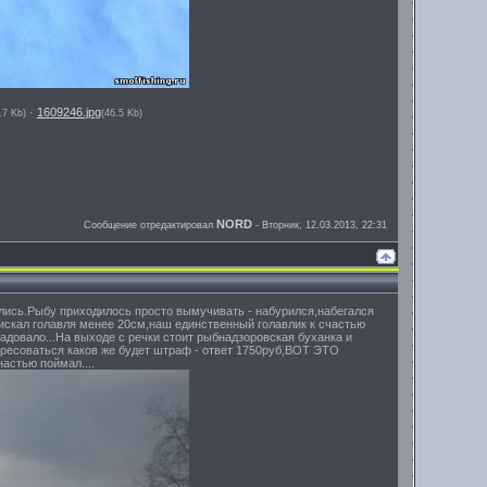
·
1609246.jpg
.7 Kb)
(46.5 Kb)
NORD
Сообщение отредактировал
-
Вторник, 12.03.2013, 22:31
ались.Рыбу приходилось просто вымучивать - набурился,набегался
 искал голавля менее 20см,наш единственный голавлик к счастью
адовало...На выходе с речки стоит рыбнадзоровская буханка и
ресоваться каков же будет штраф - ответ 1750руб,ВОТ ЭТО
астью поймал....