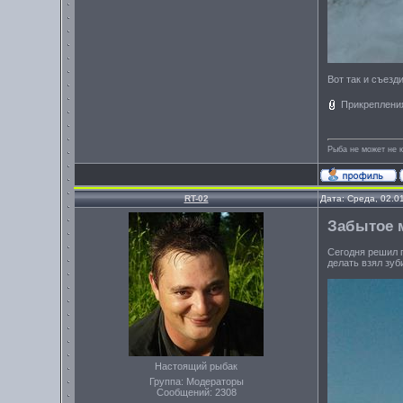
Вот так и съезд
Прикреплени
Рыба не может не к
RT-02
Дата: Среда, 02.0
Забытое м
Сегодня решил п
делать взял зуб
Настоящий рыбак
Группа: Модераторы
Сообщений:
2308