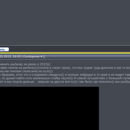
.01.2013, 19:03 | Сообщение #
2
ачинать рыбалку на реках в 2013)))
нами гоняли на рыбалку)))гоняли в такие турлы, что мы чудом туда доехали и как то 
на как пингвин скользила на пузе)))
браками, хотя это и следовало ожидать((( я осенью забредал в те края и не видел та
 но думал найти хоть маленькую стайку окуня))) А самой лучшей яме с большой глуб
нет и мы пошли дальше... пришли на другое место))) там было где поискать)) мы разбур