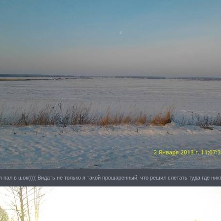
я пал в шок(((( Видать не только я такой прошаренный, что решил слетать туда где никт