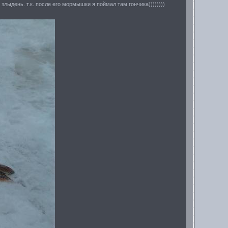
лыдень. т.к. после его мормышки я поймал там гончика))))))))