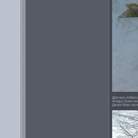
Друганы поброс
болду)) Блин он
Далее Макс выл