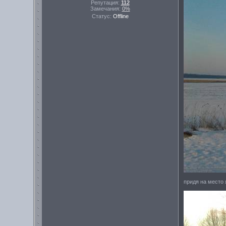
Репутация:
112
Замечания:
0%
Статус:
Offline
придя на место 