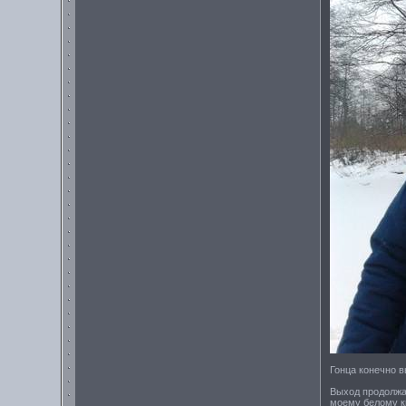
Гонца конечно в
Выход продолжал
моему белому к