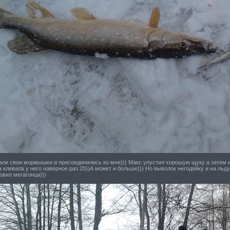
али свои мормышки и присоединились ко мне))) Макс упустил хорошую щуку а затем 
а клевала у него наверное раз 20))А может и больше))) Но выволок негодяйку и на льд
овил мегагонца)))