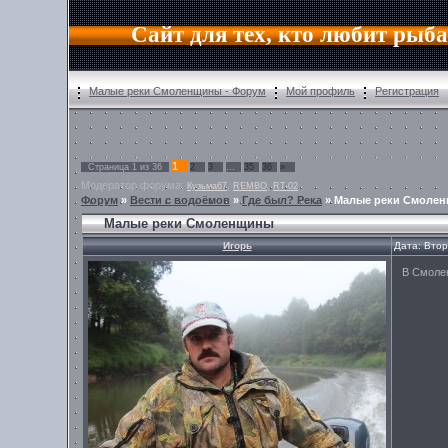
Сайт для тех, кто любит рыб
Малые реки Смоленщины - Форум
Мой профиль
Регистрация
1
Страница
1
из
36
2
3
…
35
36
»
Модератор форума:
,
,
Кузьма67
REMBO
RT-02
Форум
»
Вести с водоёмов
»
Где был? Река
»
Малые реки Смоле
Малые реки Смоленщины
Игорь
Дата: Втор
В Смолен