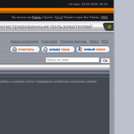
Четверг, 03.09.2020, 06:20
Вы вошли как
Гость
|
Группа
"
Гости
"
Приветствую Вас
Гость
|
RSS
регистрированным пользователям!
[
Новые сообщения
·
Участники
·
Правила форума
·
Поиск
·
RSS
]
глубины и ширину, могут порадовать рыболова хорошим уловом.