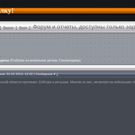
алку!
Форум и отчеты, доступны только за
Выход
Вход
нщины
(Рыбалка на маленьких речках Смоленщины)
ник, 01.01.2013, 12:02 | Сообщение #
1
ской области протекает 1149 рек и речушек. Многие из них, несмотря на небольшие 