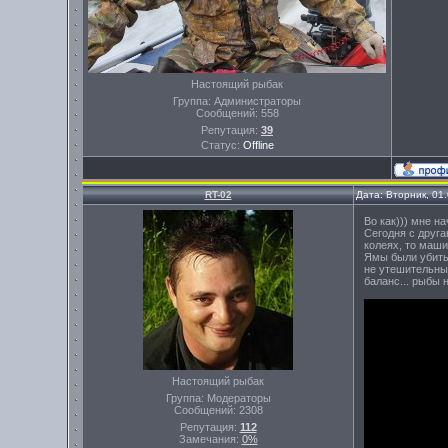
Настоящий рыбак
Группа: Администраторы
Сообщений:
558
Репутация:
39
Статус:
Offline
RT-02
Дата: Вторник, 01
Во как))) мне н
Сегодня с друга
колеях, то маши
Ямы были убиты 
не утешительны,
баланс... рыбы 
Настоящий рыбак
Группа: Модераторы
Сообщений:
2308
Репутация:
112
Замечания:
0%