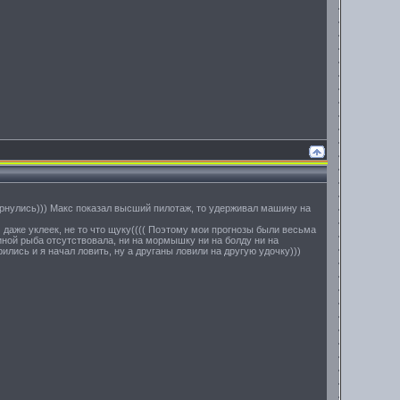
вернулись))) Макс показал высший пилотаж, то удерживал машину на
м даже уклеек, не то что щуку(((( Поэтому мои прогнозы были весьма
иной рыба отсутствовала, ни на мормышку ни на болду ни на
ились и я начал ловить, ну а друганы ловили на другую удочку)))