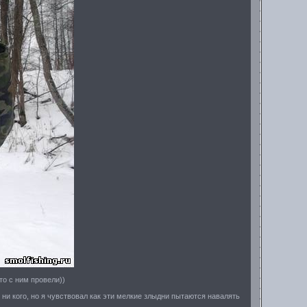
то с ним провели))
ни кого, но я чувствовал как эти мелкие злыдни пытаются навалять