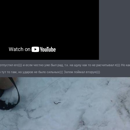
тпустил его))) и если честно уже был рад, т.к. на щуку как то не расчитывал я))) Но к
 тут то там, но ударов не было сильных((( Затем поймал вторую)))