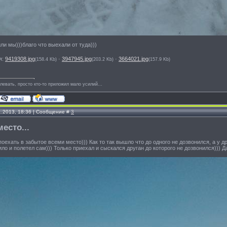
или мы)))благо что выехали от туда)))
я:
9419308.jpg
·
3947945.jpg
·
3664021.jpg
(158.4 Kb)
(203.2 Kb)
(157.9 Kb)
левать, просто кто-то приложил мало усилий...
1.2013, 18:36 | Сообщение #
3
есто...
оехать в забытое всеми место))) Как то так вышло что до одного не дозвонился, а у д
ило и полетел сам))) Только приехал и сыскался друган до которого не дозвонился))) 