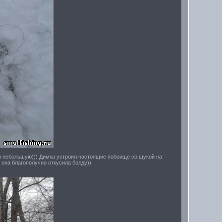
и небольшую))) Димка устроил настоящие побоище со щукой на
у она благополучно откусила болду))