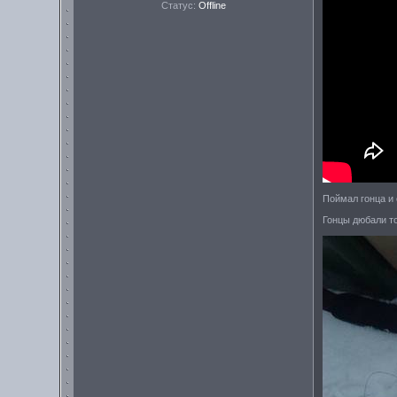
Статус:
Offline
Поймал гонца и о
Гонцы дюбали то