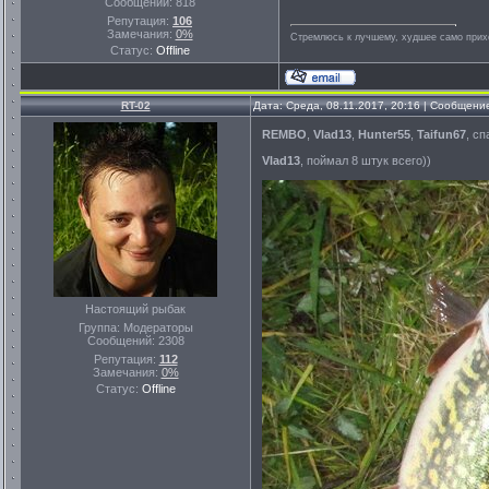
Сообщений:
818
Репутация:
106
Замечания:
0%
Стремлюсь к лучшему, худшее само прихо
Статус:
Offline
RT-02
Дата: Среда, 08.11.2017, 20:16 | Сообщени
REMBO
,
Vlad13
,
Hunter55
,
Taifun67
, сп
Vlad13
, поймал 8 штук всего))
Настоящий рыбак
Группа: Модераторы
Сообщений:
2308
Репутация:
112
Замечания:
0%
Статус:
Offline