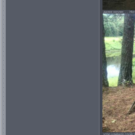
далее ночлег. . . Но
утро удивило спойст