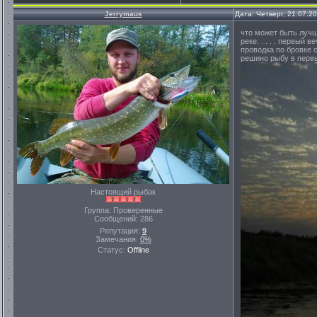
Jerrymaus
Дата: Четверг, 21.07.2
что может быть лучш
реке. . . . . первый
проводка по бровке с
решино рыбу в первы
Настоящий рыбак
Группа: Проверенные
Сообщений:
286
Репутация:
9
Замечания:
0%
Статус:
Offline