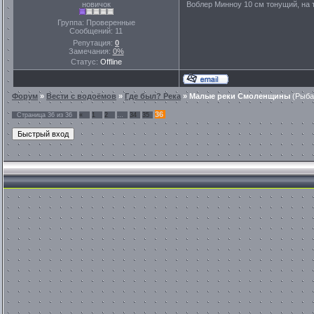
новичок
Воблер Минноу 10 см тонущий, на т
Группа: Проверенные
Сообщений:
11
Репутация:
0
Замечания:
0%
Статус:
Offline
Форум
»
Вести с водоёмов
»
Где был? Река
»
Малые реки Смоленщины
(Рыба
36
Страница
36
из
36
«
1
2
…
34
35