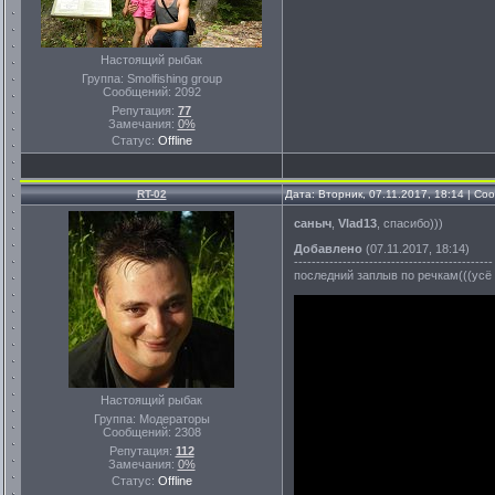
Настоящий рыбак
Группа: Smolfishing group
Сообщений:
2092
Репутация:
77
Замечания:
0%
Статус:
Offline
RT-02
Дата: Вторник, 07.11.2017, 18:14 | С
саныч
,
Vlad13
, спасибо)))
Добавлено
(07.11.2017, 18:14)
---------------------------------------------
последний заплыв по речкам(((усё 
Настоящий рыбак
Группа: Модераторы
Сообщений:
2308
Репутация:
112
Замечания:
0%
Статус:
Offline