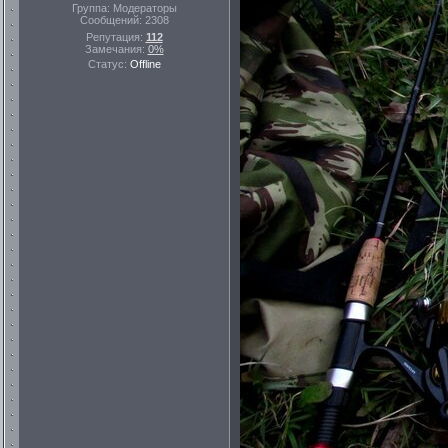
Группа: Модераторы
Сообщений:
2308
Репутация:
112
Замечания:
0%
Статус:
Offline