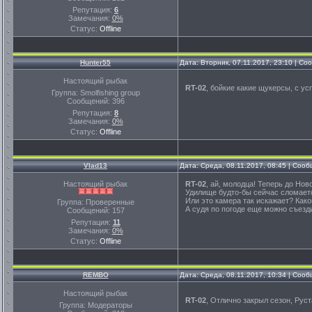
Репутация:
6
Замечания:
0%
Статус:
Offline
Hunter55
Дата: Вторник, 07.11.2017, 23:10 | С
Настоящий рыбак
RT-02
, бойкие какие щукерсы, с 
Группа: Smolfishing group
Сообщений:
396
Репутация:
8
Замечания:
0%
Статус:
Offline
Vlad13
Дата: Среда, 08.11.2017, 08:45 | Соо
Настоящий рыбак
RT-02
, ай, молодца! Теперь до Ново
Удилище будто-бы сейчас сломается
Или это камера так искажает? Как
Группа: Проверенные
А судя по погоде еще можно съезд
Сообщений:
157
Репутация:
11
Замечания:
0%
Статус:
Offline
REMBO
Дата: Среда, 08.11.2017, 10:34 | Соо
Настоящий рыбак
RT-02
, Отлично закрыл сезон, Руст
Группа: Модераторы