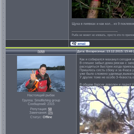
Щука в пиявках и как кол... из 9 покл
Рыба не может не клевать, просто кто-то прило
IVAN
Дата: Воскресенье, 13.12.2015, 15:46
Как и собирался маханул сегодня н
В спешке забыл дома рюкзак с зап
расходяться быстрее.когда приех
Пришлось сесть сбоку и за 4часа у
уже было сложено удилище,выматыв
У других тоже не особо 3-4хвоста.
В общем барсик доволен и ладно! 
Настоящий рыбак
Группа: Smolfishing group
Сообщений:
2315
Репутация:
50
Замечания:
0%
Статус:
Offline