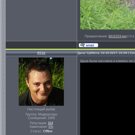
Прикрепления:
6616319.jpg
(175.8
RT-02
Дата: Суббота, 14.10.2017, 21:04 | С
Щука была пассивна и клевать не ос
Настоящий рыбак
Группа: Модераторы
Сообщений:
2308
Репутация:
112
Замечания:
0%
Статус:
Offline