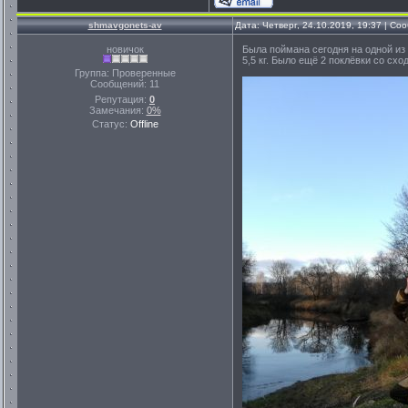
shmavgonets-av
Дата: Четверг, 24.10.2019, 19:37 | С
новичок
Была поймана сегодня на одной из 
5,5 кг. Было ещё 2 поклёвки со схо
Группа: Проверенные
Сообщений:
11
Репутация:
0
Замечания:
0%
Статус:
Offline