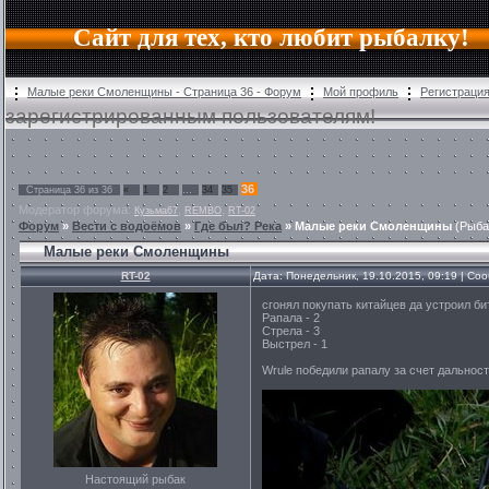
Сайт для тех, кто любит рыбалку!
Малые реки Смоленщины - Страница 36 - Форум
Мой профиль
Регистраци
зарегистрированным пользователям!
36
Страница
36
из
36
«
1
2
…
34
35
Модератор форума:
,
,
Кузьма67
REMBO
RT-02
Форум
»
Вести с водоёмов
»
Где был? Река
»
Малые реки Смоленщины
(Рыба
Малые реки Смоленщины
RT-02
Дата: Понедельник, 19.10.2015, 09:19 | С
сгонял покупать китайцев да устроил би
Рапала - 2
Стрела - 3
Выстрел - 1
Wrule победили рапалу за счет дальност
Настоящий рыбак