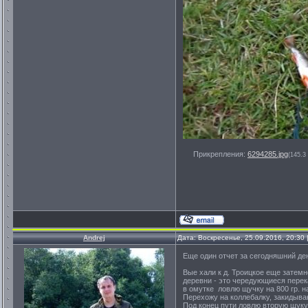
Прикрепления:
6294285.jpg
(145.3
Andrej
Дата: Воскресенье, 25.09.2016, 20:30
Еще один отчет за сегодняшний де
Вые хали к д. Троицкое еще затемно
деревни - это чередующиеся перека
в омутке ловлю щучку на 800 гр. н
Перехожу на коллебалку, закидываю
Под конец пути ловлю вторую щуку 