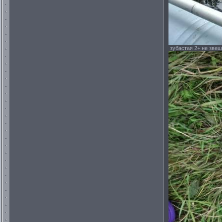
зубастая 2+ не звеш