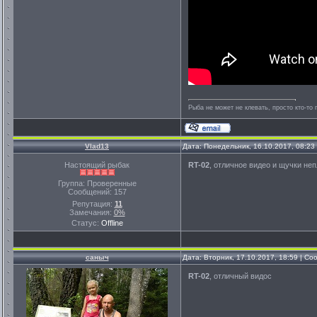
Рыба не может не клевать, просто кто-то 
Vlad13
Дата: Понедельник, 16.10.2017, 08:2
Настоящий рыбак
RT-02
, отличное видео и щучки не
Группа: Проверенные
Сообщений:
157
Репутация:
11
Замечания:
0%
Статус:
Offline
саныч
Дата: Вторник, 17.10.2017, 18:59 | С
RT-02
, отличный видос