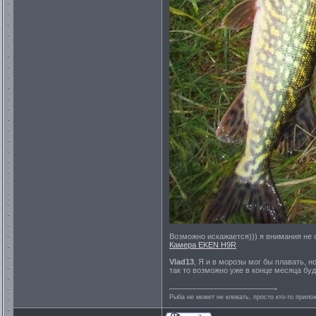
Возможно искажается))) я внимания не 
Камера EKEN H9R
Vlad13
, Я и в морозы мог бы плавать, н
так то возможно уже в конце месяца буд
Рыба не может не клевать, просто кто-то прило