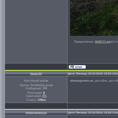
Прикрепления:
0048171.jpg
(83.9 
Hunter55
Дата: Пятница, 25.10.2019, 12:53 | С
Настоящий рыбак
shmavgonets-av
, достойно, досто
Группа: Smolfishing group
Сообщений:
396
Репутация:
8
Замечания:
0%
Статус:
Offline
shmavgonets-av
Дата: Пятница, 25.10.2019, 13:29 | С