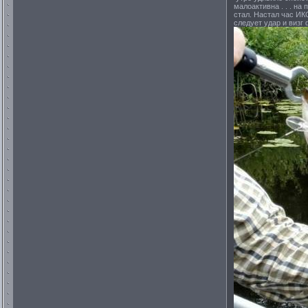
малоактивна . . . н
стал. Настал час ИК
следует удар и визг