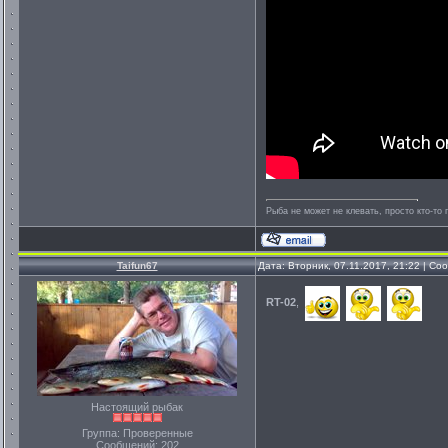
Рыба не может не клевать, просто кто-то 
Taifun67
Дата: Вторник, 07.11.2017, 21:22 | С
RT-02
,
Настоящий рыбак
Группа: Проверенные
Сообщений:
202