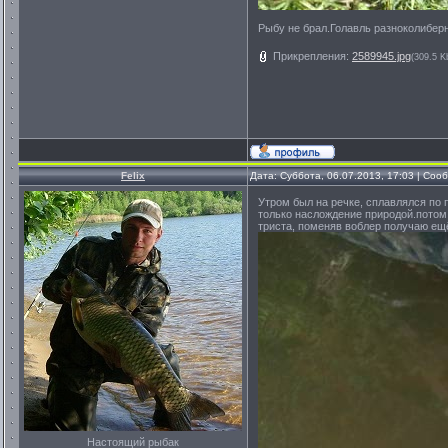
Рыбу не брал.Голавль разноколиберны
Прикрепления:
2589945.jpg
(309.5 K
Felix
Дата: Суббота, 06.07.2013, 17:03 | Со
Утром был на речке, сплавлялся по
только наслождение природой.потом 
триста, поменяв воблер получаю ещ
Настоящий рыбак