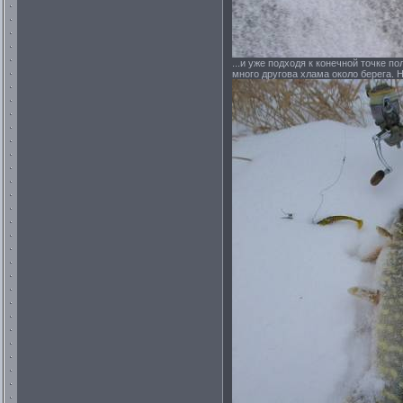
...и уже подходя к конечной точке по
много другова хлама около берега. 