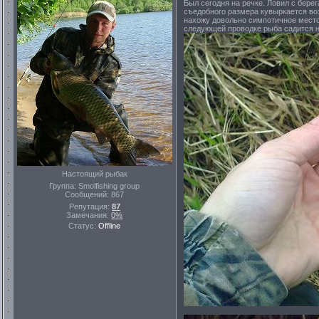
Был сегодня на речке. Ловил с бере
съедобного размера кувыркается воз
нахожу довольно симпотичное место,
следующей проводке рыба садится н
Настоящий рыбак
Группа: Smolfishing group
Сообщений:
867
Репутация:
87
Замечания:
0%
Статус:
Offline