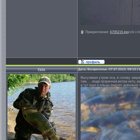
Прикрепления:
6705215.jpg
(109.3 K
Felix
Дата: Воскресенье, 07.07.2013, 09:13 
Выгуливая утром пса, в голову закра
там..... вода прзрачная,ветра нету, 
а тут ешо и ельцы радуют довольно