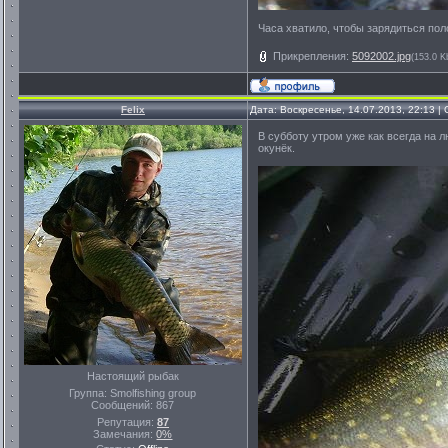
Часа хватило, чтобы зарядиться пол
Прикрепления:
5092002.jpg
(153.0 K
Felix
Дата: Воскресенье, 14.07.2013, 22:13 
В субботу утром уже как всегда на л
окунёк.
Настоящий рыбак
Группа: Smolfishing group
Сообщений:
867
Репутация:
87
Замечания:
0%