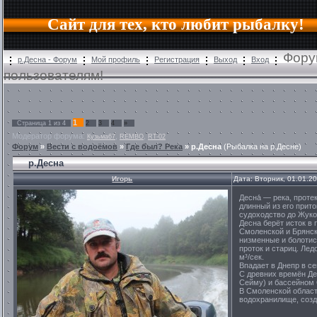
Сайт для тех, кто любит рыбалку!
Фору
р.Десна - Форум
Мой профиль
Регистрация
Выход
Вход
пользователям!
1
Страница
1
из
4
2
3
4
»
Модератор форума:
,
,
Кузьма67
REMBO
RT-02
Форум
»
Вести с водоёмов
»
Где был? Река
»
р.Десна
(Рыбалка на р.Десне)
р.Десна
Игорь
Дата: Вторник, 01.01.2
Десна́ — река, прот
длинный из его прито
судоходство до Жуко
Десна берёт исток в
Смоленской и Брянск
низменные и болотис
проток и стариц. Лед
м³/сек.
Впадает в Днепр в се
С древних времён Д
Сейму) и бассейном 
В Смоленской облас
водохранилище, созд