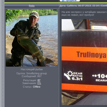
Felix
Дата: Суббота, 06.07.2013, 22:16 | Со
На али экспресс у китайцев заказал
ешо не ловил, вот пробую!
Настоящий рыбак
Группа: Smolfishing group
Сообщений:
867
Репутация:
87
Замечания:
0%
Статус:
Offline