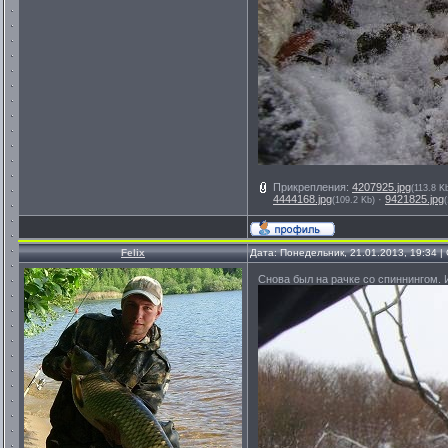
Прикрепления:
4207925.jpg
(113.8 K
4444168.jpg
·
9421825.jpg
(109.2 Kb)
Felix
Дата: Понедельник, 21.01.2013, 19:34 
Снова был на рачке со спиннингом. 