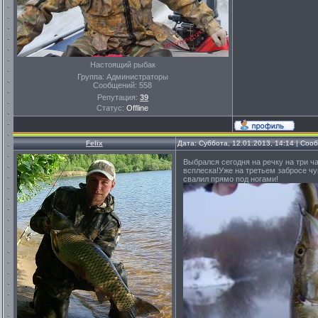
Настоящий рыбак
Группа: Администраторы
Сообщений:
558
Репутация:
39
Статус:
Offline
Felix
Дата: Суббота, 12.01.2013, 14:14 | Со
Выбрался сегодня на речку на три ч
всплеска!Уже на третьем забросе чу
свалил прямо под ногами!