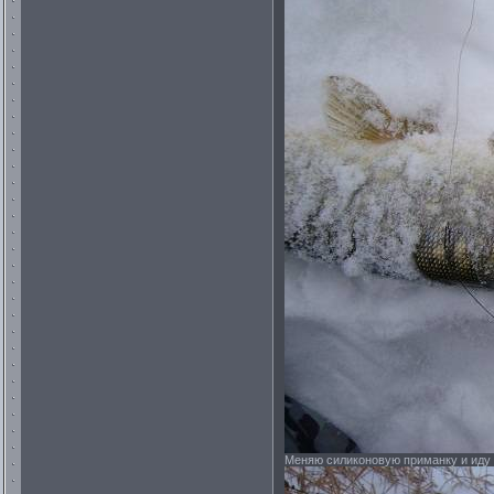
Меняю силиконовую приманку и иду д