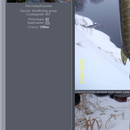
Настоящий рыбак
Группа: Smolfishing group
Сообщений:
867
Репутация:
87
Замечания:
0%
Статус:
Offline
Спустя сотню метров ещё один удар,