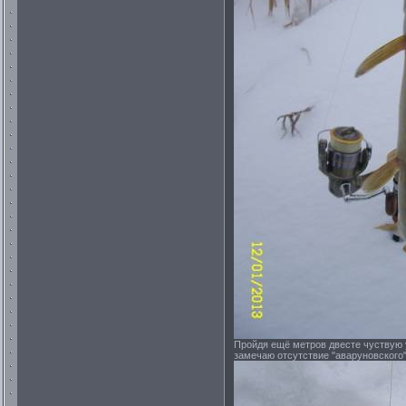
Пройдя ещё метров двесте чуствую у
замечаю отсутствие "аваруновского" 