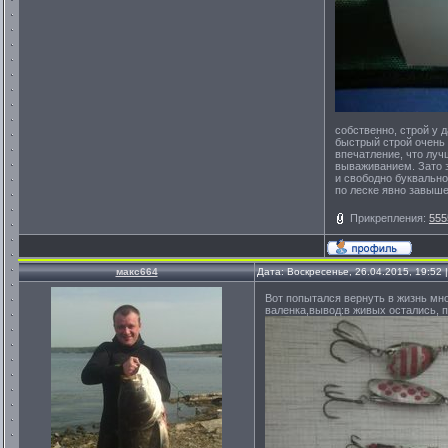
собственно, строй у 
быстрый строй очень 
впечатление, что лучш
вываживанием. Зато з
и свободно буквально
по леске явно завыше
Прикрепления:
555
макс664
Дата: Воскресенье, 26.04.2015, 19:52
Вот попытался вернуть в жизнь мн
валенка,вывод:в живых остались, п