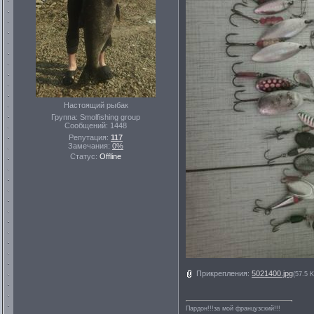
Настоящий рыбак
Группа: Smolfishing group
Сообщений:
1448
Репутация:
117
Замечания:
0%
Статус:
Offline
Прикрепления:
5021400.jpg
(57.5 K
Пардон!!!за мой французский!!!