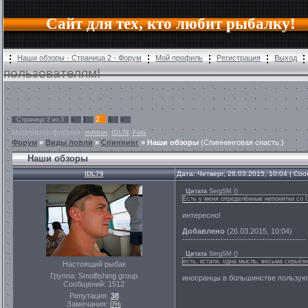
Сайт для тех, кто любит рыбалку!
Наши обзоры - Страница 2 - Форум
Мой профиль
Регистрация
Выход
пользователям!
2
Страница
2
из
3
«
1
3
»
Модератор форума:
,
,
ntdimon
IDL79
Felix
Форум
»
Виды ловли
»
Спиннинг
»
Наши обзоры
(Спиннинговая снасть.)
Наши обзоры
IDL79
Дата: Четверг, 26.03.2015, 10:04 | С
Цитата
SergSM
(
)
Есть у меня определённые непонятки со 
интересно!
Добавлено
(26.03.2015, 10:04)
---------------------------------------------
Цитата
SergSM
(
)
есть, кстати, одна мысль, весьма серьёз
Настоящий рыбак
Группа: Smolfishing group
иносранцы в большинстве пользуют
Сообщений:
1512
Репутация:
38
Замечания:
0%