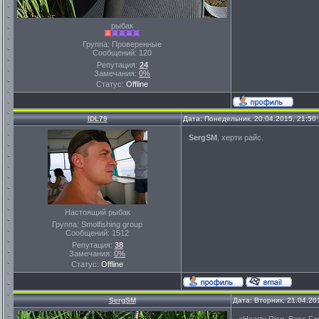
рыбак
Группа: Проверенные
Сообщений:
120
Репутация:
24
Замечания:
0%
Статус:
Offline
IDL79
Дата: Понедельник, 20.04.2015, 21:50
SergSM
, херти райс.
Настоящий рыбак
Группа: Smolfishing group
Сообщений:
1512
Репутация:
38
Замечания:
0%
Статус:
Offline
SergSM
Дата: Вторник, 21.04.20