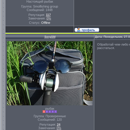
Настоящий рыбак
Группа: Smolfishing group
Сообщений:
1448
Репутация:
117
Замечания:
0%
Статус:
Offline
SergSM
Дата: Понедельник, 27.
Обработай чем-либо к
расстаться.
рыбак
Группа: Проверенные
Сообщений:
120
Репутация:
24
Замечания:
0%