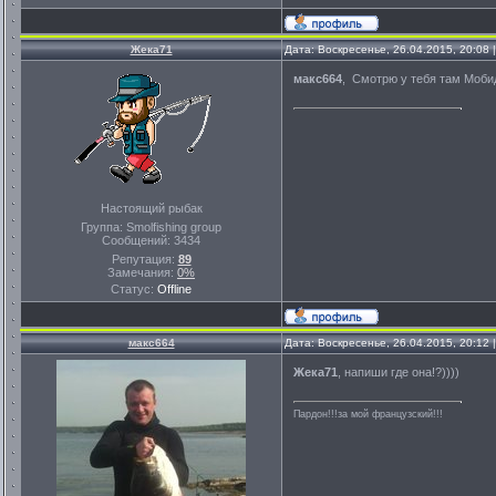
Жека71
Дата: Воскресенье, 26.04.2015, 20:08
макс664
, Смотрю у тебя там Мобид
Настоящий рыбак
Группа: Smolfishing group
Сообщений:
3434
Репутация:
89
Замечания:
0%
Статус:
Offline
макс664
Дата: Воскресенье, 26.04.2015, 20:12
Жека71
, напиши где она!?))))
Пардон!!!за мой французский!!!