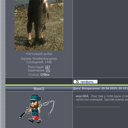
Настоящий рыбак
Группа: Smolfishing group
Сообщений:
1448
Репутация:
117
Замечания:
0%
Статус:
Offline
Жека71
Дата: Воскресенье, 26.04.2015, 20:15
макс664
, Она там у тебя одна отл
лепестки померяй. Третий номер м