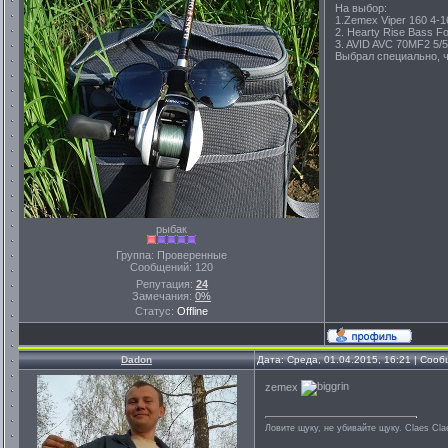
На выбор:
1.Zemex Viper 160 4-16
2. Hearty Rise Bass F
3. AVID AVC 70MF2 5/5
Выбрал специально, ч
рыбак
Группа: Проверенные
Сообщений:
120
Репутация:
24
Замечания:
0%
Статус:
Offline
Dadon
Дата: Среда, 01.04.2015, 16:21 | Соо
zemex
Ловите щуку, не убивайте щуку. Сlaes Сl