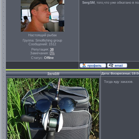
SergSM
, того,что уже обкатано в 
Настоящий рыбак
Группа: Smolfishing group
Сообщений:
1512
Репутация:
38
Замечания:
0%
Статус:
Offline
SergSM
Дата: Воскресенье, 19.0
Тогда жду заказов.