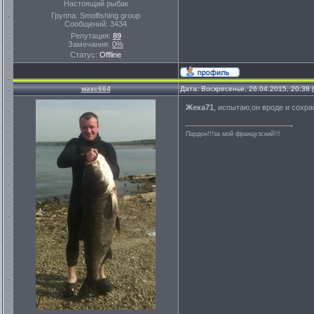
Настоящий рыбак
Группа: Smolfishing group
Сообщений:
3434
Репутация:
89
Замечания:
0%
Статус:
Offline
макс664
Дата: Воскресенье, 26.04.2015, 20:38
Жека71
, испытаю,он вроде и сохра
Пардон!!!за мой французский!!!