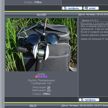
Статус:
Offline
SergSM
Дата: Четверг, 26.03.20
Цитата
IDL79
(
)
иносранцы в большинстве
Ага, в нашей прессе т
прекрасно. Сам не по
Если я голавля на ве
значит джигать немог
никак не меньше 6 ты
рыбак
Группа: Проверенные
Сообщений:
120
Репутация:
24
Замечания:
0%
Статус:
Offline
IDL79
Дата: Четверг, 26.03.2015, 16:37 | С