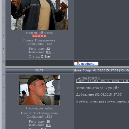
Настоящий рыбак
Группа: Проверенные
Сообщений:
1618
Репутация:
22
Замечания:
0%
Статус:
Offline
IDL79
Дата: Среда, 01.04.2015, 17:08 | Соо
Цитата
SergSM
(
)
Hearty Rise Bass Force ВС- B702L 7-17oz
этоне опечатка,до 17 унций?
Добавлено
(01.04.2015, 17:08)
---------------------------------------------
и райса,только раз в руках держал,
Настоящий рыбак
Группа: Smolfishing group
Сообщений:
1512
Репутация:
38
Замечания:
0%