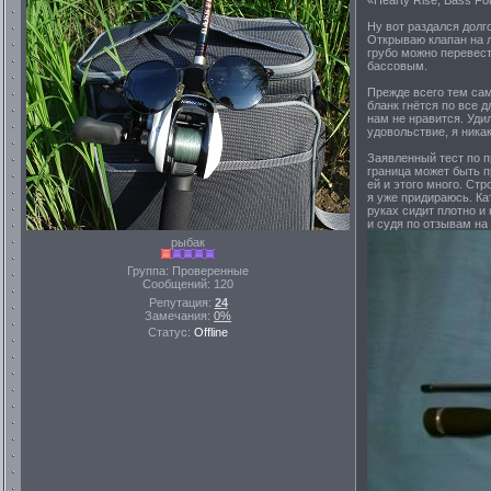
«Hearty Rise, Bass Fo
Ну вот раздался долг
Открываю клапан на л
грубо можно перевест
бассовым.
Прежде всего тем сам
бланк гнётся по все д
нам не нравится. Уди
удовольствие, я никак
Заявленный тест по п
граница может быть пр
ей и этого много. Стр
я уже придираюсь. Ка
руках сидит плотно и
и судя по отзывам на
рыбак
Группа: Проверенные
Сообщений:
120
Репутация:
24
Замечания:
0%
Статус:
Offline