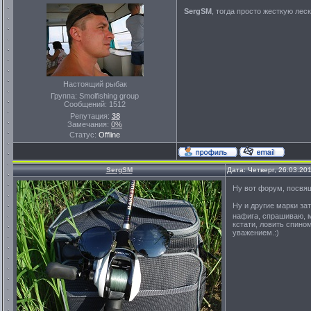
SergSM
, тогда просто жесткую лес
Настоящий рыбак
Группа: Smolfishing group
Сообщений:
1512
Репутация:
38
Замечания:
0%
Статус:
Offline
SergSM
Дата: Четверг, 26.03.20
Ну вот форум, посв
Ну и другие марки за
нафига, спрашиваю, м
кстати, ловить спино
уважением.:)