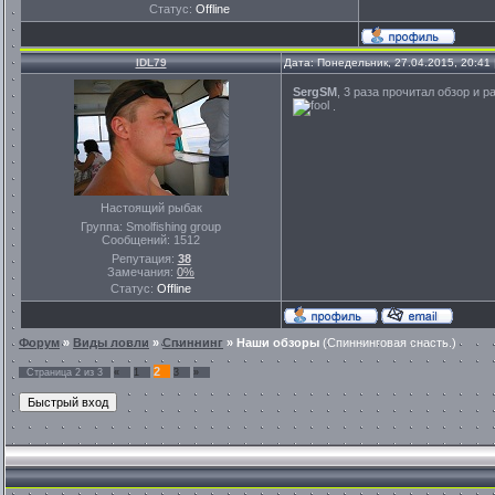
Статус:
Offline
IDL79
Дата: Понедельник, 27.04.2015, 20:41
SergSM
, 3 раза прочитал обзор и 
.
Настоящий рыбак
Группа: Smolfishing group
Сообщений:
1512
Репутация:
38
Замечания:
0%
Статус:
Offline
Форум
»
Виды ловли
»
Спиннинг
»
Наши обзоры
(Спиннинговая снасть.)
2
Страница
2
из
3
«
1
3
»