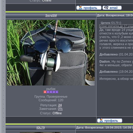
Статус:
Offline
SergSM
Дата: Воскресенье, 19.0
Цитата
IDL79
(
)
этоне опечатка,до 17 унц
Да, там вроде 14 унц
отнести к колубым кум
учесть, что 0 ,2 моно
речке просто восхтите
голавля, жереха и пр
у этого спиннинга не
Добавлено
(01.04.20
----------------------------
Dadon
, Ну по Zemex 
4кг и меньше, обрати
Добавлено
(19.04.20
----------------------------
Интересно, а обзор ч
рыбак
Группа: Проверенные
Сообщений:
120
Репутация:
24
Замечания:
0%
Статус:
Offline
IDL79
Дата: Воскресенье, 19.04.2015, 14:39