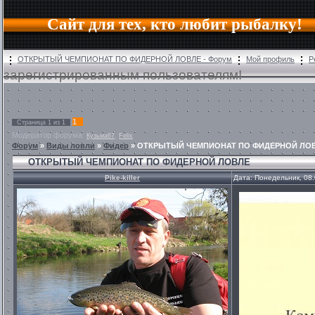
Сайт для тех, кто любит рыбалку!
ОТКРЫТЫЙ ЧЕМПИОНАТ ПО ФИДЕРНОЙ ЛОВЛЕ - Форум
Мой профиль
Р
зарегистрированным пользователям!
1
Страница
1
из
1
Модератор форума:
,
Кузьма67
Felix
Форум
»
Виды ловли
»
Фидер
»
ОТКРЫТЫЙ ЧЕМПИОНАТ ПО ФИДЕРНОЙ ЛО
ОТКРЫТЫЙ ЧЕМПИОНАТ ПО ФИДЕРНОЙ ЛОВЛЕ
Pike-killer
Дата: Понедельник, 08