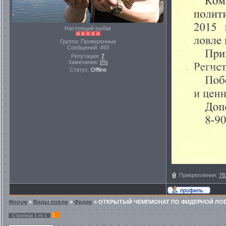
Настоящий рыбак
Группа: Проверенные
Сообщений:
493
Репутация:
7
Замечания:
0%
Статус:
Offline
Прикрепления:
78
Форум
»
Виды ловли
»
Фидер
»
ОТКРЫТЫЙ ЧЕМПИОНАТ ПО ФИДЕРНОЙ ЛО
1
Страница
1
из
1