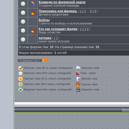
Команда по фидерной ловле
Создание клубной команды.
Прикормка для фидера.
[
1
2
3
…
6
7
8
]
Делимся рецептами.
Бойлы
Советы по выбору и использованию
Кто как оснащает фидер
[
1
2
3
4
]
Виды оснастки
катушка
[
1
2
]
какая нужна катушка
В этом форуме тем:
10
. На странице показано тем:
10
.
Форум просматривают:
1
гостей
1
Страница
1
из
1
Обычная тема (Есть новые сообщения)
Обычная тема
Обычная тема (Нет новых сообщений)
Тема - опрос
Горячая тема (Есть новые сообщения)
Важная тема
Горячая тема (Нет новых сообщений)
Горячая тема
Закрытая тема
Закрытая тема (Нет новых сообщений)
Бесп