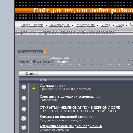
Сайт для тех, кто любит рыбал
Ф
Фидер - Форум
Мой профиль
Регистрация
Выход
Вход
зарегистрированным пользователям!
1
Страница
1
из
1
Модератор форума:
,
Кузьма67
Felix
Форум
»
Виды ловли
»
Фидер
Фидер
Тема
Удилища
[
1
2
3
4
]
Проверенные на опыте, советуем.
Кормушки в домашних условиях
[
1
2
]
Самоделки
ОТКРЫТЫЙ ЧЕМПИОНАТ ПО ФИДЕРНОЙ ЛОВЛЕ
ОТКРЫТЫЙ ЧЕМПИОНАТ ПО ФИДЕРНОЙ ЛОВЛЕ
Команда по фидерной ловле
[
1
2
]
Создание клубной команды.
Открытие сезона "жидкой воды" 2015
фидерная рыбалка