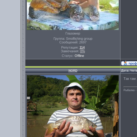
Глазомер
Группа: Smolfishing group
Сообщений:
2697
Репутация:
114
Замечания:
0%
Статус:
Offline
NORD
Дата: Четв
Так там
Рыбалка -