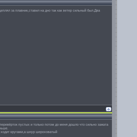
цеплял за плавник,ставил на дно так как ветер сильный был.Два
 перевёрток пустых и только потом до меня дошло что сильно зажата
ньше.
- ходит кругами,а шнур шероховатый