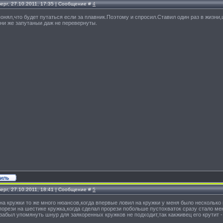
ерг, 27.10.2011, 17:35 | Сообщение #
4
понял,что будет путаться если за плавник.Поэтому и спросил.Ставил один раз в жизни,
они же запутаныи даж не перевернуты.
ерг, 27.10.2011, 18:41 | Сообщение #
5
на кружки то же много нюансов,когда впервые ловил на кружки у меня было несколько
 порези на шестике кружка,когда сделал прорези побольше пустохваток сразу стало ме
забыл упомянуть шнур для заякоренных кружков не подходит,так какживец его крутит 