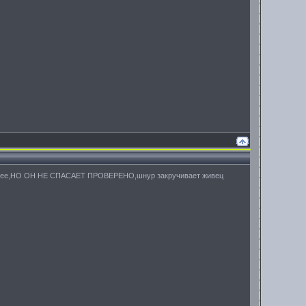
ательнее,НО ОН НЕ СПАСАЕТ ПРОВЕРЕНО,шнур закручивает живец