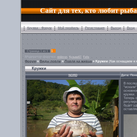
Сайт для тех, кто любит рыб
Кружки - Форум
Мой профиль
Регистрация
Выход
Вход
1
Страница
1
из
1
Модератор форума:
,
,
ntdimon
Кузьма67
Felix
Форум
»
Виды ловли
»
Ловля на живца
»
Кружки
(Как оснащаем и 
Кружки
NORD
Дата: Пон
В после
"искали
основном
кружки.
Теперь 
регулир
будет у
оставля