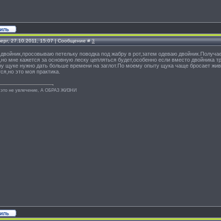
ерг, 27.10.2011, 15:07 | Сообщение #
3
двойник,просовываю петельку поводка под жабру в рот,затем одеваю двойник.Получае
у,но мне кажется за основную леску цепляться будет,особенно если вместо двойника т
ру щуке нужно дать больше времени на заглот.По моему опыту щука чаще бросает жив
ся,но это моя практика.
 это не увлечение, А ОБРАЗ ЖИЗНИ