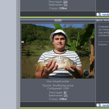
Репутация:
114
Замечания:
0%
Статус:
Offline
NORD
Дата: Четв
Снимаю 
за спин
под жаб
согласят
Рыбалка -
Настоящий рыбак
Группа: Smolfishing group
Сообщений:
1264
Репутация:
87
Замечания:
0%
Статус:
Offline