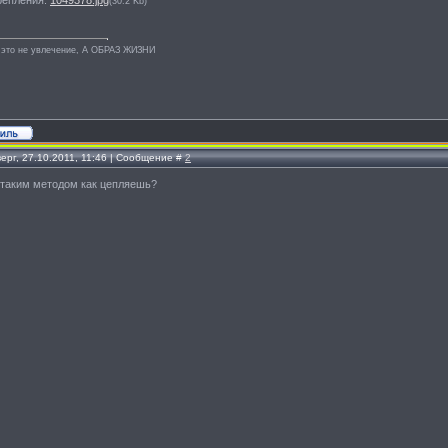
репления:
1049378.jpg
(30.2 Kb)
 это не увлечение, А ОБРАЗ ЖИЗНИ
ерг, 27.10.2011, 11:46 | Сообщение #
2
 таким методом как цепляешь?