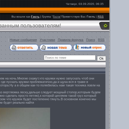
Четверг, 03.09.2020, 06:35
Вы вошли как
Гость
|
Группа
"
Гости
"
Приветствую Вас
Гость
|
RSS
ованным пользователям!
[
Новые сообщения
·
Участники
·
Правила форума
·
Поиск
·
RSS
]
м на ночь.Многие скажут,что кружки нужно запускать чтоб они
где пускать кружки проблематично,да и щука вся в траве в
мотора.Ну а в общем как-то полюбилась нам такая техника ловли на
шко вертлюжка леску,дальше следует мощный стопор,которым будем
но сделать просто петлю),к которой цепляем такой груз который
азом что кружок будет постепенно тянуть.В основном конечно мы
ом будет реально найти