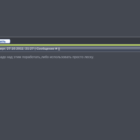
ерг, 27.10.2011, 21:27 | Сообщение #
8
адо над этим поработать,либо использовать просто леску.