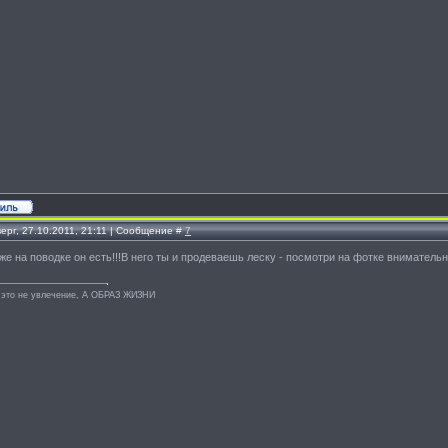
ерг, 27.10.2011, 21:11 | Сообщение #
7
 же на поводке он есть!!!В него ты и продеваешь леску - посмотри на фотке вним
 это не увлечение, А ОБРАЗ ЖИЗНИ