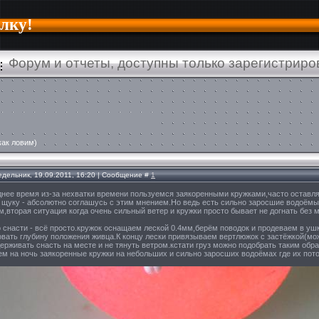
алку!
Форум и отчеты, доступны только зарегистрир
как ловим)
едельник, 19.09.2011, 16:20 | Сообщение #
1
днее время из-за нехватки времени пользуемся заякоренными кружками,часто оставляе
" щуку - абсолютно соглашусь с этим мнением.Но ведь есть сильно заросшие водоёмы 
,вторая ситуация когда очень сильный ветер и кружки просто бывает не догнать без 
о снасти - всё просто.кружок оснащаем леской 0.4мм,берём поводок и продеваем в у
овать глубину положения живца.К концу лески привязываем вертлюжок с застёжкой(мож
держивать снасть на месте и не тянуть ветром.кстати груз можно подобрать таким обр
ем на ночь заякоренные кружки на небольших и сильно заросших водоёмах где их пот