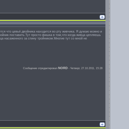
тся что цевьё двойника находится во рту живчика. Я думаю можно и
ройник поставить.Тут просто фишка в том,что когда живца цепляешь
ца насаженного за спину тройником.Многие тут со мной не
NORD
Сообщение отредактировал
-
Четверг, 27.10.2011, 15:28