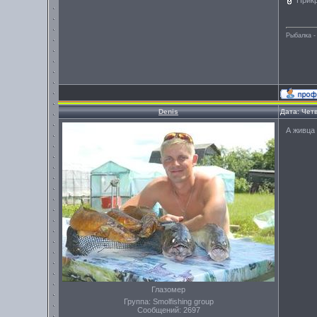
Прик
Рыбалка -
Denis
Дата: Четв
А живца
Глазомер
Группа: Smolfishing group
Сообщений:
2697