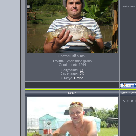
Рыбалка -
Настоящий рыбак
Группа: Smolfishing group
Сообщений:
1264
Репутация:
87
Замечания:
0%
Статус:
Offline
Denis
Дата: Четв
А если 