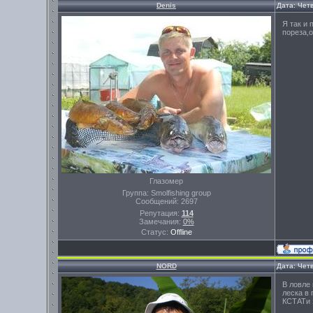
Denis
Дата: Четв
Я так и 
пореза,
Глазомер
Группа: Smolfishing group
Сообщений:
2697
Репутация:
114
Замечания:
0%
Статус:
Offline
NORD
Дата: Четв
В ловле 
леска в
КСТАТи 