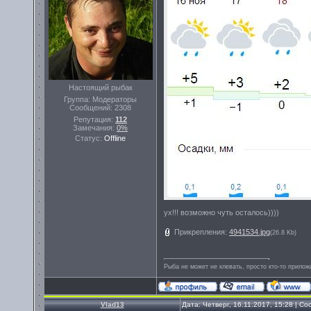
Настоящий рыбак
Группа: Модераторы
Сообщений:
2308
Репутация:
112
Замечания:
0%
Статус:
Offline
ух!!! возможно чуть осталось))))
Прикрепления:
4941534.jpg
(26.8 Kb)
Рыба не может не клевать, просто кто-то прилож
Vlad13
Дата: Четверг, 16.11.2017, 15:28 | 