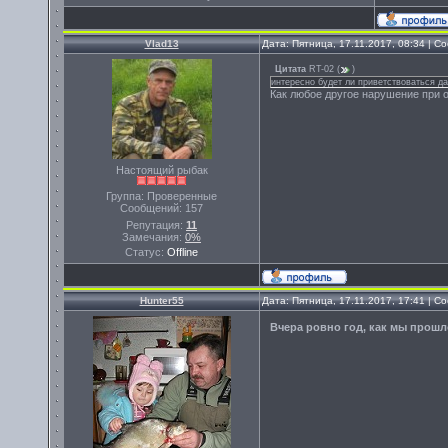
Vlad13
Дата: Пятница, 17.11.2017, 08:34 | 
Цитата
RT-02
(
)
интересно будет ли приветствоваться да
Как любое другое нарушение при о
Настоящий рыбак
Группа: Проверенные
Сообщений:
157
Репутация:
11
Замечания:
0%
Статус:
Offline
Hunter55
Дата: Пятница, 17.11.2017, 17:41 | 
Вчера ровно год, как мы прошл