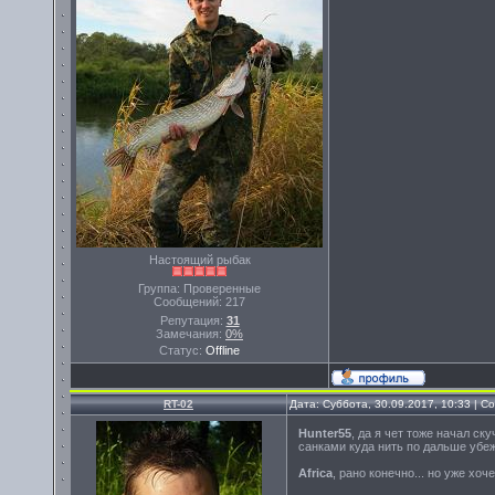
Настоящий рыбак
Группа: Проверенные
Сообщений:
217
Репутация:
31
Замечания:
0%
Статус:
Offline
RT-02
Дата: Суббота, 30.09.2017, 10:33 | 
Hunter55
, да я чет тоже начал ску
санками куда нить по дальше убеж
Africa
, рано конечно... но уже хоч