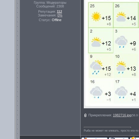
Группа: Модераторы
Сообщений:
2308
Репутация:
112
Замечания:
0%
Статус:
Offline
Прикрепления:
1982716.jpg
(56.9
Рыба не может не клевать, просто кто-то