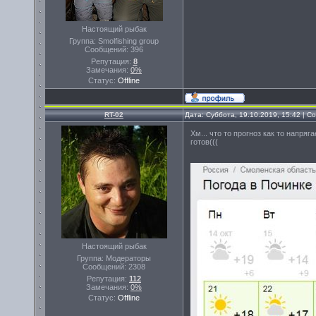
Настоящий рыбак
Группа: Smolfishing group
Сообщений:
396
Репутация:
8
Замечания:
0%
Статус:
Offline
RT-02
Дата: Суббота, 19.10.2019, 15:42 | 
Хм... что то прогноз как то напряг
готов(((
Настоящий рыбак
Группа: Модераторы
Сообщений:
2308
Репутация:
112
Замечания:
0%
Статус:
Offline