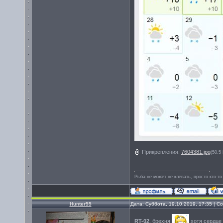
Прикрепления:
7604381.jpg
(50.5
Рыба не может не клевать, просто кто-то
Hunter55
Дата: Суббота, 19.10.2019, 17:35 | 
RT-02
, брехня
хотя сердце