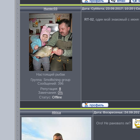
Hunter55
Дата: Суббота, 23.09.2017, 10:20 | 
RT-02
, один мой знакомый с июня
Настоящий рыбак
Группа: Smolfishing group
Сообщений:
396
Репутация:
8
Замечания:
0%
Статус:
Offline
Africa
Дата: Воскресенье, 24.09.201
Ого! Не рановато ли?