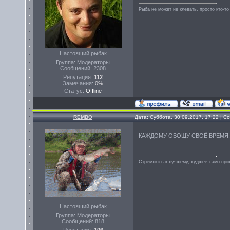
Рыба не может не клевать, просто кто-то
Настоящий рыбак
Группа: Модераторы
Сообщений:
2308
Репутация:
112
Замечания:
0%
Статус:
Offline
REMBO
Дата: Суббота, 30.09.2017, 17:22 | 
КАЖДОМУ ОВОЩУ СВОЁ ВРЕМЯ..
Стремлюсь к лучшему, худшее само прих
Настоящий рыбак
Группа: Модераторы
Сообщений:
818