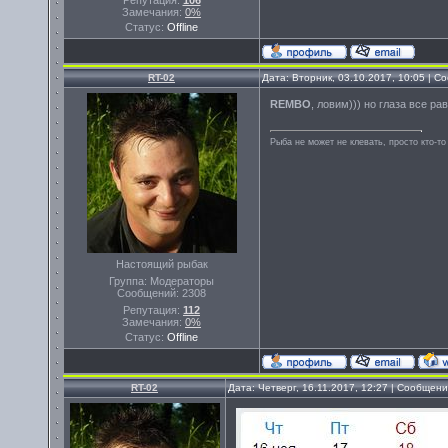
Репутация:
106
Замечания:
0%
Статус:
Offline
RT-02
Дата: Вторник, 03.10.2017, 10:05 | 
REMBO
, ловим))) но глаза все р
Рыба не может не клевать, просто кто-то
Настоящий рыбак
Группа: Модераторы
Сообщений:
2308
Репутация:
112
Замечания:
0%
Статус:
Offline
RT-02
Дата: Четверг, 16.11.2017, 12:27 | Сообщен