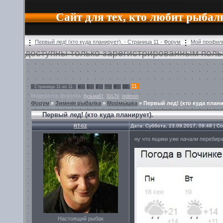
Сайт для тех, кто любит рыбал
Первый лед! (кто куда планирует). - Страница 11 - Форум
Мой профил
доступны только зарегистрированным поль
11
Страница
11
из
11
«
1
2
…
9
10
Модератор форума:
,
,
Кузьма67
IDL79
ntdimon
Форум
»
Зимняя рыбалка
»
Мормышка
»
Первый лед! (кто куда плани
Первый лед! (кто куда планирует).
RT-02
Дата: Суббота, 23.09.2017, 09:48 | 
ну что ящики уже начали перебир
Настоящий рыбак