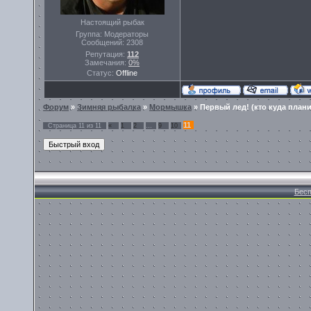
Настоящий рыбак
Группа: Модераторы
Сообщений:
2308
Репутация:
112
Замечания:
0%
Статус:
Offline
Форум
»
Зимняя рыбалка
»
Мормышка
»
Первый лед! (кто куда плани
11
Страница
11
из
11
«
1
2
…
9
10
Бесп