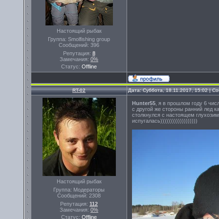
Настоящий рыбак
Группа: Smolfishing group
Сообщений:
396
Репутация:
8
Замечания:
0%
Статус:
Offline
RT-02
Дата: Суббота, 18.11.2017, 15:02 | 
Hunter55
, я в прошлом году 6 чис
с другой же стороны ранний лед к
столкнулся с настоящем глухозимье
испугалась)))))))))))))))))))
Настоящий рыбак
Группа: Модераторы
Сообщений:
2308
Репутация:
112
Замечания:
0%
Статус:
Offline