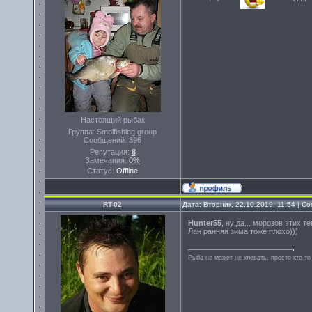
Настоящий рыбак
Группа: Smolfishing group
Сообщений:
396
Репутация:
8
Замечания:
0%
Статус:
Offline
RT-02
Дата: Вторник, 22.10.2019, 11:54 | 
Hunter55
, ну да... морозов этих те
Лан ранняя зима тоже плохо)))
Рыба не может не клевать, просто кто-то