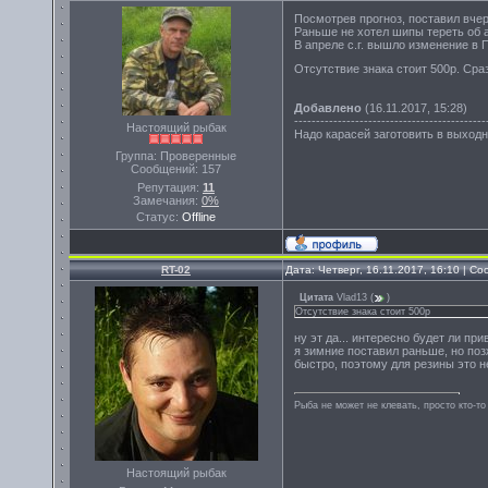
Посмотрев прогноз, поставил вчер
Раньше не хотел шипы тереть об 
В апреле с.г. вышло изменение в 
Отсутствие знака стоит 500р. Сра
Добавлено
(16.11.2017, 15:28)
--------------------------------------------
Настоящий рыбак
Надо карасей заготовить в выходн
Группа: Проверенные
Сообщений:
157
Репутация:
11
Замечания:
0%
Статус:
Offline
RT-02
Дата: Четверг, 16.11.2017, 16:10 | 
Цитата
Vlad13
(
)
Отсутствие знака стоит 500р
ну эт да... интересно будет ли пр
я зимние поставил раньше, но поз
быстро, поэтому для резины это не
Рыба не может не клевать, просто кто-то
Настоящий рыбак