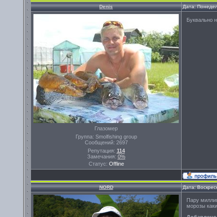
Denis
Дата: Понедел
Буквально н
Глазомер
Группа: Smolfishing group
Сообщений:
2697
Репутация:
114
Замечания:
0%
Статус:
Offline
NORD
Дата: Воскрес
Пару миллим
морозы каки
Добавлено