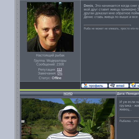
Denis
, Это начинается когда снег
мой друг ставит живца примерно 3
друган доказал мне обратное пойма
Денис ставь живца по выше и все 
Рыба не может не клевать, просто кто-то
Настоящий рыбак
Группа: Модераторы
Сообщений:
2308
Репутация:
112
Замечания:
0%
Статус:
Offline
NORD
Дата: Понедел
И уж если н
грузика - ж
живец...
Рыбалка - эт