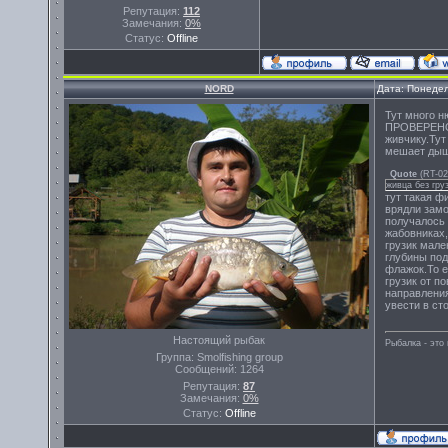
Репутация:
112
Замечания:
0%
Статус:
Offline
NORD
Дата: Понедел
Тут много н
ПРОВЕРЕНО,а
живчику.Тут
мешает дыша
Quote
(
RT-02
живца без гру
тут такая ф
врядли замо
получалось 
жабовниках,
грузик мал
глубины под
флажок.То е
грузик от п
направления
увести в ст
Настоящий рыбак
Рыбалка - эт
Группа: Smolfishing group
Сообщений:
1264
Репутация:
87
Замечания:
0%
Статус:
Offline