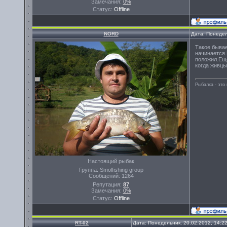
Замечания:
0%
Статус:
Offline
NORD
Дата: Понедел
Такое бывае
начинается.
положил.Ещё
когда живцы
Рыбалка - эт
Настоящий рыбак
Группа: Smolfishing group
Сообщений:
1264
Репутация:
87
Замечания:
0%
Статус:
Offline
RT-02
Дата: Понедельник, 20.02.2012, 14:2