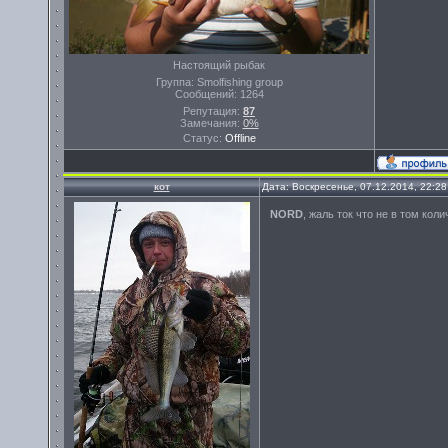
Настоящий рыбак
Группа: Smolfishing group
Сообщений:
1264
Репутация:
87
Замечания:
0%
Статус:
Offline
кот
Дата: Воскресенье, 07.12.2014, 22:2
NORD
, жаль ток что не в том ко