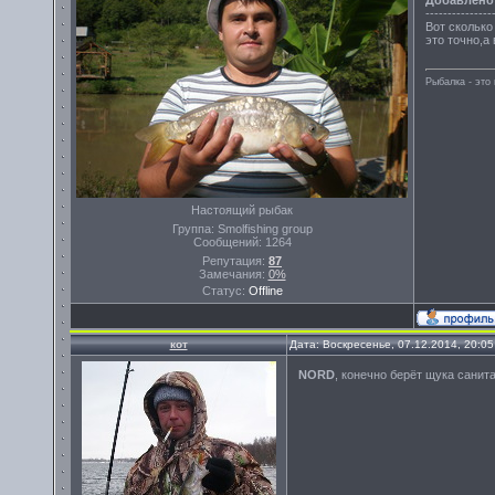
---------------
Вот сколько
это точно,а
Рыбалка - эт
Настоящий рыбак
Группа: Smolfishing group
Сообщений:
1264
Репутация:
87
Замечания:
0%
Статус:
Offline
кот
Дата: Воскресенье, 07.12.2014, 20:0
NORD
, конечно берёт щука санит