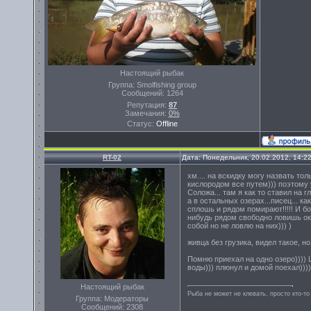
Настоящий рыбак
Группа: Smolfishing group
Сообщений:
1264
Репутация:
87
Замечания:
0%
Статус:
Offline
RT-02
Дата: Понедельник, 20.02.2012, 14:2
хм.... на вскидку могу назвать то
кислородом все путем))) поэтому у
Соложа... там я как то ставил на 
а в остальных озерах...писец... как
сплошь и рядом помирают!!!!! И б
нибудь рядом свободно ловишь оку
собой но не ловлю на них))) )
живца без грузика, видел такое, н
Помню приехал на одно озеро)))) Щ
воды))) плюнул и домой поехал)))))
Настоящий рыбак
Рыба не может не клевать, просто кто-то
Группа: Модераторы
Сообщений:
2308