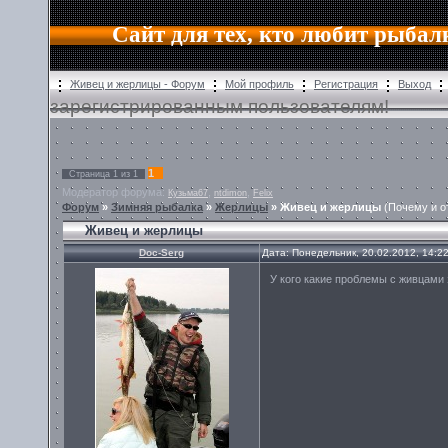
Сайт для тех, кто любит рыбал
Живец и жерлицы - Форум
Мой профиль
Регистрация
Выход
зарегистрированным пользователям!
1
Страница
1
из
1
Модератор форума:
,
,
Кузьма67
ntdimon
Felix
Форум
»
Зимняя рыбалка
»
Жерлицы
»
Живец и жерлицы
(Почему и о
Живец и жерлицы
Doc-Serg
Дата: Понедельник, 20.02.2012, 14:2
У кого какие проблемы с живцами