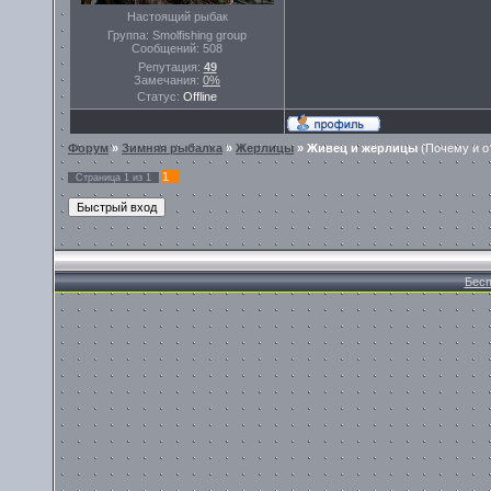
Настоящий рыбак
Группа: Smolfishing group
Сообщений:
508
Репутация:
49
Замечания:
0%
Статус:
Offline
Форум
»
Зимняя рыбалка
»
Жерлицы
»
Живец и жерлицы
(Почему и о
1
Страница
1
из
1
Бесп