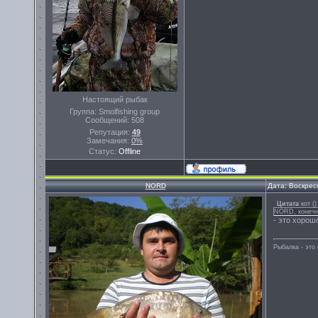
Настоящий рыбак
Группа: Smolfishing group
Сообщений:
508
Репутация:
49
Замечания:
0%
Статус:
Offline
NORD
Дата: Воскрес
Цитата
кот
(
)
NORD, конечно
- это хорош
Рыбалка - эт