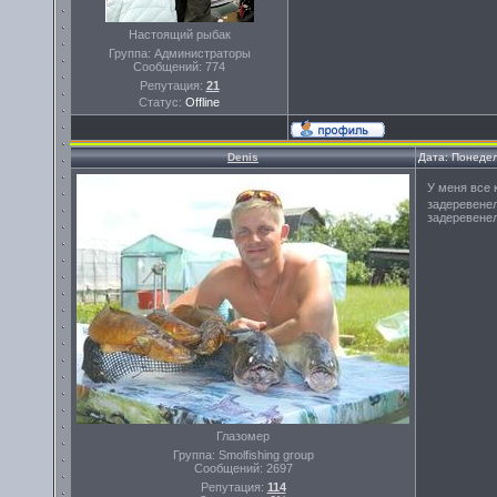
Настоящий рыбак
Группа: Администраторы
Сообщений:
774
Репутация:
21
Статус:
Offline
Denis
Дата: Понедел
У меня все 
задеревенел
задеревене
Глазомер
Группа: Smolfishing group
Сообщений:
2697
Репутация:
114