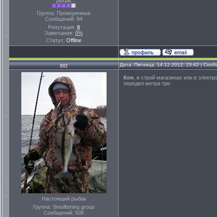
рыбак
Группа: Проверенные
Сообщений:
94
Репутация:
8
Замечания:
0%
Статус:
Offline
кот
Дата: Пятница, 14.12.2012, 23:42 | Соо
Кон
, в строй магазинах или в электр
передел метра три
Настоящий рыбак
Группа: Smolfishing group
Сообщений:
508