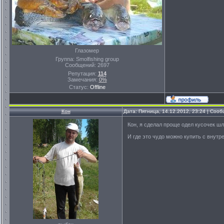
Глазомер
Группа: Smolfishing group
Сообщений:
2697
Репутация:
114
Замечания:
0%
Статус:
Offline
Кон
Дата: Пятница, 14.12.2012, 23:24 | Соо
Кон, я сделал проще одел кусочек ш
И где это чудо можно купить с внут