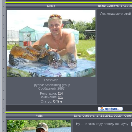
Denis
Дата: Суббота, 17.12.2
Лех,когда меня этой
Глазомер
Группа: Smolfishing group
Сообщений:
2697
Репутация:
114
Замечания:
0%
Статус:
Offline
Felix
Дата: Суббота, 17.12.2011, 20:20 | Со
Ну .....в этом году походу не научу!!