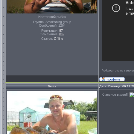
Настоящий рыбак
Группа: Smolfishing group
Сообщений:
1264
Репутация:
87
Замечания:
0%
Статус:
Offline
Рыбалка - это не увлеч
Denis
Дата: Пятница, 09.12.2
Классное видео!!!