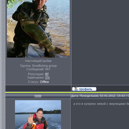
Настоящий рыбак
Группа: Smolfishing group
Сообщений:
867
Репутация:
87
Замечания:
0%
Статус:
Offline
IVAN
Дата: Понедельник, 02.01.2012, 15:42 
а кто в куприно зимой с жерлицами б