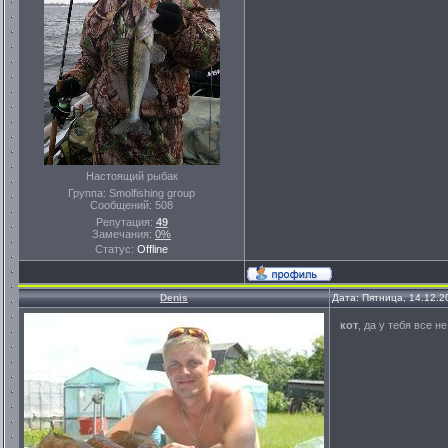
Настоящий рыбак
Группа: Smolfishing group
Сообщений:
508
Репутация:
49
Замечания:
0%
Статус:
Offline
Denis
Дата: Пятница, 14.12.2
кот
, да у тебя все н