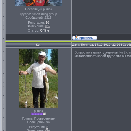
Настоящий рыбак
Группа: Smolfishing group
Сообщений:
2315
Репутация:
50
Замечания:
0%
Статус:
Offline
Кон
Дата: Пятница, 14.12.2012, 22:56 | Соо
Вопрос по варианту жерлицы № 2 с пе
металлопластиковой трубе что бы мо
рыбак
Группа: Проверенные
Сообщений:
94
Репутация:
8
Замечания:
0%