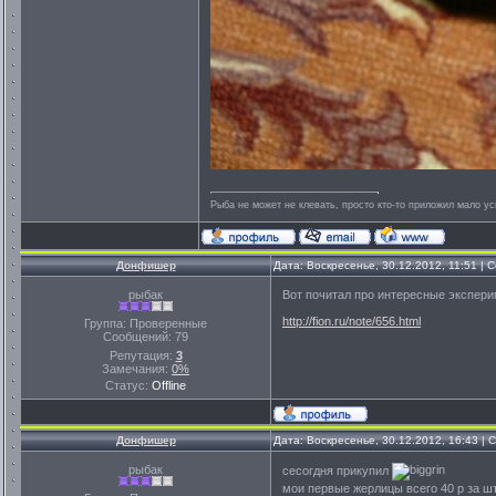
Рыба не может не клевать, просто кто-то приложил мало ус
Донфишер
Дата: Воскресенье, 30.12.2012, 11:51 |
рыбак
Вот почитал про интересные экспер
http://fion.ru/note/656.html
Группа: Проверенные
Сообщений:
79
Репутация:
3
Замечания:
0%
Статус:
Offline
Донфишер
Дата: Воскресенье, 30.12.2012, 16:43 |
рыбак
сесогдня прикупил
мои первые жерлицы всего 40 р за ш