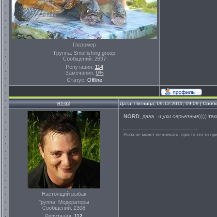
Глазомер
Группа: Smolfishing group
Сообщений:
2697
Репутация:
114
Замечания:
0%
Статус:
Offline
RT-02
Дата: Пятница, 09.12.2011, 19:09 | Соо
NORD
, дааа...щуки серьезные)))) та
Рыба не может не клевать, просто кто-то пр
Настоящий рыбак
Группа: Модераторы
Сообщений:
2308
Репутация:
112