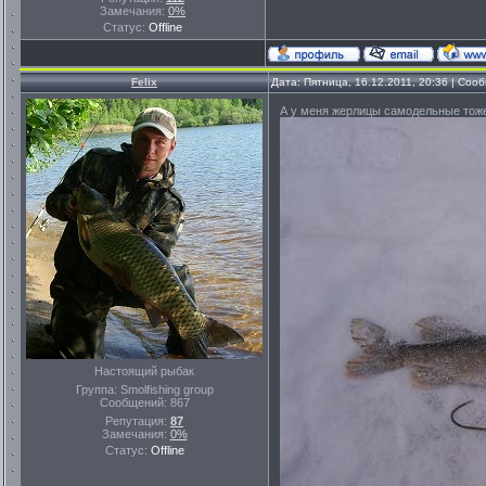
Замечания:
0%
Статус:
Offline
Felix
Дата: Пятница, 16.12.2011, 20:36 | Со
А у меня жерлицы самодельные тоже,
Настоящий рыбак
Группа: Smolfishing group
Сообщений:
867
Репутация:
87
Замечания:
0%
Статус:
Offline