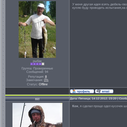
У меня другая идея взять дюбель-гво
куплю буду проводить испытания,на 
рыбак
Группа: Проверенные
Сообщений:
94
Репутация:
8
Замечания:
0%
Статус:
Offline
кот
Дата: Пятница, 14.12.2012, 23:20 | Соо
Кон
, я сделал проще одел кусочек 