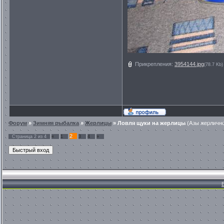
Прикрепления:
3954144.jpg
(78.7 Kb)
Форум
»
Зимняя рыбалка
»
Жерлицы
»
Ловля щуки на жерлицы
(Азы жерлично
2
Страница
2
из
4
«
1
3
4
»