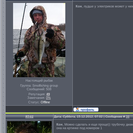
Кон
, лудше у электриков может у ни
Настоящий рыбак
Группа: Smolfishing group
Сообщений:
508
Репутация:
49
Замечания:
0%
Статус:
Offline
RT-02
Дата: Суббота, 15.12.2012, 07:02 | Сообщение #
38
Кон
, Можно сделать и еще проще)) трубочку ди
она на кртинке под номером 1