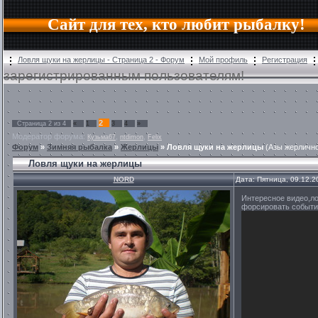
Сайт для тех, кто любит рыбалку!
Ловля щуки на жерлицы - Страница 2 - Форум
Мой профиль
Регистрация
зарегистрированным пользователям!
2
Страница
2
из
4
«
1
3
4
»
Модератор форума:
,
,
Кузьма67
ntdimon
Felix
Форум
»
Зимняя рыбалка
»
Жерлицы
»
Ловля щуки на жерлицы
(Азы жерлично
Ловля щуки на жерлицы
NORD
Дата: Пятница, 09.12.2
Интересное видео,ло
форсировать событи