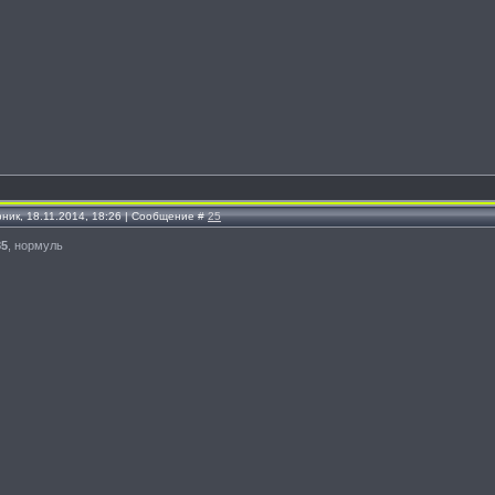
рник, 18.11.2014, 18:26 | Сообщение #
25
85
, нормуль