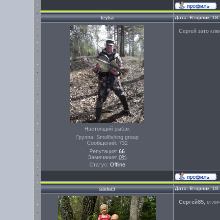
leyka
Дата: Вторник, 18
Сергей зато кл
Настоящий рыбак
Группа: Smolfishing group
Сообщений:
732
Репутация:
66
Замечания:
0%
Статус:
Offline
саныч
Дата: Вторник, 18
Сергей85
, отли