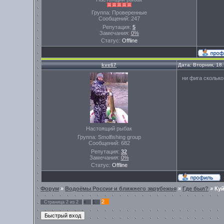
Группа: Проверенные
Сообщений:
247
Репутация:
5
Замечания:
0%
Статус:
Offline
kve67
Дата: Вторник, 18
ни фига сколько
Настоящий рыбак
Группа: Smolfishing group
Сообщений:
682
Репутация:
32
Замечания:
0%
Статус:
Offline
Форум
»
Водоёмы России и ближнего зарубежья
»
Где был?
»
Ку
2
Страница
2
из
2
«
1