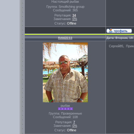
Настоящий рыбак
Группа: Smolfishing group
Сообщений:
365
Репутация:
34
Замечания:
0%
Статус:
Offline
RAMZES3
Дата: Вторник, 18
Сергей85, Прик
рыбак
Группа: Проверенные
Сообщений:
108
Репутация:
7
Замечания:
0%
Статус:
Offline