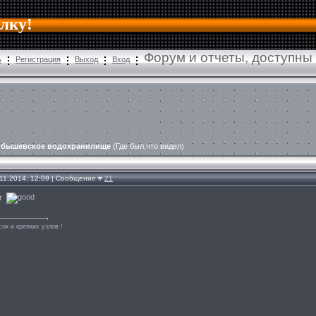
алку!
Форум и отчеты, доступны
ь
Регистрация
Выход
Вход
йбышевское водохранилище
(Где был,что видел)
.11.2014, 12:09 | Сообщение #
21
ет
ок и крепких узлов !