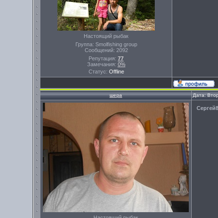
Настоящий рыбак
Группа: Smolfishing group
Сообщений:
2092
Репутация:
77
Замечания:
0%
Статус:
Offline
шера
Дата: Вто
Сергей
Настоящий рыбак