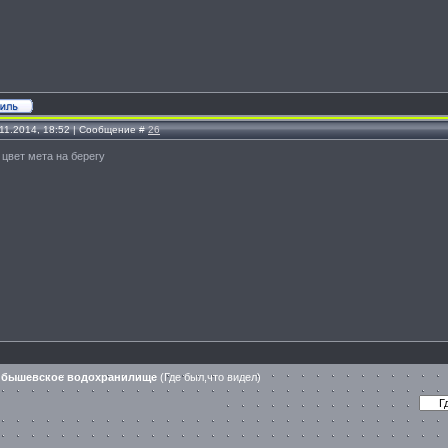
.11.2014, 18:52 | Сообщение #
26
 цвет мета на берегу
йбышевское водохранилище
(Где был,что видел)