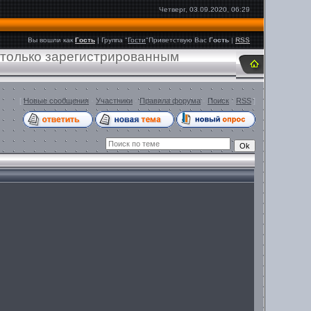
Четверг, 03.09.2020, 06:29
Вы вошли как
Гость
|
Группа
"
Гости
"
Приветствую Вас
Гость
|
RSS
 только зарегистрированным
[
Новые сообщения
·
Участники
·
Правила форума
·
Поиск
·
RSS
]