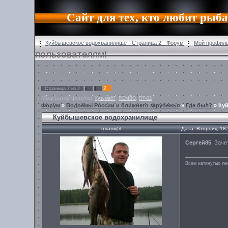
Сайт для тех, кто любит рыб
Куйбышевское водохранилище - Страница 2 - Форум
Мой профил
пользователям!
2
Страница
2
из
2
«
1
Модератор форума:
,
,
Кузьма67
REMBO
RT-02
Форум
»
Водоёмы России и ближнего зарубежья
»
Где был?
»
Ку
Куйбышевское водохранилище
славк@
Дата: Вторник, 18
Сергей85
, Зач
Всем натянутых лес