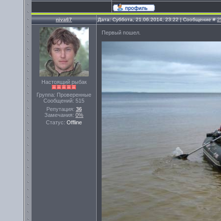
niva67
Дата: Суббота, 21.06.2014, 23:22 | Сообщение #
2
Первый пошел.
Настоящий рыбак
Группа: Проверенные
Сообщений:
515
Репутация:
36
Замечания:
0%
Статус:
Offline