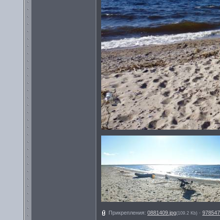
Прикрепления:
0881409.jpg
·
978547
(109.2 Kb)