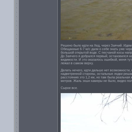
Решено было идти на Хед, через Заячий. Идем 
Обещанные 6-7 м/с дали о себе знать уже чере
большой открытой воде. С песчаной косы напр
До Заячего я добрался первый, остановился на
видимости. И это оказалось ошибкой, меня тут
лежал в самом верху.
Делать нечего, идти дальше нет возможности, 
надветренной стороны, остальные лодки решаю
расстоянию это 1,2 км, но там была реальная
метров. Жаль экшн камеры не было, видео по
Сырое все.