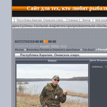
Сайт для тех, кто любит рыбал
Республика Карелия. Онежское озеро. - Страница 2 - Форум
Мой про
доступны только зарегистрированным поль
2
Страница
2
из
3
«
1
3
»
Модератор форума:
,
,
Кузьма67
REMBO
RT-02
Форум
»
Водоёмы России и ближнего зарубежья
»
Где был?
»
Респуб
Республика Карелия. Онежское озеро.
Карась
Дата: Вторник
ntdimon
, С