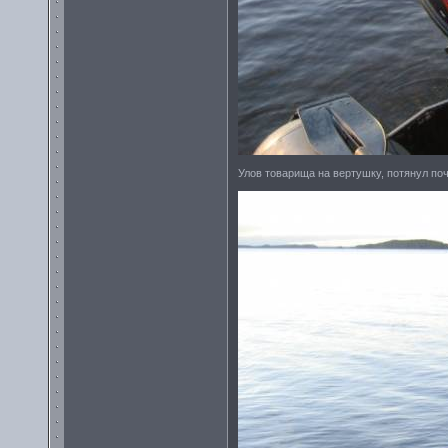
Улов товарища на вертушку, потянул поч