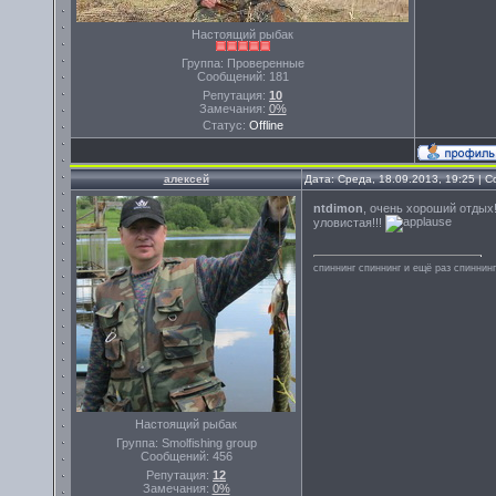
Настоящий рыбак
Группа: Проверенные
Сообщений:
181
Репутация:
10
Замечания:
0%
Статус:
Offline
алексей
Дата: Среда, 18.09.2013, 19:25 |
ntdimon
, очень хороший отдых
уловистая!!!
спиннинг спиннинг и ещё раз спиннинг
Настоящий рыбак
Группа: Smolfishing group
Сообщений:
456
Репутация:
12
Замечания:
0%