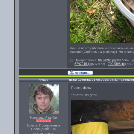
Лучше всего работали мелкие черные м
Алексея(Соберем на рыбалку). Не реклам
Прикрепления:
0607892.jpg
·
2
(182.5 Kb)
5747215.jpg
·
7092895.jpg
(212.6 Kb)
(210.0
niva67
Дата: Суббота, 21.06.2014, 23:31 | Сообще
Просто фоты.
"Хилтон" изнутри.
Настоящий рыбак
Группа: Проверенные
Сообщений:
515