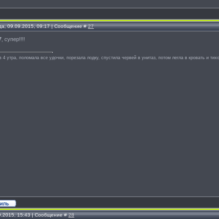
да, 09.09.2015, 09:17 | Сообщение #
27
7
, супер!!!!
в 4 утра, поломала все удочки, порезала лодку, спустила червей в унитаз, потом легла в кровать и тихо
9.2015, 15:43 | Сообщение #
28