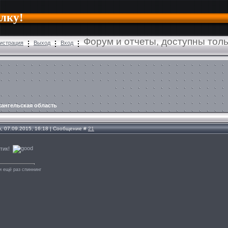
алку!
Форум и отчеты, доступны тол
истрация
Выход
Вход
ангельская область
, 07.09.2015, 16:18 | Сообщение #
21
ётик!
и ещё раз спиннинг