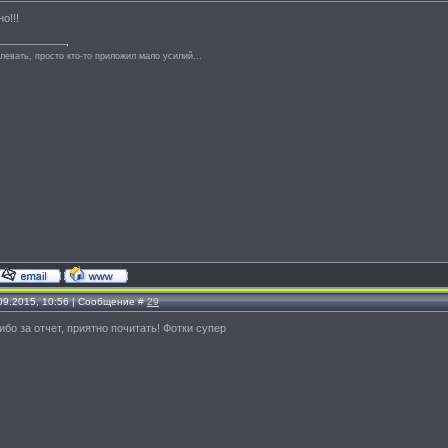
но!!!
левать, просто кто-то приложил мало усилий...
.09.2015, 10:56 | Сообщение #
29
ибо за отчет, приятно почитать! Фотки супер