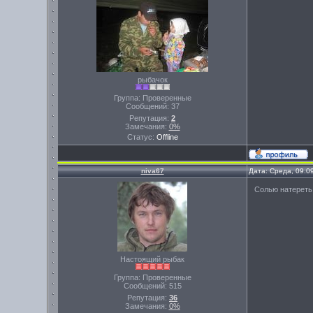
рыбачок
Группа: Проверенные
Сообщений:
37
Репутация:
2
Замечания:
0%
Статус:
Offline
niva67
Дата: Среда, 09.0
Солью натереть
Настоящий рыбак
Группа: Проверенные
Сообщений:
515
Репутация:
36
Замечания:
0%