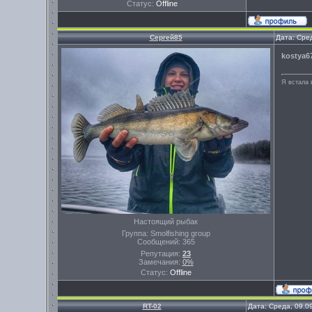
Статус:
Offline
Сергей85
Дата: Сре
kostya6
Я встала 
Настоящий рыбак
Группа: Smolfishing group
Сообщений:
365
Репутация:
23
Замечания:
0%
Статус:
Offline
RT-02
Дата: Среда, 09.0