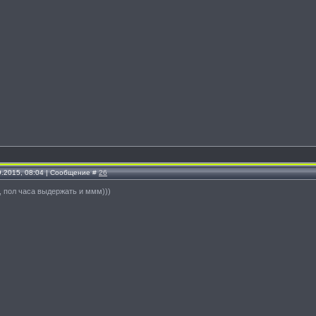
9.2015, 08:04 | Сообщение #
26
, пол часа выдержать и ммм)))