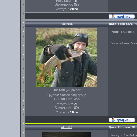
Репутация:
11
Замечания:
0%
Статус:
Offline
ntdimon
Дата: Понедельник
Костя классно...
Хороший клев бывае
Настоящий рыбак
Группа: Smolfishing group
Сообщений:
366
Репутация:
21
Замечания:
0%
Статус:
Offline
akim67
Дата: Вторник, 08
kostya67 мОлОтО