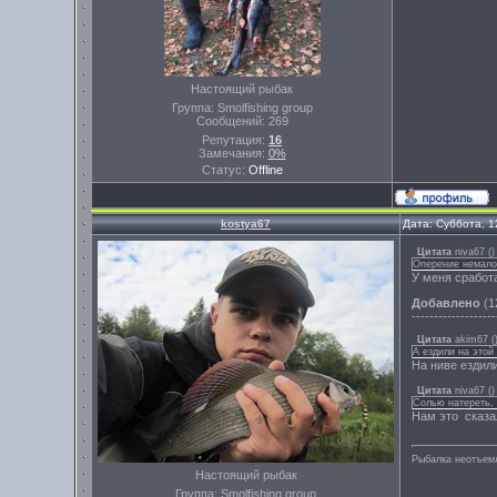
Настоящий рыбак
Группа: Smolfishing group
Сообщений:
269
Репутация:
16
Замечания:
0%
Статус:
Offline
kostya67
Дата: Суббота, 1
Цитата
niva67
(
)
Оперение немало
У меня сработ
Добавлено
(1
-------------------
Цитата
akim67
(
А ездили на этой
На ниве ездил
Цитата
niva67
(
)
Солью натереть, 
Нам это сказал
Рыбалка неотъем
Настоящий рыбак
Группа: Smolfishing group