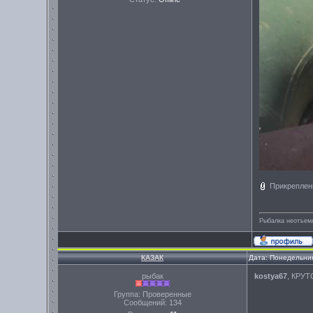
Прикреплен
Рыбалка неотъем
КАЗАК
Дата: Понедельник
рыбак
kostya67
, КРУ
Группа: Проверенные
Сообщений:
134