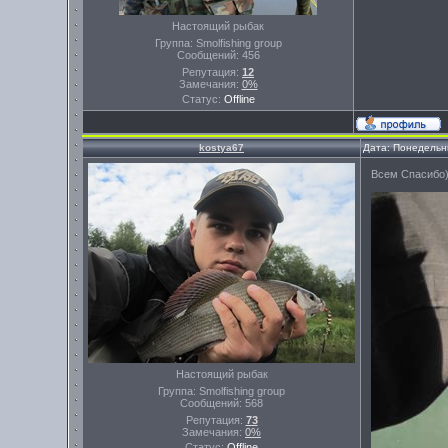
Настоящий рыбак
Группа: Smolfishing group
Сообщений:
456
Репутация:
12
Замечания:
0%
Статус:
Offline
kostya67
Дата: Понедельни
Всем Спасибо)
Настоящий рыбак
Группа: Smolfishing group
Сообщений:
568
Репутация:
73
Замечания:
0%
Статус:
Offline