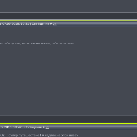
, 07.09.2015, 19:31 | Сообщение #
24
т либо до того, как вы начали ловить, либо после этого.
.09.2015, 23:42 | Сообщение #
25
к! :)супер путешествие ! А ездили на этой ниве?