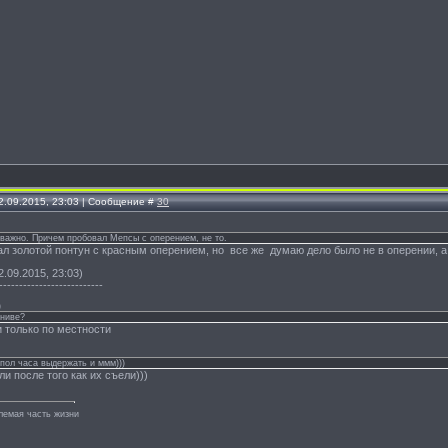
2.09.2015, 23:03 | Сообщение #
30
важно. Причем пробовал Мепсы с оперением, не то.
ал золотой понтун с красным оперением, но все же думаю дело было не в оперении, а
2.09.2015, 23:03)
--------------------------
)
 ниве?
и только по местности
пол часа выдержать и ммм)))
и после того как их съели)))
лемая часть жизни