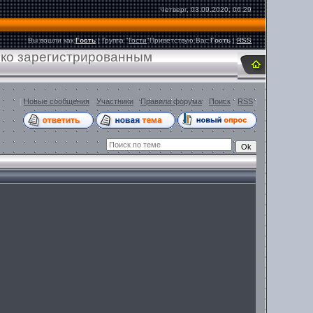
Четверг, 03.09.2020, 06:29
Вы вошли как
Гость
|
Группа
"
Гости
"
Приветствую Вас
Гость
|
RSS
ько зарегистрированным
[
Новые сообщения
·
Участники
·
Правила форума
·
Поиск
·
RSS
]