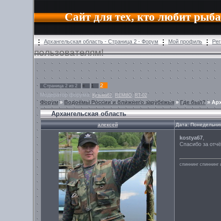
Сайт для тех, кто любит рыб
Архангельская область - Страница 2 - Форум
Мой профиль
Рег
пользователям!
2
Страница
2
из
2
«
1
Модератор форума:
,
,
Кузьма67
REMBO
RT-02
Форум
»
Водоёмы России и ближнего зарубежья
»
Где был?
»
Арх
Архангельская область
алексей
Дата: Понедельник
kostya67
,
Спасибо за отч
спиннинг спиннинг 