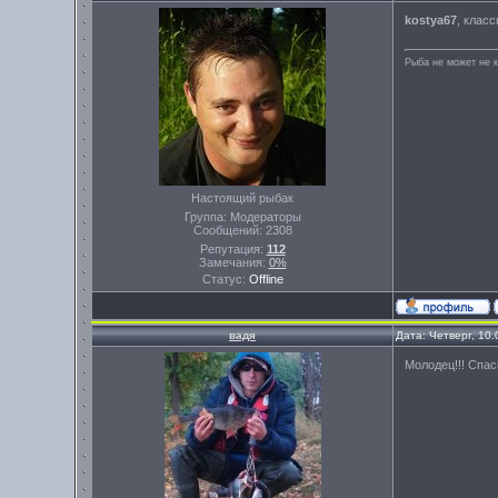
kostya67
, класс
Рыба не может не к
Настоящий рыбак
Группа: Модераторы
Сообщений:
2308
Репутация:
112
Замечания:
0%
Статус:
Offline
вадя
Дата: Четверг, 10
Молодец!!! Спас