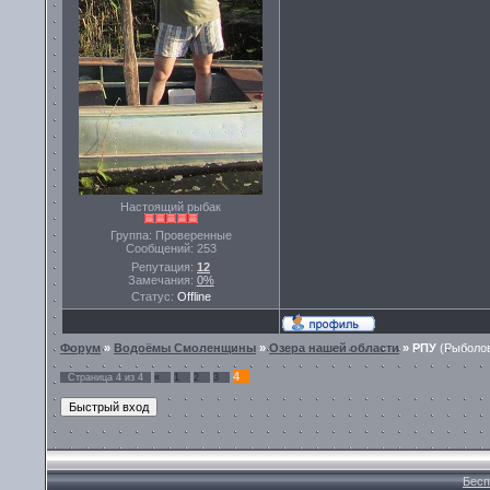
Настоящий рыбак
Группа: Проверенные
Сообщений:
253
Репутация:
12
Замечания:
0%
Статус:
Offline
Форум
»
Водоёмы Смоленщины
»
Озера нашей области
»
РПУ
(Рыболо
4
Страница
4
из
4
«
1
2
3
Бесп