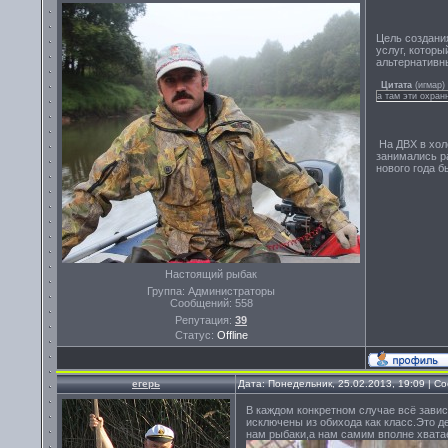
Цель создания
услуг, которы
альтернативн
Цитата
(
игмар
)
а там эти охран
На ДВХ в хол
занимались р
нового года б
Настоящий рыбак
Группа: Администраторы
Сообщений:
558
Репутация:
39
Статус:
Offline
егерь
Дата: Понедельник, 25.02.2013, 19:09 | 
В каждом конкретном случае всё зависи
исключены из обихода как класс.Это д
нам рыбаки,а нам самим вполне хватае