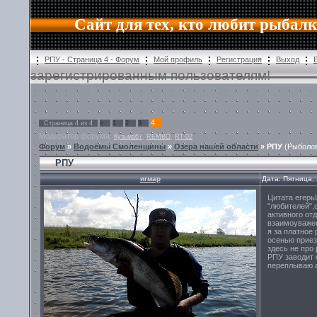
Сайт для тех, кто любит рыбалк
РПУ - Страница 4 - Форум
Мой профиль
Регистрация
Выход
зарегистрированным пользователям!
4
Страница
4
из
4
«
1
2
3
Модератор форума:
,
,
Кузьма67
REMBO
RT-02
Форум
»
Водоёмы Смоленщины
»
Озера нашей области
»
РПУ
(Рыболо
РПУ
игмар
Дата: Пятница,
Цитата егерь
"любителей",
активного от
взаимоуваже
я за платное
осенью приез
здесь не про
РПУ заводит с
переплываю а