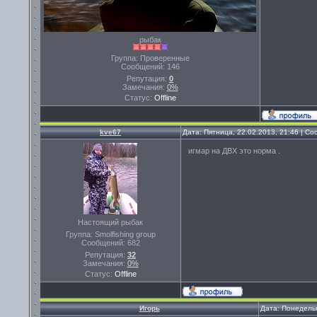
рыбак
Группа: Проверенные
Сообщений:
146
Репутация:
0
Замечания:
0%
Статус:
Offline
kve67
Дата: Пятница, 22.02.2013, 21:46 | С
игмар на ДВХ это норма .
Настоящий рыбак
Группа: Smolfishing group
Сообщений:
682
Репутация:
32
Замечания:
0%
Статус:
Offline
Игорь
Дата: Понедельн