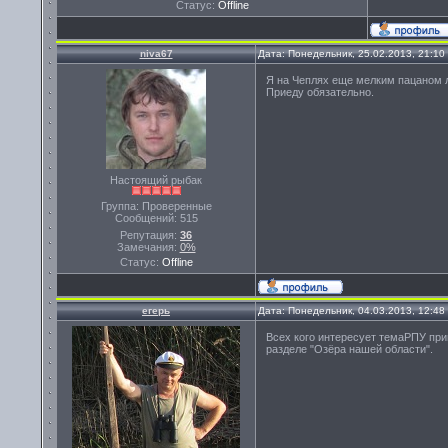
Статус:
Offline
niva67
Дата: Понедельник, 25.02.2013, 21:1
Я на Чеплях еще мелким пацаном л
Приеду обязательно.
Настоящий рыбак
Группа: Проверенные
Сообщений:
515
Репутация:
36
Замечания:
0%
Статус:
Offline
егерь
Дата: Понедельник, 04.03.2013, 12:4
Всех кого интересует темаРПУ при
разделе "Озёра нашей области".