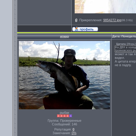
Прикрепления:
9854272.jpg
(99.3 Kb)
игмар
Дата: Понедель
Цитата
(
Игорь
)
На ДВХ в холод
трояновского р
может и так 
видел.
А цитата еге
не в падлу.
рыбак
Группа: Проверенные
Сообщений:
146
Репутация:
0
Замечания:
0%