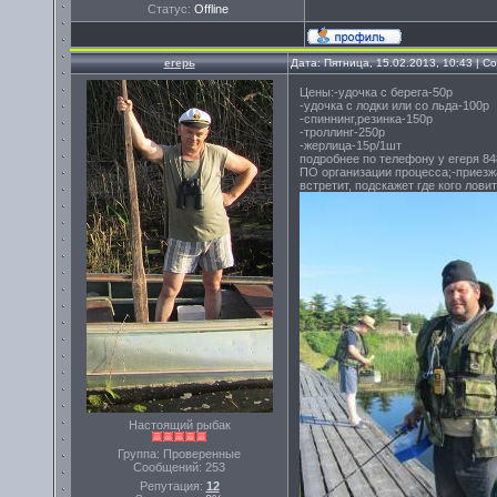
Статус:
Offline
егерь
Дата: Пятница, 15.02.2013, 10:43 | 
Цены:-удочка с берега-50р
-удочка с лодки или со льда-100р
-спиннинг,резинка-150р
-троллинг-250р
-жерлица-15р/1шт
подробнее по телефону у егеря 84
ПО организации процесса;-приезжа
встретит, подскажет где кого лови
Настоящий рыбак
Группа: Проверенные
Сообщений:
253
Репутация:
12