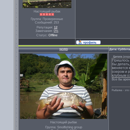
Настоящий рыбак
Группа: Проверенные
Сообщений:
253
Репутация:
12
Замечания:
0%
Статус:
Offline
NORD
Дата: Суббота
Цитата
(
егер
Пришлось в
бы депать,
меняется 
озером и 
клубным о
Все бы арен
Рыбалка - эт
Настоящий рыбак
Группа: Smolfishing group