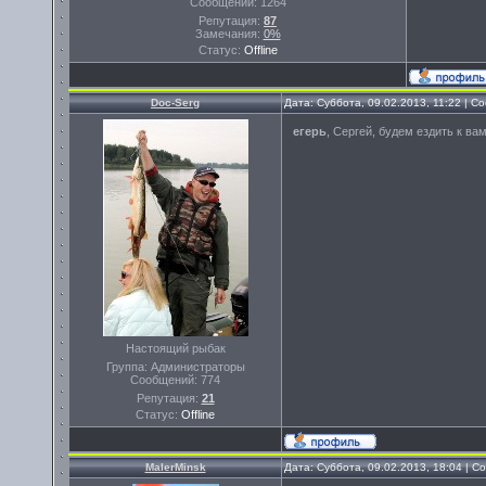
Сообщений:
1264
Репутация:
87
Замечания:
0%
Статус:
Offline
Doc-Serg
Дата: Суббота, 09.02.2013, 11:22 | 
егерь
, Сергей, будем ездить к ва
Настоящий рыбак
Группа: Администраторы
Сообщений:
774
Репутация:
21
Статус:
Offline
MalerMinsk
Дата: Суббота, 09.02.2013, 18:04 | 