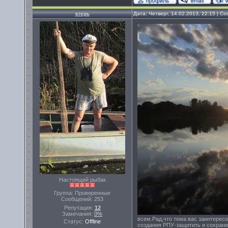
егерь
Дата: Четверг, 14.02.2013, 22:15 | 
Настоящий рыбак
Группа: Проверенные
Сообщений:
253
Репутация:
12
Замечания:
0%
всем.Рад,что тема вас заинтересо
Статус:
Offline
создания РПУ-защитить и сохрани