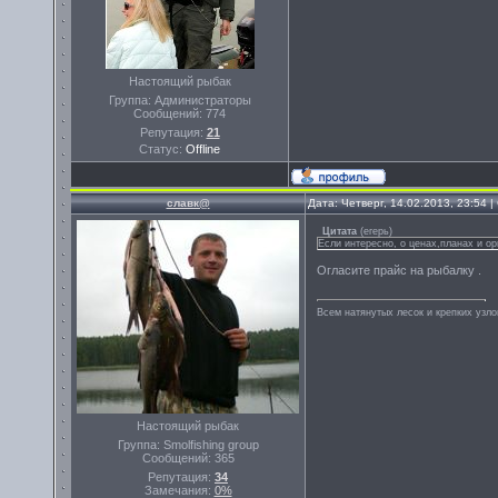
Настоящий рыбак
Группа: Администраторы
Сообщений:
774
Репутация:
21
Статус:
Offline
славк@
Дата: Четверг, 14.02.2013, 23:54
Цитата
(
егерь
)
Если интересно, о ценах,планах и о
Огласите прайс на рыбалку .
Всем натянутых лесок и крепких узло
Настоящий рыбак
Группа: Smolfishing group
Сообщений:
365
Репутация:
34
Замечания:
0%