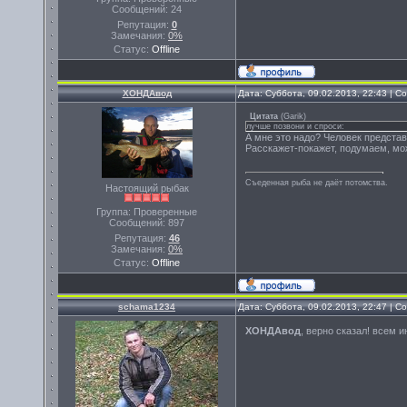
Сообщений:
24
Репутация:
0
Замечания:
0%
Статус:
Offline
ХОНДАвод
Дата: Суббота, 09.02.2013, 22:43 | 
Цитата
(
Garik
)
лучше позвони и спроси:
А мне это надо? Человек представи
Расскажет-покажет, подумаем, мож
Съеденная рыба не даёт потомства.
Настоящий рыбак
Группа: Проверенные
Сообщений:
897
Репутация:
46
Замечания:
0%
Статус:
Offline
schama1234
Дата: Суббота, 09.02.2013, 22:47 | 
ХОНДАвод
, верно сказал! всем и