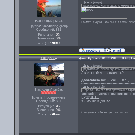
Цитата
(
егерь
)
Предлагаю оз. Чепли сделать клубным о
Настоящий рыбак
Поймать судака - это выше и слаже любв
Группа: Smolfishing group
Сообщений:
881
Репутация:
22
Замечания:
0%
Статус:
Offline
ХОНДАвод
Дата: Суббота, 09.02.2013, 18:40 | 
Цитата
(
егерь
)
Предлагаю оз. Чепли сделать клубным о
А как это будет выглядеть?
Добавлено
(09.02.2013, 18:40)
--------------------------------------------
Цитата
(
Сэнсэй
)
Настоящий рыбак
Я про то , что все мои претензии о вар
Успокойся, должно смениться не 
Группа: Проверенные
БУДУЩЕЕ....
Сообщений:
897
зы: до меня дошло
Репутация:
46
Замечания:
0%
Съеденная рыба не даёт потомства.
Статус:
Offline