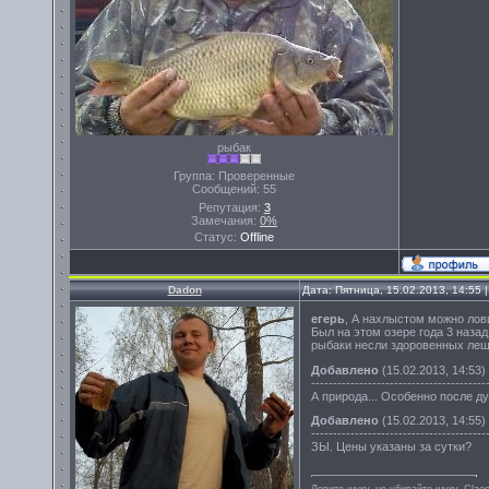
рыбак
Группа: Проверенные
Сообщений:
55
Репутация:
3
Замечания:
0%
Статус:
Offline
Dadon
Дата: Пятница, 15.02.2013, 14:55
егерь
, А нахлыстом можно лов
Был на этом озере года 3 назад
рыбаки несли здоровенных лещ
Добавлено
(15.02.2013, 14:53)
----------------------------------------
А природа... Особенно после д
Добавлено
(15.02.2013, 14:55)
----------------------------------------
ЗЫ. Цены указаны за сутки?
Ловите щуку, не убивайте щуку. Сlae