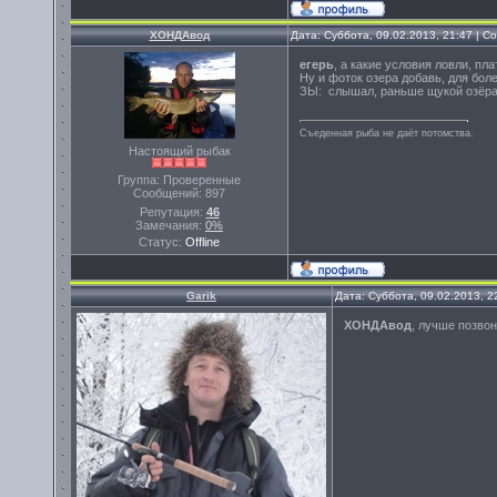
ХОНДАвод
Дата: Суббота, 09.02.2013, 21:47 | 
егерь
, а какие условия ловли, пл
Ну и фоток озера добавь, для бол
ЗЫ: слышал, раньше щукой озёра
Съеденная рыба не даёт потомства.
Настоящий рыбак
Группа: Проверенные
Сообщений:
897
Репутация:
46
Замечания:
0%
Статус:
Offline
Garik
Дата: Суббота, 09.02.2013, 
ХОНДАвод
, лучше позвон