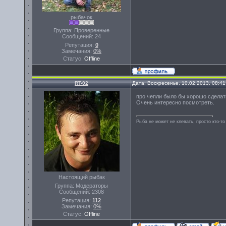
рыбачок
Группа: Проверенные
Сообщений:
24
Репутация:
0
Замечания:
0%
Статус:
Offline
RT-02
Дата: Воскресенье, 10.02.2013, 08:4
про чепли было бы хорошо сделать
Очень интересно посмотреть.
Рыба не может не клевать, просто кто-то
Настоящий рыбак
Группа: Модераторы
Сообщений:
2308
Репутация:
112
Замечания:
0%
Статус:
Offline