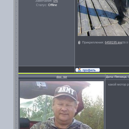
Замечания:
0%
Статус:
Offline
Прикрепления:
6458195.jpg
(59.9
doc_tor
Дата: Пятница, 
какой мотор 