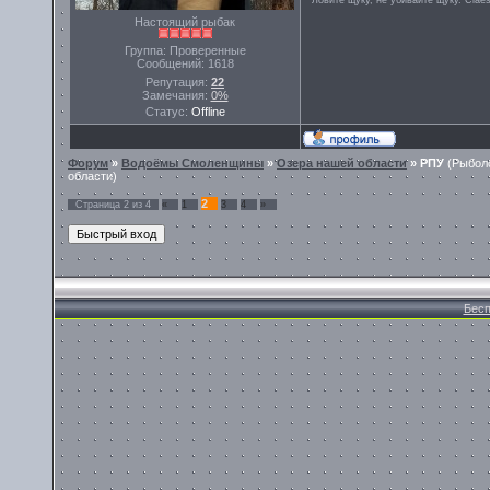
Настоящий рыбак
Группа: Проверенные
Сообщений:
1618
Репутация:
22
Замечания:
0%
Статус:
Offline
Форум
»
Водоёмы Смоленщины
»
Озера нашей области
»
РПУ
(Рыбол
области)
2
Страница
2
из
4
«
1
3
4
»
Бесп