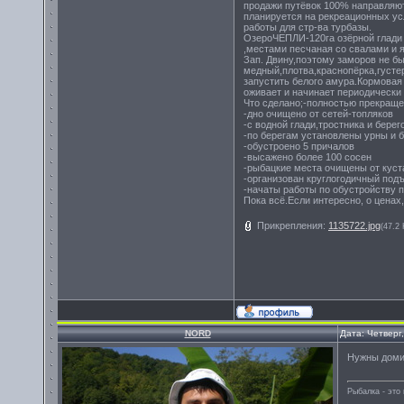
продажи путёвок 100% направляют
планируется на рекреационных усл
работы для стр-ва турбазы.
ОзероЧЕПЛИ-120га озёрной глади 
,местами песчаная со свалами и я
Зап. Двину,поэтому заморов не б
медный,плотва,краснопёрка,густе
запустить белого амура.Кормовая
оживает и начинает периодически 
Что сделано;-полностью прекраще
-дно очищено от сетей-топляков
-с водной глади,тростника и бере
-по берегам установлены урны и 
-обустроено 5 причалов
-высажено более 100 сосен
-рыбацкие места очищены от куст
-организован круглогодичный подъ
-начаты работы по обустройству 
Пока всё.Если интересно, о цена
Прикрепления:
1135722.jpg
(47.2 
NORD
Дата: Четверг
Нужны домик
Рыбалка - эт