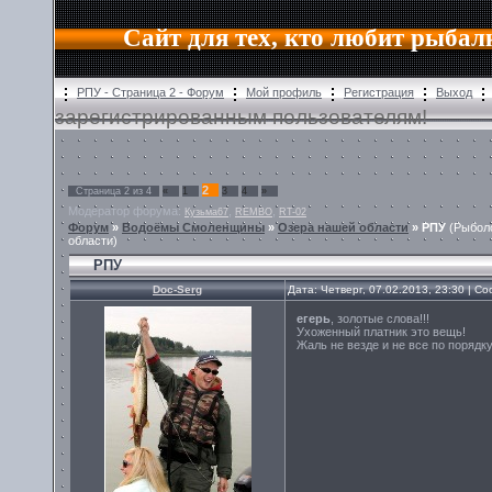
Сайт для тех, кто любит рыбал
РПУ - Страница 2 - Форум
Мой профиль
Регистрация
Выход
зарегистрированным пользователям!
2
Страница
2
из
4
«
1
3
4
»
Модератор форума:
,
,
Кузьма67
REMBO
RT-02
Форум
»
Водоёмы Смоленщины
»
Озера нашей области
»
РПУ
(Рыбол
области)
РПУ
Doc-Serg
Дата: Четверг, 07.02.2013, 23:30 | 
егерь
, золотые слова!!!
Ухоженный платник это вещь!
Жаль не везде и не все по порядку.