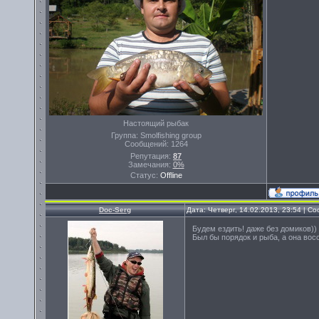
Настоящий рыбак
Группа: Smolfishing group
Сообщений:
1264
Репутация:
87
Замечания:
0%
Статус:
Offline
Doc-Serg
Дата: Четверг, 14.02.2013, 23:54 | 
Будем ездить! даже без домиков))
Был бы порядок и рыба, а она вос