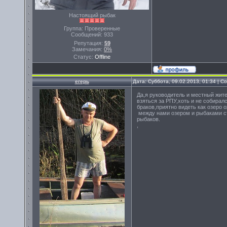
Настоящий рыбак
Группа: Проверенные
Сообщений:
933
Репутация:
59
Замечания:
0%
Статус:
Offline
егерь
Дата: Суббота, 09.02.2013, 01:34 | 
Да,я руководитель и местный жит
взяться за РПУ,хоть и не собиралс
браков,приятно видеть как озеро
между нами озером и рыбаками ст
рыбаков.
,