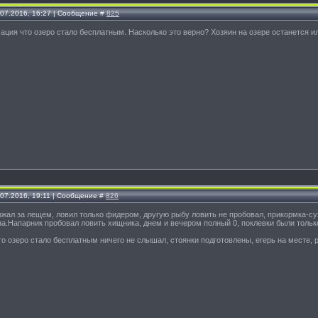
.07.2016, 16:27 | Сообщение #
825
ция что озеро стало бесплатным. Насколько это верно? Хозяин на озере останется и
.07.2016, 19:11 | Сообщение #
826
зжал за лещем, ловил только фидером, другую рыбу ловить не пробовал, прикормка-с
на.Напарник пробовал ловить хищника, днем и вечером полный 0, поклевки были только
что озеро стало бесплатным ничего не слышал, стоянки подготовлены, егерь на месте, 