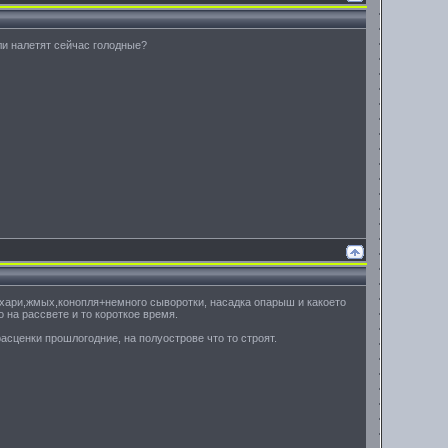
ли налетят сейчас голодные?
ухари,жмых,конопля+немного сыворотки, насадка опарыш и какоето
 на рассвете и то короткое время.
расценки прошлогодние, на полуострове что то строят.