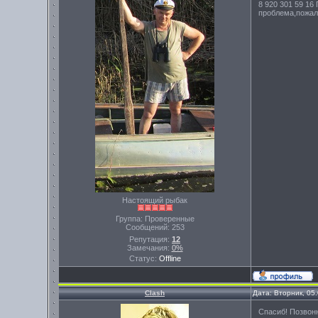
8 920 301 59 16
проблема,пожал
Настоящий рыбак
Группа: Проверенные
Сообщений:
253
Репутация:
12
Замечания:
0%
Статус:
Offline
Clash
Дата: Вторник, 05
Спасиб! Позвоню