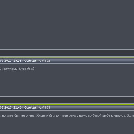
.07.2016, 15:23 | Сообщение #
822
 по прежнему, клев был?
.07.2016, 22:40 | Сообщение #
823
, но клев был не очень. Хищник был активен рано утром, по белой рыбе клевало с б