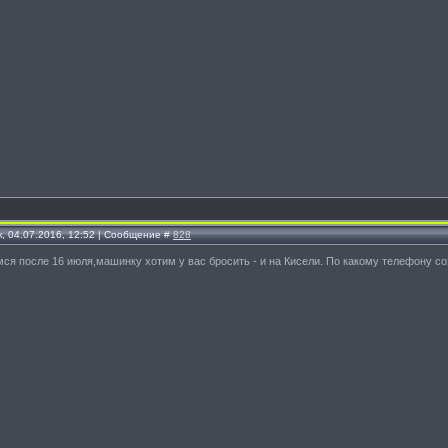
, 04.07.2016, 12:52 | Сообщение #
828
мся после 16 июля,машинку хотим у вас бросить - и на Кисели. По какому телефону с