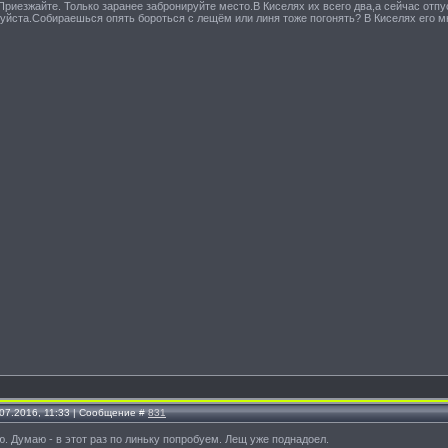
 Приезжайте. Только заранее забронируйте место.В Киселях их всего два,а сейчас отпу
уйста.Собираешься опять бороться с лещём или линя тоже погонять? В Киселях его м
.07.2016, 11:33 | Сообщение #
831
. Думаю - в этот раз по линьку попробуем. Лещ уже поднадоел.