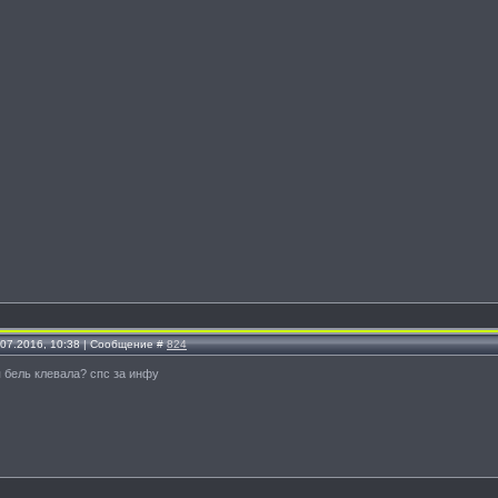
.07.2016, 10:38 | Сообщение #
824
ая бель клевала? спс за инфу