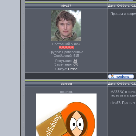
niva67
Дата: Суббота, 02
Прошла информа
Настоящий рыбак
Группа: Проверенные
Сообщений:
515
Репутация:
36
Замечания:
0%
Статус:
Offline
denroot
Дата: Суббота, 02
новичок
MAZZAY, я прие
тесто из магази
niva67. Про то 