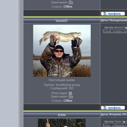
Замечания:
0%
Статус:
Offline
Lexus67
Дата: Понедельник
Цитата
denroot
(
Новый телефон еге
Настоящий рыбак
Группа: Smolfishing group
Сообщений:
261
Репутация:
25
Замечания:
0%
Статус:
Offline
егерь
Дата: Вторник, 05
Цитата
Clash
(
)
Егерь, собираемся