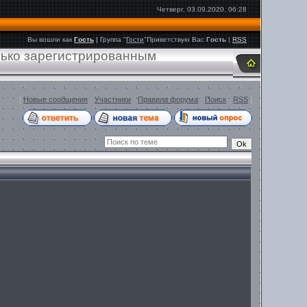
Четверг, 03.09.2020, 06:28
Вы вошли как
Гость
|
Группа
"
Гости
"
Приветствую Вас
Гость
|
RSS
лько зарегистрированным
[
Новые сообщения
·
Участники
·
Правила форума
·
Поиск
·
RSS
]