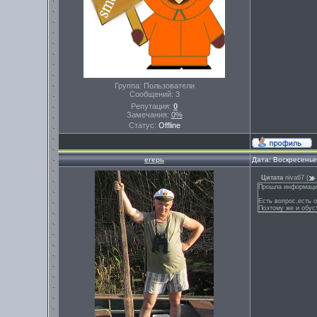
Группа: Пользователи
Сообщений:
3
Репутация:
0
Замечания:
0%
Статус:
Offline
егерь
Дата: Воскресенье
Цитата
niva67
(
Прошла информация
Есть вопрос,есть 
Поэтому же и обус