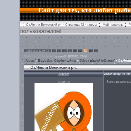
Сайт для тех, кто любит рыб
Оз.Чепли Велижский рн. - Страница 42 - Форум
Мой профиль
Р
пользователям!
42
Страница
42
из
43
«
1
2
…
40
41
43
»
Модератор форума:
,
,
Кузьма67
REMBO
RT-02
Форум
»
Водоёмы Смоленщины
»
Озера нашей области
»
Оз.Чепл
Оз.Чепли Велижский рн.
denroot
Дата: Вторник, 28
новичок
Был в выходные.