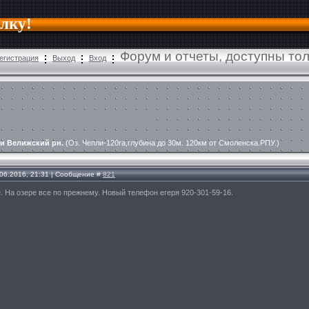
алку!
Форум и отчеты, доступны то
егистрация
Выход
Вход
и Велижский рн.
(Оз. Чепли-120га,глубина до 30м. 120км от Смоленска.РПУ.)
.06.2016, 21:31 | Сообщение #
821
 На озере все по прежнему. Новый телефон егеря 920-301-59-16.