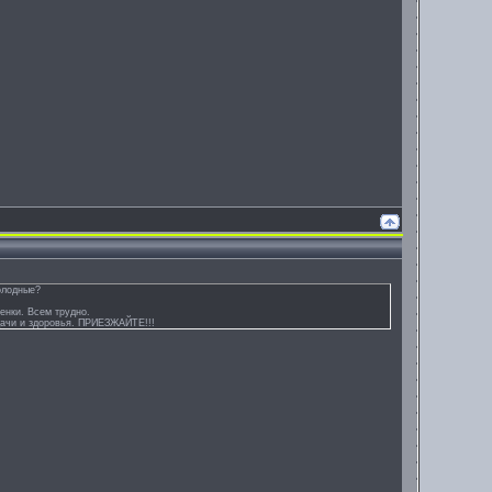
олодные?
енки. Всем трудно.
удачи и здоровья. ПРИЕЗЖАЙТЕ!!!