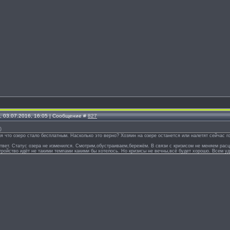
, 03.07.2016, 16:05 | Сообщение #
827
)
 что озеро стало бесплатным. Насколько это верно? Хозяин на озере останется или налетят сейчас г
ответ. Статус озера не изменился. Смотрим,обустраиваем,бережём. В связи с кризисом не меняем расц
тройство идёт не такими темпами какими бы хотелось. Но кризисы не вечны,всё будет хорошо. Всем 