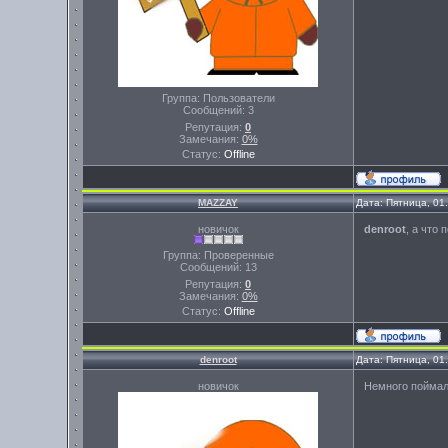
Группа: Пользователи
Сообщений:
3
Репутация:
0
Замечания:
0%
Статус:
Offline
MAZZAY
Дата: Пятница, 01
новичок
denroot
, а что
Группа: Проверенные
Сообщений:
13
Репутация:
0
Замечания:
0%
Статус:
Offline
denroot
Дата: Пятница, 01
новичок
Немного поймал