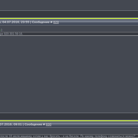
, 04.07.2016, 23:55 | Сообщение #
829
)
ря 920-301-59-16.
.07.2016, 09:01 | Сообщение #
830
 после 16 июля,машинку хотим у вас бросить - и на Кисели. По какому телефону созвониться можно?