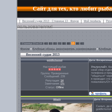
Сайт для тех, кто любит рыб
Весенний судак 2013 - Страница 13 - Форум
Мой профиль
Реги
пользователям!
13
Страница
13
из
14
«
1
2
…
11
12
14
»
Форум
»
Клубные сборы, мероприятия, соревнования
»
Клубные
Весенний судак 2013
goldfichsmol
Дата: Воскресенье
Настоящий рыбак
Ультролайт
, б
свой сбор отдел
телефона и пред
Группа: Проверенные
"общаться" чер
Сообщений:
239
я проводил эти 
Репутация:
14
пожаловать!От 
Замечания:
0%
Статус:
Offline
Witalij
Дата: Вторник
Сыныч, да о
goldfichsmo