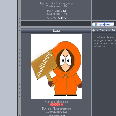
Группа: Smolfishing group
Сообщений:
682
Репутация:
32
Замечания:
0%
Статус:
Offline
foxxx
Дата: Вторник, 10
Чтобы не было л
определена, с 
маститых спорт
области.
Настоящий рыбак
Группа: Проверенные
Сообщений:
513