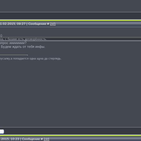
11.02.2015, 09:27 | Сообщение #
245
(
)
на, с базами есть договорённость.
опрос ииииииии?
- Будем ждать от тебя инфы.
русалку,а попадается одна щука да стерлядь.
2.2015, 10:23 | Сообщение #
246