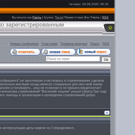
Четверг, 03.09.2020, 06:30
Вы вошли как
Гость
|
Группа
"
Гости
"
Приветствую Вас
Гость
|
RSS
ько зарегистрированным
[
Новые сообщения
·
Участники
·
Правила форума
·
Поиск
·
RSS
]
смолфишинга",не захотевшие участвовать в соревнованиях сделали
 несколько месяцев назад написал специально для него мой номер
агазин и поговорить...увы-не позвонил и не пришел,предпочитает
ганизатора соревнований "Весенний хищник" решил убрать!Три года
зать помощь в организации и проведении соревнований-добро
йте интересующие даты недели за 2 определимся.