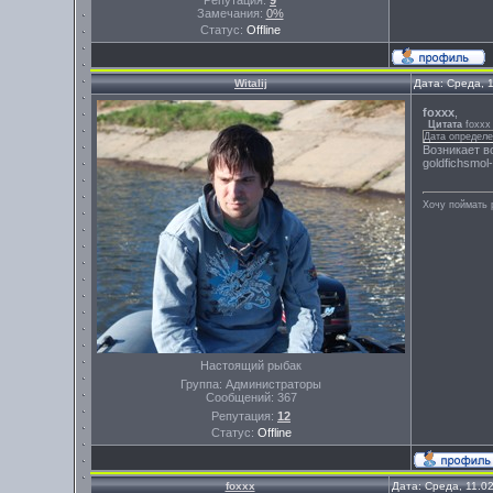
Репутация:
9
Замечания:
0%
Статус:
Offline
Witalij
Дата: Среда, 
foxxx
,
Цитата
foxxx
Дата определе
Возникает в
goldfichsmol
Хочу поймать 
Настоящий рыбак
Группа: Администраторы
Сообщений:
367
Репутация:
12
Статус:
Offline
foxxx
Дата: Среда, 11.0