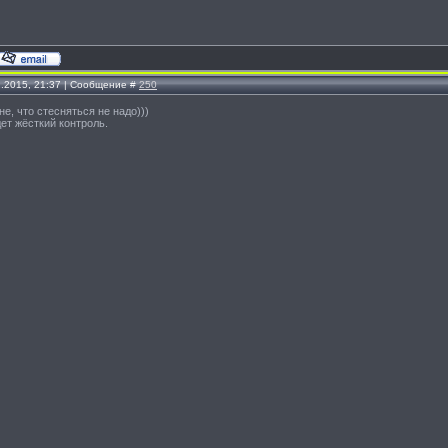
2.2015, 21:37 | Сообщение #
250
ане, что стесняться не надо)))
ет жёсткий контроль.