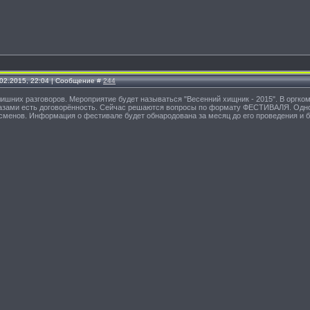
.02.2015, 22:04 | Сообщение #
244
ишних разговоров. Мероприятие будет называться "Весенний хищник - 2015". В оргком
базами есть договорённость. Сейчас решаются вопросы по формату ФЕСТИВАЛЯ. Одно 
сменов. Информация о фестивале будет обнародована за месяц до его проведения и 