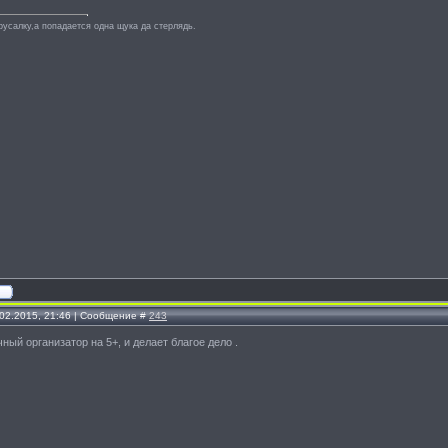
русалку,а попадается одна щука да стерлядь.
.02.2015, 21:46 | Сообщение #
243
ный организатор на 5+, и делает благое дело .