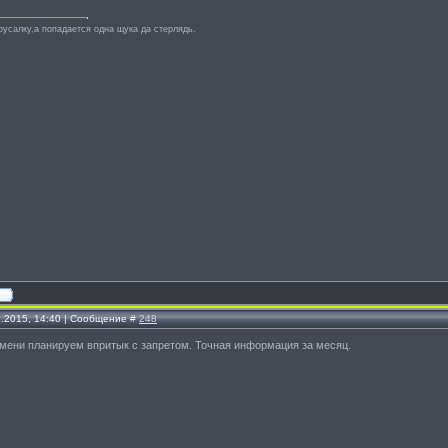
русалку,а попадается одна щука да стерлядь.
2.2015, 14:40 | Сообщение #
248
емени планируем впритык с запретом. Точная информация за месяц.