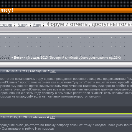
алку!
Форум и отчеты, доступны тол
страция
Выход
Вход
 сборы
»
Весенний судак 2013
(Весенний клубный сбор-соревнование на ДВХ)
, 08.02.2015, 17:51 | Сообщение #
241
олее того в позапрошлом году в день проведения весеннего хищника представители "
ьно!"Саныч " просто уже не знает как еще меня "укусить" вот и пишет всякую ересь!Я
ложил ему все его претензии высказать мне лично по телефону или просто прийти в м
ез сайт-это его дело!Сейчас он уже все мыслимые и не мыслимые границы перешел-ор
соревнования и в этом году проведу с помощью ребят!Если "Саныч" есть желание ока
помощи не откажусь!А если нет желания помогать-просто помолчи!
, 10.02.2015, 15:20 | Сообщение #
242
бращение было ,но ответа по твоему вопросу пока нет ,тему я создал - пока указыва
l - Организация с тебя с Нас помощь