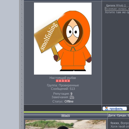
Цитата
Witalij
(
)
Возникает вопрос 
Хотите там же о
Настоящий рыбак
Группа: Проверенные
Сообщений:
513
Репутация:
9
Замечания:
0%
Статус:
Offline
Witalij
Дата: Среда, 
foxxx
, Вопр
Хотя твой от