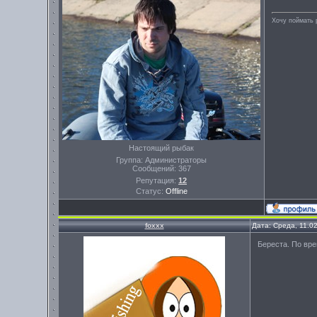
Хочу поймать 
Настоящий рыбак
Группа: Администраторы
Сообщений:
367
Репутация:
12
Статус:
Offline
foxxx
Дата: Среда, 11.0
Береста. По вр