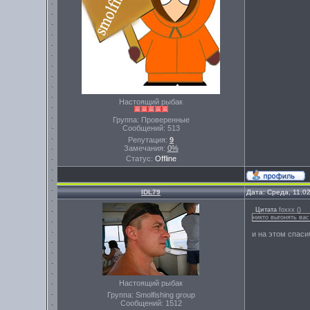
Настоящий рыбак
Группа: Проверенные
Сообщений:
513
Репутация:
9
Замечания:
0%
Статус:
Offline
IDL79
Дата: Среда, 11.0
Цитата
foxxx
(
)
никто выгонять вас
и на этом спаси
Настоящий рыбак
Группа: Smolfishing group
Сообщений:
1512