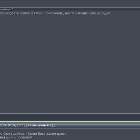
ииииииии?
рганизовать клубный сбор - приезжайте, никто выгонять вас не будет.
11.02.2015, 13:32 | Сообщение #
247
ос был в другом - Какая База ,какие даты.
вет много прояснил .....