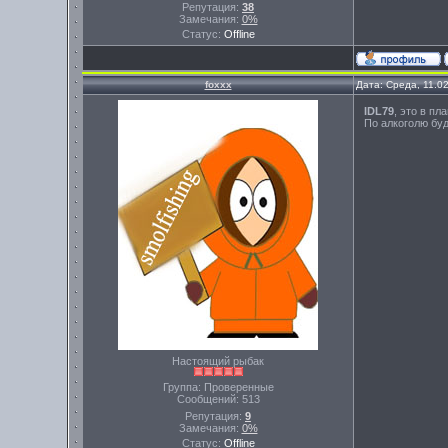
Репутация:
38
Замечания:
0%
Статус:
Offline
foxxx
Дата: Среда, 11.0
IDL79
, это в пл
По алкоголю буд
Настоящий рыбак
Группа: Проверенные
Сообщений:
513
Репутация:
9
Замечания:
0%
Статус:
Offline