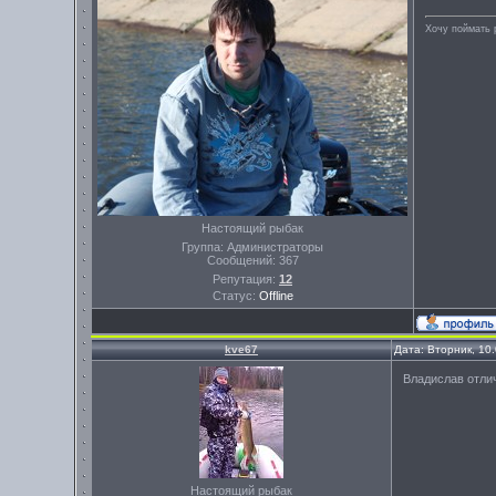
Хочу поймать 
Настоящий рыбак
Группа: Администраторы
Сообщений:
367
Репутация:
12
Статус:
Offline
kve67
Дата: Вторник, 10
Владислав отлич
Настоящий рыбак