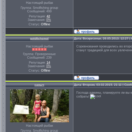
Настоящий рыбак
Группа: Smolfishing group
Сообщений:
499
Репутация:
42
Замечания:
0%
Статус:
Offline
goldfichsmol
Дата: Воскресенье, 26.05.2013, 12:27 
Настоящий рыбак
Соревнования проводились во второ
станут традицией для всех увлечен
Группа: Проверенные
Сообщений:
239
Репутация:
14
Замечания:
0%
Статус:
Offline
саныч
Дата: Вторник, 03.02.2015, 21:11 | Со
Господа админы, планируете ли вы ка
собрать!
Настоящий рыбак
Группа: Smolfishing group