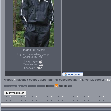
Настоящий рыбак
Группа: Smolfishing group
Сообщений:
499
Репутация:
42
Замечания:
0%
Статус:
Offline
Форум
»
Клубные сборы, мероприятия, соревнования
»
Клубные сборы
»
Ве
12
Страница
12
из
14
«
1
2
…
10
11
13
14
»