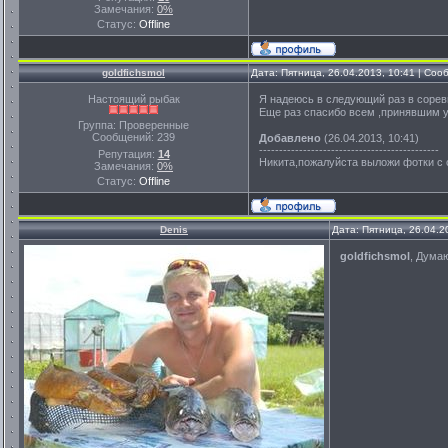
Замечания:
0%
Статус:
Offline
goldfichsmol
Дата: Пятница, 26.04.2013, 10:41 | Со
Настоящий рыбак
Я надеюсь в следующий раз в соревн
Еще раз спасибо всем ,принявшим 
Группа: Проверенные
Сообщений:
239
Добавлено
(26.04.2013, 10:41)
---------------------------------------------
Репутация:
14
Никита,пожалуйста выложи фотки с 
Замечания:
0%
Статус:
Offline
Denis
Дата: Пятница, 26.04.2
goldfichsmol
, Думаю