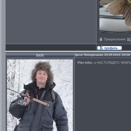
Прикрепления:
95
Garik
Дата: Понедельник, 20.05.2013, 20:28
Pike-killer
, и НАСТОЯЩЕГО ЧЕМП