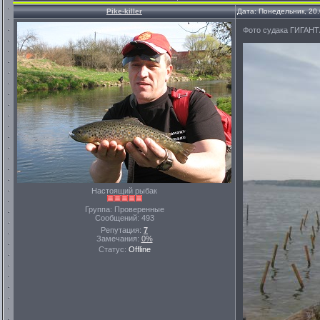
Pike-killer
Дата: Понедельник, 20
Фото судака ГИГАНТААААААА
Настоящий рыбак
Группа: Проверенные
Сообщений:
493
Репутация:
7
Замечания:
0%
Статус:
Offline