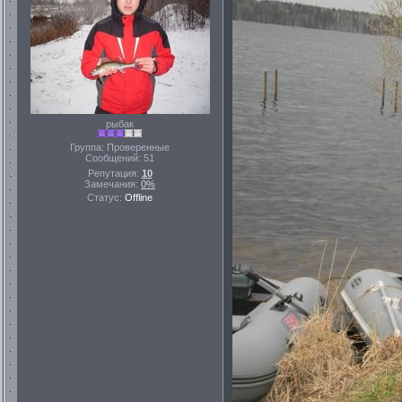
рыбак
Группа: Проверенные
Сообщений:
51
Репутация:
10
Замечания:
0%
Статус:
Offline