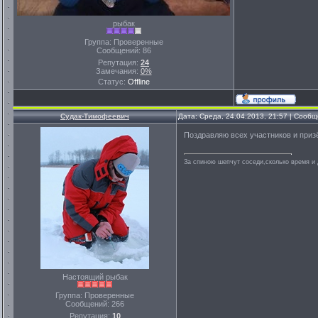
рыбак
Группа: Проверенные
Сообщений:
86
Репутация:
24
Замечания:
0%
Статус:
Offline
Судак-Тимофеевич
Дата: Среда, 24.04.2013, 21:57 | Сооб
Поздравляю всех участников и призё
За спиною шепчут соседи,сколько время и д
Настоящий рыбак
Группа: Проверенные
Сообщений:
266
Репутация:
10