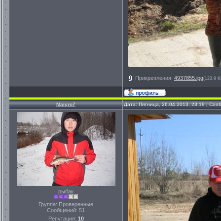
Прикрепления:
4937855.jpg
(123.9 K
Maicro7
Дата: Пятница, 26.04.2013, 23:19 | Со
рыбак
Группа: Проверенные
Сообщений:
51
Репутация:
10