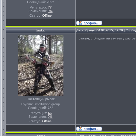
Сообщений:
2092
Репутация:
77
Замечания:
0%
Статус:
Offline
leyka
Дата: Среда, 04.02.2015, 09:29 | Сооб
саныч
, с Владом на эту тему разго
Настоящий рыбак
Группа: Smolfishing group
Сообщений:
732
Репутация:
66
Замечания:
0%
Статус:
Offline
Africa
Дата: Среда, 04.02.2015, 10:56 | Соо