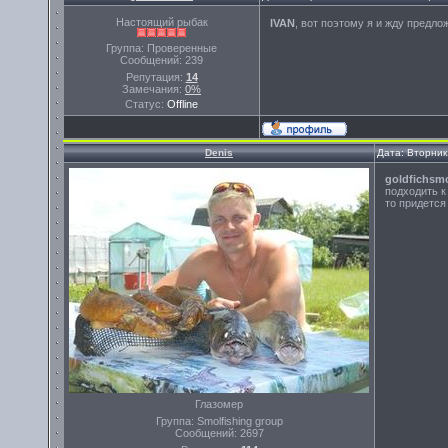
Настоящий рыбак
IVAN
, вот поэтому я и жду предл
Группа: Проверенные
Сообщений:
239
Репутация:
14
Замечания:
0%
Статус:
Offline
Denis
Дата: Вторник
goldfichsm
подходить к
то придется 
Глазомер
Группа: Smolfishing group
Сообщений:
2697