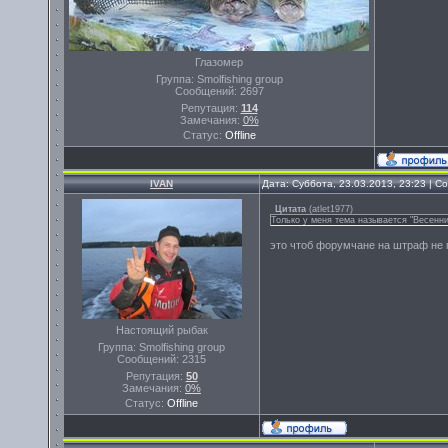
Глазомер
Группа: Smolfishing group
Сообщений:
2697
Репутация:
114
Замечания:
0%
Статус:
Offline
IVAN
Дата: Суббота, 23.03.2013, 23:23 | 
Цитата
(
atlet1977
)
Только у меня тема называется "Весенни
это чтоб форумчане на штраф не
Настоящий рыбак
Группа: Smolfishing group
Сообщений:
2315
Репутация:
50
Замечания:
0%
Статус:
Offline