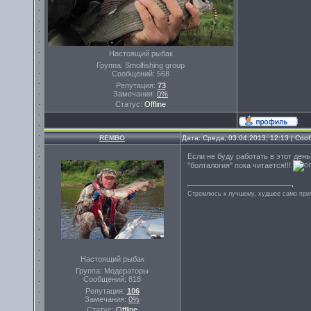
Настоящий рыбак
Группа: Smolfishing group
Сообщений:
568
Репутация:
73
Замечания:
0%
Статус:
Offline
REMBO
Дата: Среда, 03.04.2013, 12:13 | Со
Если не буду работать в этот ден
"болталогия" пока читается!!!
Стремлюсь к лучшему, худшее само прих
Настоящий рыбак
Группа: Модераторы
Сообщений:
818
Репутация:
106
Замечания:
0%
Статус:
Offline