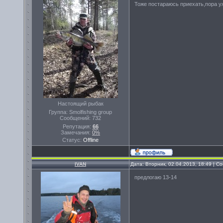
Тоже постараюсь приехать,пора у
Настоящий рыбак
Группа: Smolfishing group
Сообщений:
732
Репутация:
66
Замечания:
0%
Статус:
Offline
IVAN
Дата: Вторник, 02.04.2013, 18:49 | 
предлогаю 13-14