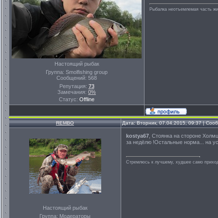
Рыбалка неотъемлемая часть ж
Настоящий рыбак
Группа: Smolfishing group
Сообщений:
568
Репутация:
73
Замечания:
0%
Статус:
Offline
REMBO
Дата: Вторник, 07.04.2015, 09:37 | Со
kostya67
, Стоянка на стороне Холм
за недёлю !Остальные норма... на у
Стремлюсь к лучшему, худшее само приходи
Настоящий рыбак
Группа: Модераторы