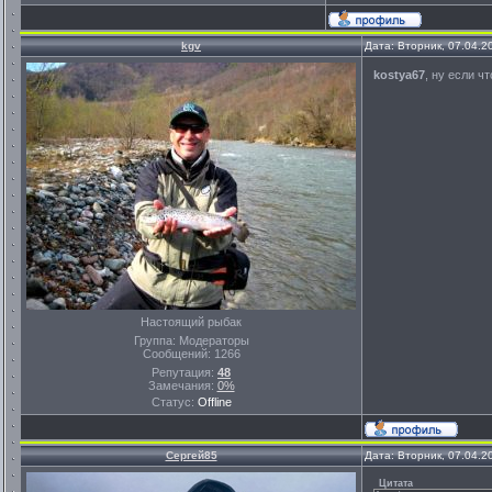
kgv
Дата: Вторник, 07.04.2
kostya67
, ну если чт
Настоящий рыбак
Группа: Модераторы
Сообщений:
1266
Репутация:
48
Замечания:
0%
Статус:
Offline
Сергей85
Дата: Вторник, 07.04.2
Цитата