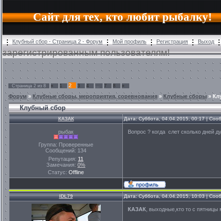
Сайт для тех, кто любит рыбалку!
Клубный сбор - Страница 2 - Форум
Мой профиль
Регистрация
Выход
зарегистрированным пользователям!
2
Страница
2
из
8
«
1
3
4
…
7
8
»
Форум
»
Клубные сборы, мероприятия, соревнования
»
Клубные сборы
»
Кл
Клубный сбор
КАЗАК
Дата: Суббота, 04.04.2015, 00:17 | Со
рыбак
Вопрос ? когда слет сколько дней д
Группа: Проверенные
Сообщений:
134
Репутация:
11
Замечания:
0%
Статус:
Offline
IDL79
Дата: Суббота, 04.04.2015, 10:03 | Со
КАЗАК
, выходные,кто то с пятницы 