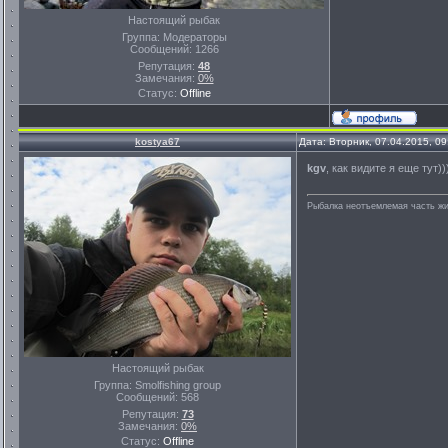
Настоящий рыбак
Группа: Модераторы
Сообщений:
1266
Репутация:
48
Замечания:
0%
Статус:
Offline
kostya67
Дата: Вторник, 07.04.2015, 0
kgv
, как видите я еще тут))
Рыбалка неотъемлемая часть ж
Настоящий рыбак
Группа: Smolfishing group
Сообщений:
568
Репутация:
73
Замечания:
0%
Статус:
Offline