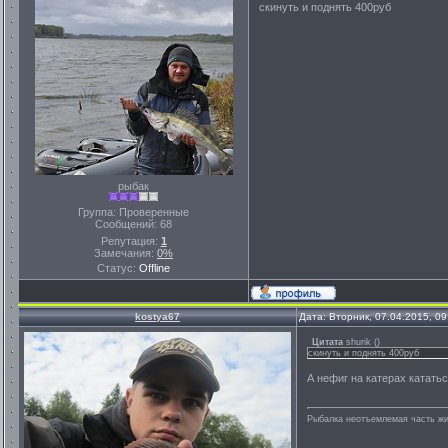
скинуть и поднять 400руб
рыбак
Группа: Проверенные
Сообщений:
68
Репутация:
1
Замечания:
0%
Статус:
Offline
kostya67
Дата: Вторник, 07.04.2015, 0
Цитата
shurik
(
)
скинуть и поднять 400руб
А нефиг на катерах катать
Рыбалка неотъемлемая часть ж