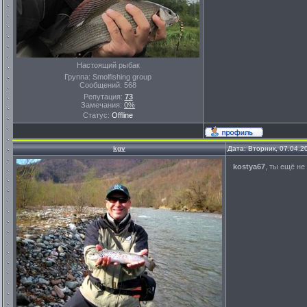
Настоящий рыбак
Группа: Smolfishing group
Сообщений:
568
Репутация:
73
Замечания:
0%
Статус:
Offline
kgv
Дата: Вторник, 07.04.2
kostya67
, ты ещё не