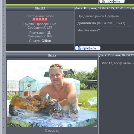
Vlad13
Дата: Вторник, 07.04.2015, 16:41 | Со
Настоящий рыбак
Предлагаю район Профика
Добавлено
(07.04.2015, 16:41)
Группа: Проверенные
---------------------------------------------
Сообщений:
157
Или Кукуевка?
Репутация:
11
Замечания:
0%
Статус:
Offline
Denis
Дата: Вторник, 07.04.2
Vlad13
, проф отличн
Глазомер