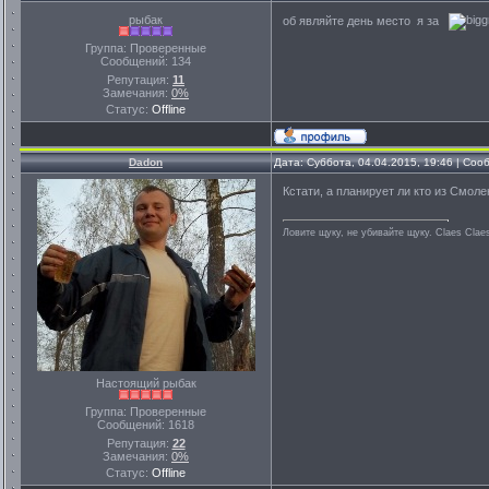
рыбак
об являйте день место я за
Группа: Проверенные
Сообщений:
134
Репутация:
11
Замечания:
0%
Статус:
Offline
Dadon
Дата: Суббота, 04.04.2015, 19:46 | Со
Кстати, а планирует ли кто из Смол
Ловите щуку, не убивайте щуку. Сlaes Сlae
Настоящий рыбак
Группа: Проверенные
Сообщений:
1618
Репутация:
22
Замечания:
0%
Статус:
Offline