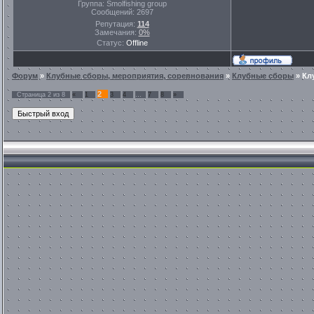
Группа: Smolfishing group
Сообщений:
2697
Репутация:
114
Замечания:
0%
Статус:
Offline
Форум
»
Клубные сборы, мероприятия, соревнования
»
Клубные сборы
»
Кл
2
Страница
2
из
8
«
1
3
4
…
7
8
»