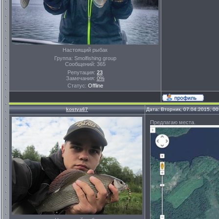
Настоящий рыбак
Группа: Smolfishing group
Сообщений:
365
Репутация:
23
Замечания:
0%
Статус:
Offline
kostya67
Дата: Вторник, 07.04.2015, 0
Предлагаю места.