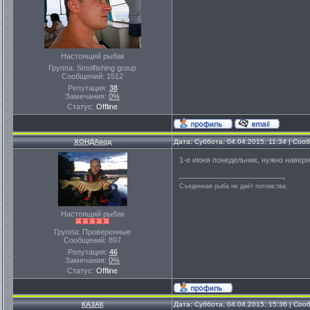
Настоящий рыбак
Группа: Smolfishing group
Сообщений:
1512
Репутация:
38
Замечания:
0%
Статус:
Offline
ХОНДАвод
Дата: Суббота, 04.04.2015, 11:34 | Со
1-е июня понедельник, нужно наверн
Съеденная рыба не даёт потомства.
Настоящий рыбак
Группа: Проверенные
Сообщений:
897
Репутация:
46
Замечания:
0%
Статус:
Offline
КАЗАК
Дата: Суббота, 04.04.2015, 15:36 | Со