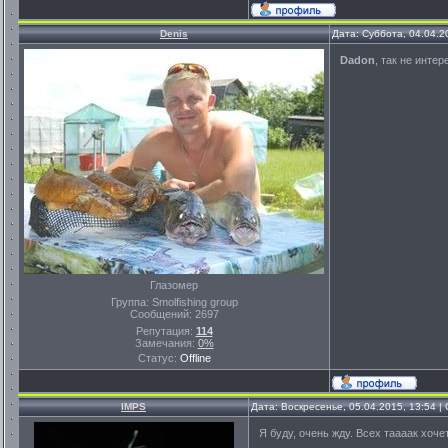
Denis
Дата: Суббота, 04.04.2
Dadon
, так не интер
Глазомер
Группа: Smolfishing group
Сообщений:
2697
Репутация:
114
Замечания:
0%
Статус:
Offline
IMPS
Дата: Воскресенье, 05.04.2015, 13:54 
Я буду, очень жду. Всех таааак хоче