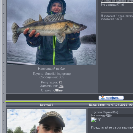
А нефиг на катерах ката
Не завидуй)))))
Я встала в 4 утра, полом
оставался час)))
Настоящий рыбак
Группа: Smolfishing group
Сообщений:
365
Репутация:
23
Замечания:
0%
Статус:
Offline
kostya67
Дата: Вторник, 07.04.2015, 0
Цитата
Сергей85
(
)
Не завидуй)))))
Предлагайте свои вариан