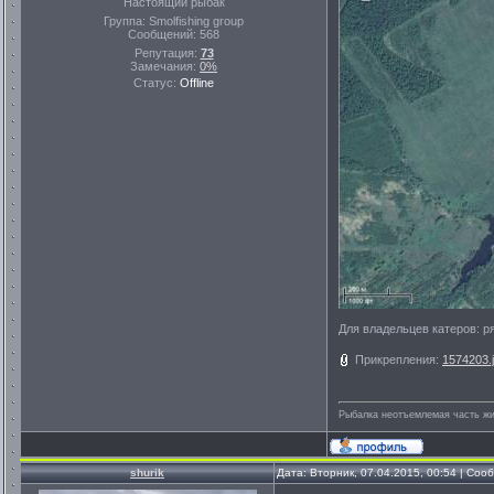
Настоящий рыбак
Группа: Smolfishing group
Сообщений:
568
Репутация:
73
Замечания:
0%
Статус:
Offline
Для владельцев катеров: р
Прикрепления:
1574203.
Рыбалка неотъемлемая часть ж
shurik
Дата: Вторник, 07.04.2015, 00:54 | Со