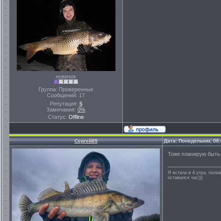
новичок
Группа: Проверенные
Сообщений:
17
Репутация:
5
Замечания:
0%
Статус:
Offline
Сергей85
Дата: Понедельник, 06
Тоже планирую быть 
Я встала в 4 утра, полом
оставался час)))