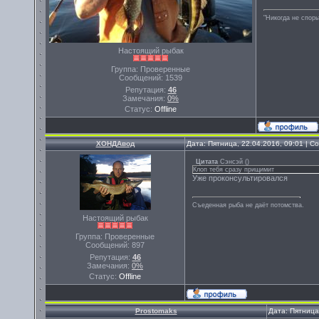
"Никогда не спорь
Настоящий рыбак
Группа: Проверенные
Сообщений:
1539
Репутация:
46
Замечания:
0%
Статус:
Offline
ХОНДАвод
Дата: Пятница, 22.04.2016, 09:01 | 
Цитата
Сэнсэй
(
)
Клоп тебя сразу прищимит
Уже проконсультировался
Съеденная рыба не даёт потомства.
Настоящий рыбак
Группа: Проверенные
Сообщений:
897
Репутация:
46
Замечания:
0%
Статус:
Offline
Prostomaks
Дата: Пятница