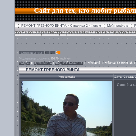
Сайт для тех, кто любит рыбал
РЕМОНТ ГРЕБНОГО ВИНТА. - Страница 2 - Форум
Мой профиль
Р
только зарегистрированным пользователям
2
Страница
2
из
2
«
1
Модератор форума:
,
IDL79
ntdimon
Форум
»
Транспорт
»
Лодки и моторы
»
РЕМОНТ ГРЕБНОГО ВИНТА.
(
РЕМОНТ ГРЕБНОГО ВИНТА.
Prostomaks
Дата: Среда, 
Сэнсэй, а к