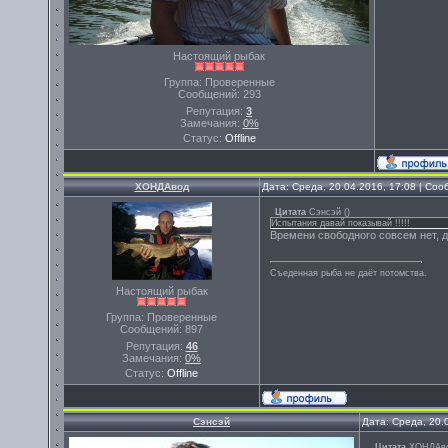
Настоящий рыбак
Группа: Проверенные
Сообщений:
293
Репутация:
3
Замечания:
0%
Статус:
Offline
ХОНДАвод
Дата: Среда, 20.04.2016, 17:08 | Со
Цитата
Сэнсэй
(
)
Испытания давай показывай !!!!!
Времени свободного совсем нет, д
Съеденная рыба не даёт потомства.
Настоящий рыбак
Группа: Проверенные
Сообщений:
897
Репутация:
46
Замечания:
0%
Статус:
Offline
Сэнсэй
Дата: Среда, 20.
Цитата
ХОНДАв