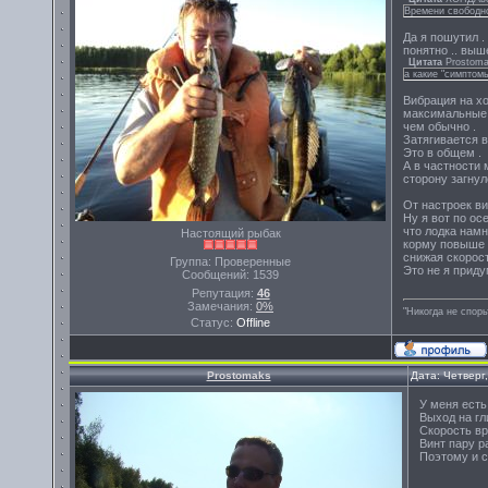
Времени свободно
Да я пошутил .
понятно .. выш
Цитата
Prostom
а какие "симптомы
Вибрация на хо
максимальные о
чем обычно .
Затягивается в
Это в общем .
А в частности 
сторону загнул
От настроек ви
Ну я вот по ос
что лодка намн
Настоящий рыбак
корму повыше ,
снижая скорост
Группа: Проверенные
Это не я приду
Сообщений:
1539
Репутация:
46
Замечания:
0%
"Никогда не спорь
Статус:
Offline
Prostomaks
Дата: Четверг
У меня есть
Выход на гл
Скорость вр
Винт пару р
Поэтому и с