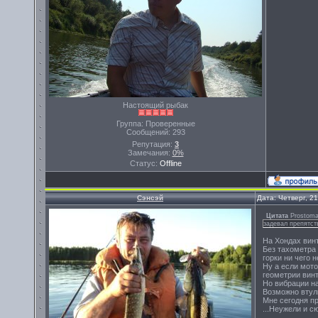
Настоящий рыбак
Группа: Проверенные
Сообщений:
293
Репутация:
3
Замечания:
0%
Статус:
Offline
Сэнсэй
Дата: Четверг, 2
Цитата
Prostom
задевал препятст
На Хондах винт
Без тахометра 
горки ни чего н
Ну а если мото
геометрии винт
Но вибрации на
Возможно втулк
Мне сегодня пр
...Неужели и с