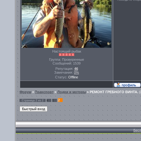
Настоящий рыбак
Группа: Проверенные
Сообщений:
1539
Репутация:
46
Замечания:
0%
Статус:
Offline
Форум
»
Транспорт
»
Лодки и моторы
»
РЕМОНТ ГРЕБНОГО ВИНТА.
(
2
Страница
2
из
2
«
1
Бесп