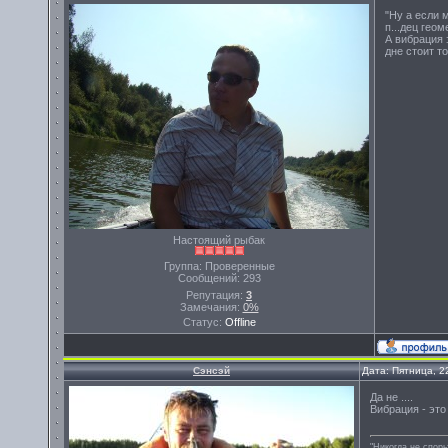
"Ну а если 
п...дец геом
А вибрация 
дне стоит т
Настоящий рыбак
Группа: Проверенные
Сообщений:
293
Репутация:
3
Замечания:
0%
Статус:
Offline
Сэнсэй
Дата: Пятница, 2
Да не ....
Вибрация - это
"Никогда не спорь