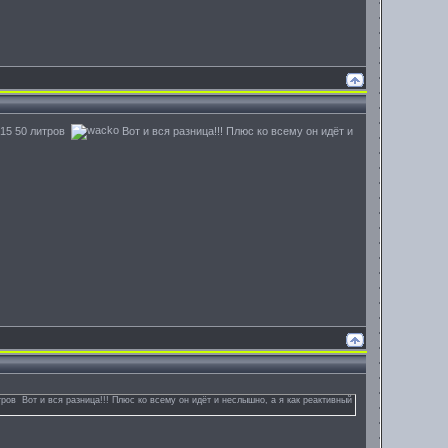
е 15 50 литров
Вот и вся разница!!! Плюс ко всему он идёт и
итров Вот и вся разница!!! Плюс ко всему он идёт и неслышно, а я как реактивный