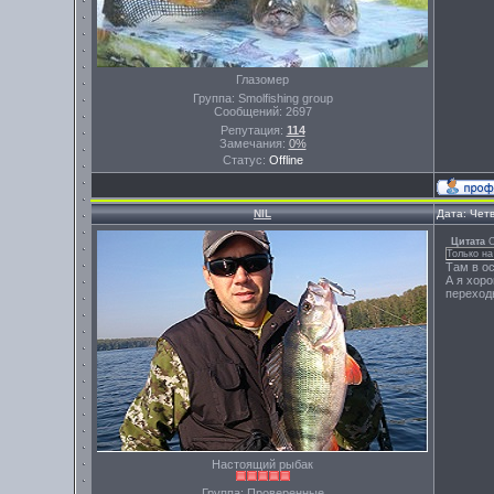
Глазомер
Группа: Smolfishing group
Сообщений:
2697
Репутация:
114
Замечания:
0%
Статус:
Offline
NIL
Дата: Четв
Цитата
Только на
Там в ос
А я хоро
переходы
Настоящий рыбак
Группа: Проверенные