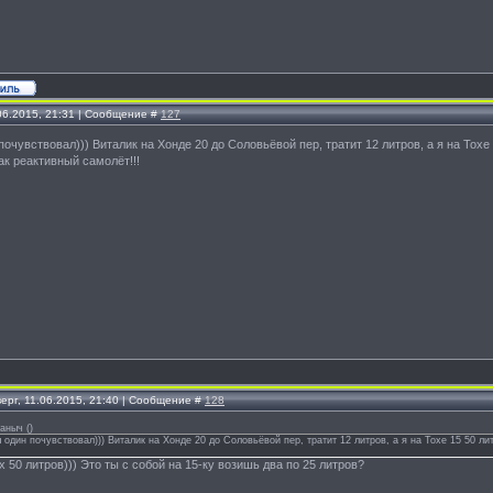
.06.2015, 21:31 | Сообщение #
127
 почувствовал))) Виталик на Хонде 20 до Соловьёвой пер, тратит 12 литров, а я на Тох
ак реактивный самолёт!!!
ерг, 11.06.2015, 21:40 | Сообщение #
128
саныч
(
)
ы один почувствовал))) Виталик на Хонде 20 до Соловьёвой пер, тратит 12 литров, а я на Тохе 15 50 л
!
х 50 литров))) Это ты с собой на 15-ку возишь два по 25 литров?