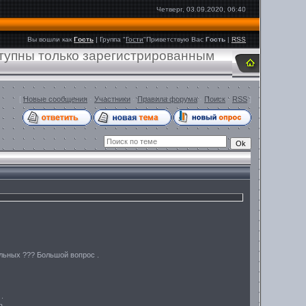
Четверг, 03.09.2020, 06:40
Вы вошли как
Гость
|
Группа
"
Гости
"
Приветствую Вас
Гость
|
RSS
ступны только зарегистрированным
[
Новые сообщения
·
Участники
·
Правила форума
·
Поиск
·
RSS
]
реальных ??? Большой вопрос .
.
 .