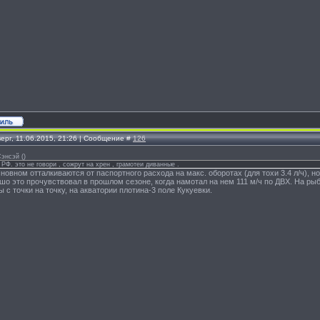
ерг, 11.06.2015, 21:26 | Сообщение #
126
Сэнсэй
(
)
 РФ. это не говори , сожрут на хрен , грамотеи диванные .
новном отталкиваются от паспортного расхода на макс. оборотах (для тохи 3.4 л/ч), но
шо это прочувствовал в прошлом сезоне, когда намотал на нем 111 м/ч по ДВХ. На рыб
 с точки на точку, на акватории плотина-3 поле Кукуевки.