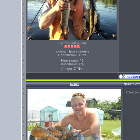
Настоящий рыбак
Группа: Проверенные
Сообщений:
1539
Репутация:
46
Замечания:
0%
Статус:
Offline
Denis
Дата: Четв
Сэнсэй