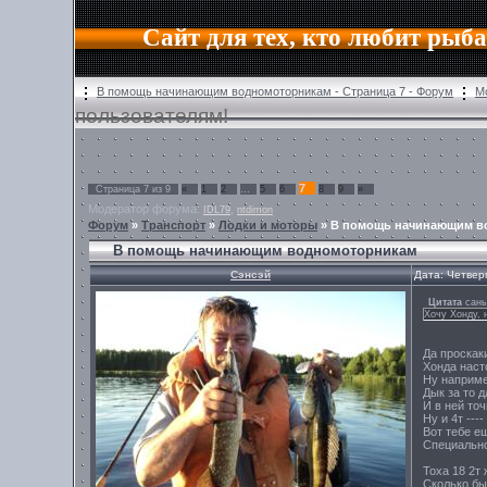
Сайт для тех, кто любит рыб
В помощь начинающим водномоторникам - Страница 7 - Форум
М
пользователям!
7
Страница
7
из
9
«
1
2
…
5
6
8
9
»
Модератор форума:
,
IDL79
ntdimon
Форум
»
Транспорт
»
Лодки и моторы
»
В помощь начинающим в
В помощь начинающим водномоторникам
Сэнсэй
Дата: Четвер
Цитата
сан
Хочу Хонду, 
Да проскак
Хонда насто
Ну например
Дык за то д
И в ней точ
Ну и 4т --
Вот тебе ещ
Специально 
Тоха 18 2т 
Сколько бы 