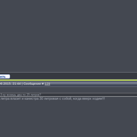
.06.2015, 21:44 | Сообщение #
129
15-ку возишь два по 25 литров?
22 литра влазит и канистра 30 литровая с собой, когда вверх ходим!!!