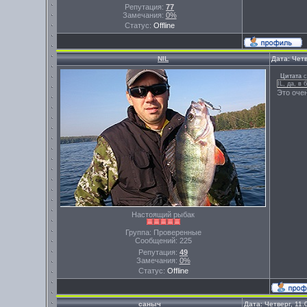
Репутация:
77
Замечания:
0%
Статус:
Offline
NIL
Дата: Четв
Цитата
IL, да, в
Это очен
Настоящий рыбак
Группа: Проверенные
Сообщений:
225
Репутация:
49
Замечания:
0%
Статус:
Offline
саныч
Дата: Четверг, 11