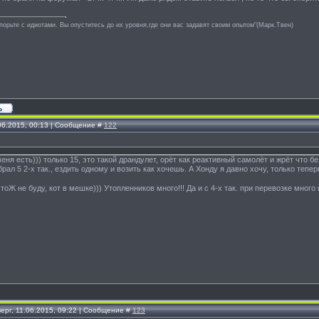
спорьте с идиотами. Вы опуститесь до их уровня,где они вас задавят своим опытом"(Марк.Твен)
.06.2015, 00:13 | Сообщение #
122
 меня есть))) только 15, это такой драндулет, орёт как реактивный самолёт и жрёт что б
ал 5 2-х так., ездить одному и возить как хочешь. А Хонду я давно хочу, только тепер
тоЖ не буду, кот в мешке))) Утопленников много!!! Да и с 4-х так. при перевозке много
ерг, 11.06.2015, 09:22 | Сообщение #
123