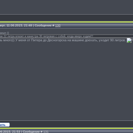
ерг, 11.06.2015, 21:48 | Сообщение #
130
саныч
(
)
 бак 22 литра влазит и канистра 30 литровая с собой, когда вверх ходим!!!
ь много)) У меня от Питера до Десногорска на машине доехать, уходит 90 литров.
.06.2015, 21:53 | Сообщение #
131