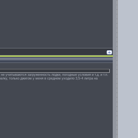
 не учитываются загруженность лодки, погодные условия и т.д. и т.п.
алку, только джигом у меня в среднем уходило 3,5-4 литра на