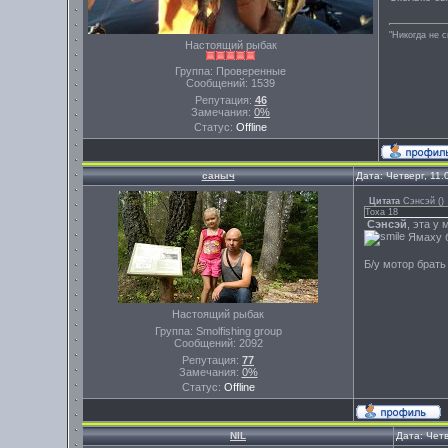
"Никогда не 
Настоящий рыбак
Группа: Проверенные
Сообщений:
1539
Репутация:
46
Замечания:
0%
Статус:
Offline
саныч
Дата: Четверг, 11
Цитата
Сэнсэй
(
)
Тоха 18
Сэнсэй
, эта у
Ямаху бр
Б/у мотор брать 
Настоящий рыбак
Группа: Smolfishing group
Сообщений:
2092
Репутация:
77
Замечания:
0%
Статус:
Offline
NIL
Дата: Четв