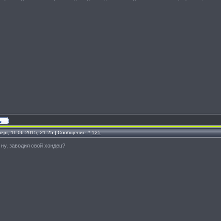
ерг, 11.06.2015, 21:25 | Сообщение #
125
, ну, заводил свой хондец?