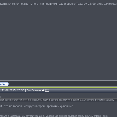
тактники конечно жрут много, я в прошлом году в своего Тохатсу 9.8 бензина залил б
г, 11.06.2015, 20:33 | Сообщение #
124
(
)
ники конечно жрут много, я в прошлом году в своего Тохатсу 9.8 бензина залил больше чем в машину.
Ф. это не говори , сожрут на хрен , грамотеи диванные .
спорьте с идиотами. Вы опуститесь до их уровня,где они вас задавят своим опытом"(Марк.Твен)