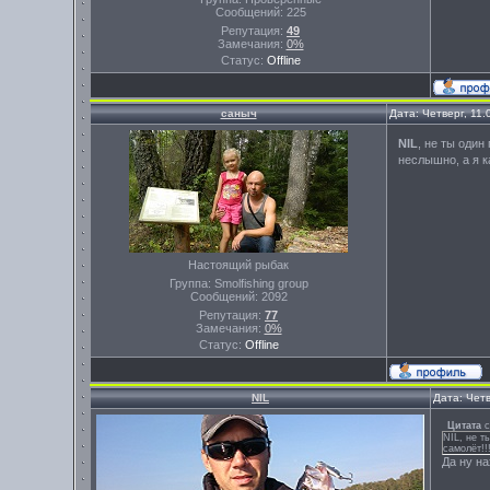
Сообщений:
225
Репутация:
49
Замечания:
0%
Статус:
Offline
саныч
Дата: Четверг, 11
NIL
, не ты один
неслышно, а я к
Настоящий рыбак
Группа: Smolfishing group
Сообщений:
2092
Репутация:
77
Замечания:
0%
Статус:
Offline
NIL
Дата: Четв
Цитата
NIL, не т
самолёт!!
Да ну на