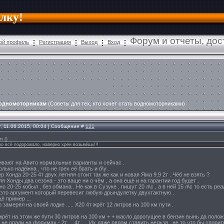
алку!
Форум и отчеты, до
ой профиль
Регистрация
Выход
Вход
одномоторникам
(Советы для тех, кто хочет стать водномоторниками)
г, 11.06.2015, 00:04 | Сообщение #
121
ыч
(
)
но всё подорожало, наверно хрен возьмёшь!!!
ивают на Авито нормальные варианты и сейчас .
лько надёжна , что не грех её брать и б\у .
 Хонда 20-25 4т двух летняя стоит так же как и новая Яма 9,9 2т . Чёб не взять ?
ля Хонды два сезона - это ваще ни о чём , а она ещё и на гарантии год будет .
но 20-25 кобыл , без обмана . Не как в Сузуке , пишут 20 л\с , а в ней 15 л\с то есть 
-- это аргумент который перевесит любую дрындулетку двухтактную .
ё пример ...
замерял на своей лодке ..... Х20 4т жрёт 12 литров на 100 км пути .
жрёт на этом же пути 30 литров на 100 км + + масло дорогущее в бензин вынь да полож 
не орали на форумах - 2т ... 4т .... Их даже рядом ставить нельзя , не то что бы спорить