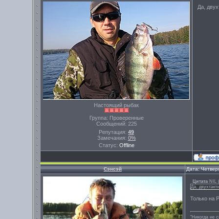
Да, двух
Настоящий рыбак
Группа: Проверенные
Сообщений:
225
Репутация:
49
Замечания:
0%
Статус:
Offline
Сэнсэй
Дата: Четвер
Цитата
NIL
Да, двухтакт
Только на Р
"Никогда не 