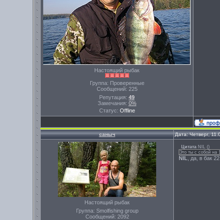
Настоящий рыбак
Группа: Проверенные
Сообщений:
225
Репутация:
49
Замечания:
0%
Статус:
Offline
саныч
Дата: Четверг, 11
Цитата
NIL
(
)
Это ты с собой на 
NIL
, да, в бак 
Настоящий рыбак
Группа: Smolfishing group
Сообщений:
2092