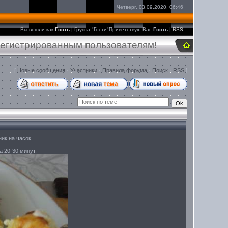
Четверг, 03.09.2020, 06:46
Вы вошли как
Гость
|
Группа
"
Гости
"
Приветствую Вас
Гость
|
RSS
регистрированным пользователям!
[
Новые сообщения
·
Участники
·
Правила форума
·
Поиск
·
RSS
]
ик на часок.
 20-30 минут.