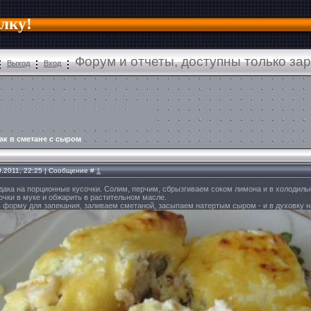
алку!
Форум и отчеты, доступны только за
Выход
Вход
ак в сметане с сыром
9.2011, 22:25 | Сообщение #
1
дака на порционные кусочки. Солим, перчим, сбрызгиваем соком лимона и в холодильн
очки в муке и обжарить в растительном масле.
 форму для запекания, заливаем сметаной, засыпаем натертым сыром - и в духовку на