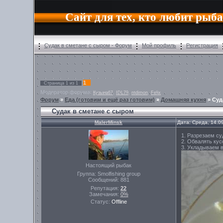
Сайт для тех, кто любит рыб
Судак в сметане с сыром - Форум
Мой профиль
Регистрация
1
Страница
1
из
1
Модератор форума:
,
,
,
Кузьма67
IDL79
ntdimon
Felix
Форум
»
Еда (готовим и ещё раз готовим)
»
Домашняя кухня
»
Суд
Судак в сметане с сыром
MalerMinsk
Дата: Среда, 14.0
1. Разрезаем су
2. Обвалять кус
3. Укладываем в
Настоящий рыбак
Группа: Smolfishing group
Сообщений:
881
Репутация:
22
Замечания:
0%
Статус:
Offline