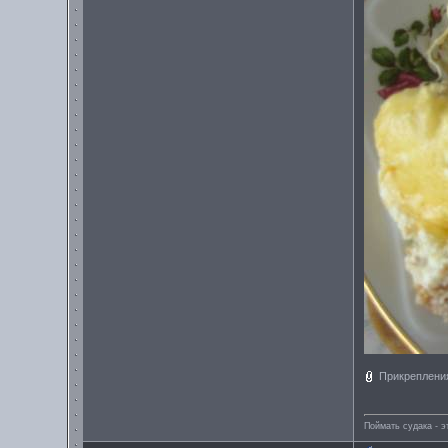
Прикреплени
Поймать судака - э