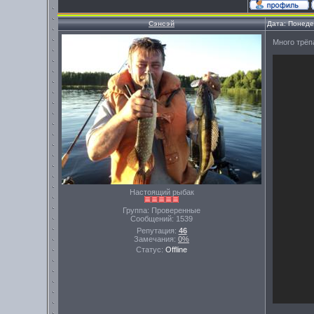
Сэнсэй
Дата: Понеде
Много трёпа
Настоящий рыбак
Группа: Проверенные
Сообщений:
1539
Репутация:
46
Замечания:
0%
Статус:
Offline