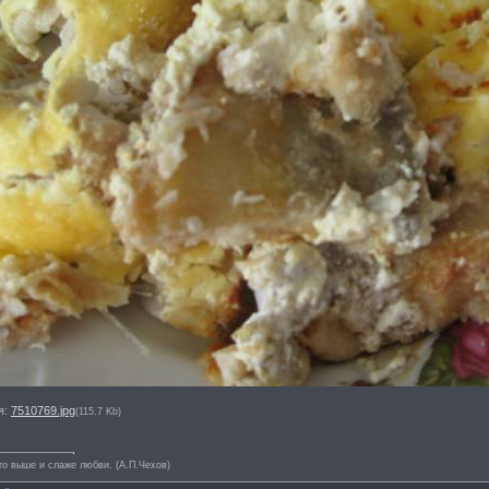
я:
7510769.jpg
(115.7 Kb)
то выше и слаже любви. (А.П.Чехов)