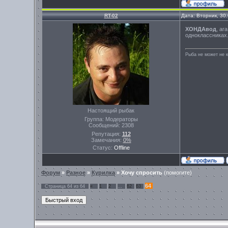
RT-02
Дата: Вторник, 30
ХОНДАвод
, аг
одноклассниках.
Рыба не может не к
Настоящий рыбак
Группа: Модераторы
Сообщений:
2308
Репутация:
112
Замечания:
0%
Статус:
Offline
Форум
»
Разное
»
Курилка
»
Хочу спросить
(помогите)
64
Страница
64
из
64
«
1
2
…
62
63