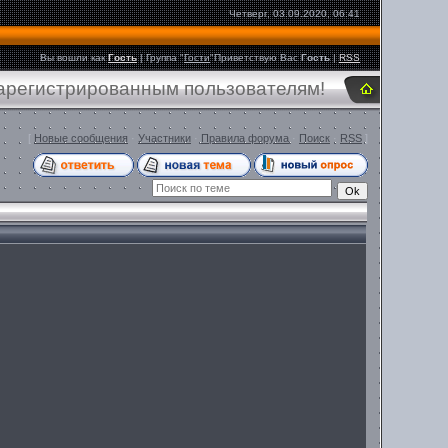
Четверг, 03.09.2020, 06:41
Вы вошли как
Гость
|
Группа
"
Гости
"
Приветствую Вас
Гость
|
RSS
зарегистрированным пользователям!
[
Новые сообщения
·
Участники
·
Правила форума
·
Поиск
·
RSS
]