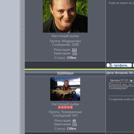
Рыба не может не к
Настоящий рыбак
Группа: Модераторы
Сообщений:
2308
Репутация:
112
Замечания:
0%
Статус:
Offline
ХОНДАвод
Дата: Вторник, 30
Цитата
RT-02
(
Попробуй кеш чиста
Склинером?
Съеденная рыба не
Настоящий рыбак
Группа: Проверенные
Сообщений:
897
Репутация:
46
Замечания:
0%
Статус:
Offline