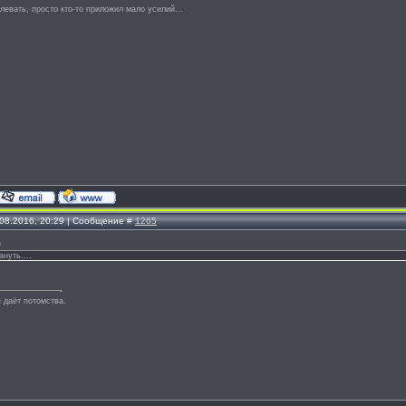
левать, просто кто-то приложил мало усилий...
.08.2016, 20:29 | Сообщение #
1265
)
нуть....
 даёт потомства.