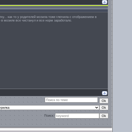
тку... как то у родителей мозила тоже глючила с отображением в
о в мозиле все чистанул и все норм заработало.
Поиск: