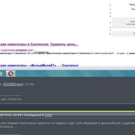
я:
2619968.png
(2.25 Mb)
 даёт потомства.
.08.2016, 20:19 | Сообщение #
1264
т уже видимо поисковые запросы по яндексу идут для вбивания в дальнейшем судаковых то
стануть....