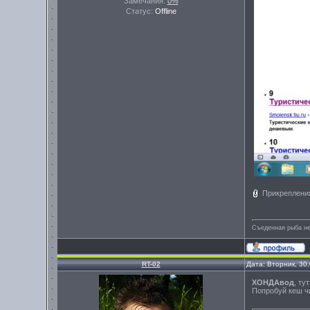
Замечания:
0%
Статус:
Offline
Прикреплени
Съеденная рыба не
RT-02
Дата: Вторник, 30
ХОНДАвод
, ту
Попробуй кеш чи