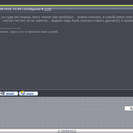
.08.2016, 21:49 | Сообщение #
1266
а, но судя раз знаешь прогу значит уже пробовал.... можно поискать в самой опере очис
.. чистил чистил, но не помогло... видимо надо было галочки ставить другие)))) я прям
левать, просто кто-то приложил мало усилий...
© 03/09/2011