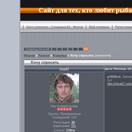
Сайт для тех, кто любит рыб
Хочу спросить - Страница 64 - Форум
Мой профиль
Регистрац
64
Страница
64
из
64
«
1
2
…
62
63
Форум
»
Разное
»
Курилка
»
Хочу спросить
(помогите)
Хочу спросить
niva67
Дата: Пятница, 26
р3559см
, Заезж
тут
http://niva67.ru/k
Настоящий рыбак
Группа: Проверенные
Сообщений:
515
Репутация:
36
Замечания:
0%
Статус:
Offline