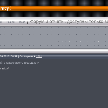
алку!
Форум и отчеты, доступны только 
ия
Выход
Вход
.08.2016, 06:57 | Сообщение #
1261
ай, в гараже лежит. 8910111ЗЗ44
ontakty/