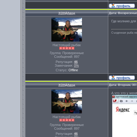
ХОНДАвод
Дата: Воскресенье
Где молнию для 
Съеденная рыба не
Настоящий рыбак
Группа: Проверенные
Сообщений:
897
Репутация:
46
Замечания:
0%
Статус:
Offline
ХОНДАвод
Дата: Вторник, 30
А что это у мен
Настоящий рыбак
Группа: Проверенные
Сообщений:
897
Репутация:
46