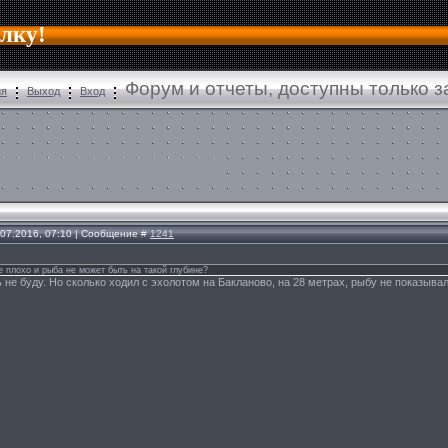
алку!
Форум и отчеты, доступны только 
ия
Выход
Вход
.07.2016, 07:10 | Сообщение #
1241
е плохо и рыба не может быть на такой глубине?
ь не буду. Но сколько ходил с эхолотом на Бакланово, на 28 метрах, рыбу не показывал