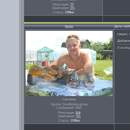
Репутация:
77
Замечания:
0%
Статус:
Offline
Denis
Дата: Суб
саныч
,
Добавл
-----------
И вообщ
Глазомер
Группа: Smolfishing group
Сообщений:
2697
Репутация:
114
Замечания:
0%
Статус:
Offline