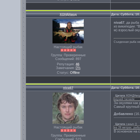
ХОНДАвод
Дата: Суббота, 16
niva67
, да рыба
из википедии: "
м) взрослый оку
Съеденная рыба не
Настоящий рыбак
Группа: Проверенные
Сообщений:
897
Репутация:
46
Замечания:
0%
Статус:
Offline
niva67
Дата: Суббота, 16
Цитата
ХОНДАво
окуней таскали
За окунями как 
Самый крупный б
Добавлено
(16.
---------------------
Цитата
саныч
(
)
Настоящий рыбак
на 28 метрах, рыбу
В основном на с
Группа: Проверенные
Сообщений:
515