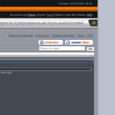
Четверг, 03.09.2020, 06:41
Вы вошли как
Гость
|
Группа
"
Гости
"
Приветствую Вас
Гость
|
RSS
зарегистрированным пользователям!
[
Новые сообщения
·
Участники
·
Правила форума
·
Поиск
·
RSS
]
 никогда!