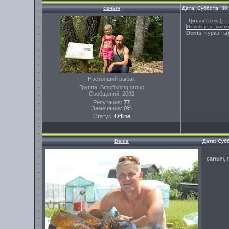
саныч
Дата: Суббота, 30
Цитата
Denis
(
)
И вообще,ты масло
Denis
, чурка ты
Настоящий рыбак
Группа: Smolfishing group
Сообщений:
2092
Репутация:
77
Замечания:
0%
Статус:
Offline
Denis
Дата: Суб
саныч
,