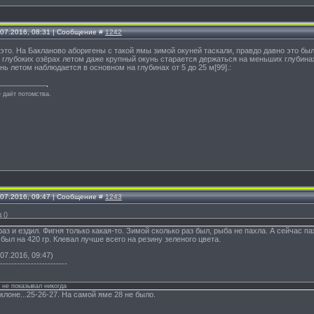
.07.2016, 08:31 | Сообщение #
1242
 это. На Бакланово аборигены с такой ямы зимой окуней таскали, правдо давно это было
В глубоких озёрах летом даже крупный окунь старается держаться на меньших глубинах
нь летом наблюдается в основном на глубинах от 5 до 25 м[99].:
 даёт потомства.
.07.2016, 09:47 | Сообщение #
1243
д
(
)
раз и ездил. Фигня только какая-то. Зимой сколько раз был, рыба не пахла. А сейчас па
ыл на 420 гр. Клевал лучше всего на резину зеленого цвета.
07.2016, 09:47)
------------------------
 не показывал никогда
клоне...25-26-27. На самой яме 28 не было.