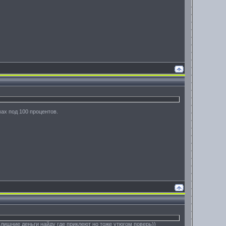
ах под 100 процентов.
 лишние деньги найду где приклеют но тоже утюгом поверь))