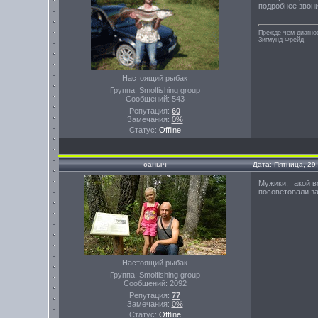
подробнее звон
Прежде чем диагно
Зигмунд Фрейд
Настоящий рыбак
Группа: Smolfishing group
Сообщений:
543
Репутация:
60
Замечания:
0%
Статус:
Offline
саныч
Дата: Пятница, 29
Мужики, такой в
посоветовали за
Настоящий рыбак
Группа: Smolfishing group
Сообщений:
2092
Репутация:
77
Замечания:
0%
Статус:
Offline