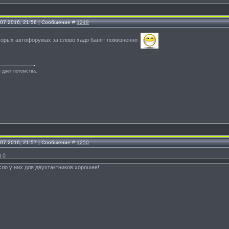
.07.2016, 21:56 | Сообщение #
1249
оторых автофорумах за слово хадо банят пожизненно
 даёт потомства.
.07.2016, 21:57 | Сообщение #
1250
д
(
)
сло у них для двухтактников хорошее!