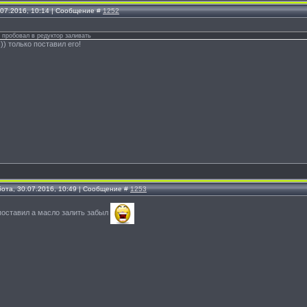
.07.2016, 10:14 | Сообщение #
1252
 пробовал в редуктор заливать
))) только поставил его!
бота, 30.07.2016, 10:49 | Сообщение #
1253
 поставил а масло залить забыл