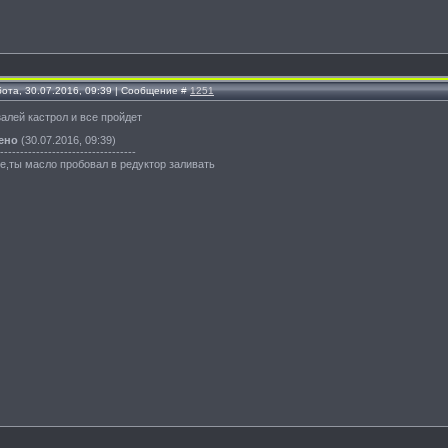
бота, 30.07.2016, 09:39 | Сообщение #
1251
 залей кастрол и все пройдет
ено
(30.07.2016, 09:39)
----------------------------------
е,ты масло пробовал в редуктор заливать