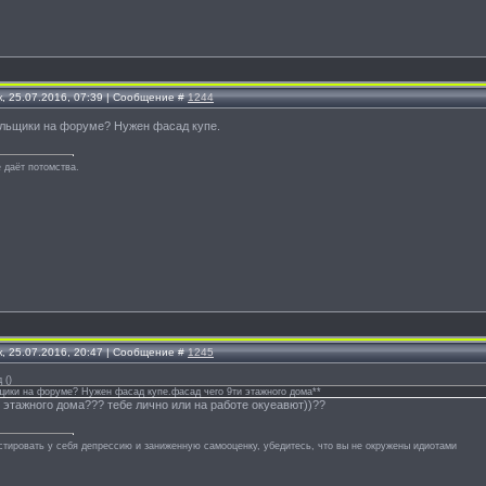
, 25.07.2016, 07:39 | Сообщение #
1244
ельщики на форуме? Нужен фасад купе.
 даёт потомства.
, 25.07.2016, 20:47 | Сообщение #
1245
д
(
)
щики на форуме? Нужен фасад купе.фасад чего 9ти этажного дома**
 этажного дома??? тебе лично или на работе окуеавют))??
стировать у себя депрессию и заниженную самооценку, убедитесь, что вы не окружены идиотами