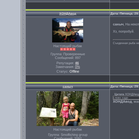
ХОНДАвод
Дата: Пятница, 29
саныч
, На нек
Хз, попробуй.
Съеденная рыба не
Настоящий рыбак
Группа: Проверенные
Сообщений:
897
Репутация:
46
Замечания:
0%
Статус:
Offline
саныч
Дата: Пятница, 29
Цитата
ХОНДАво
слово хадо
ХОНДАвод
, ма
Настоящий рыбак
Группа: Smolfishing group
Сообщений:
2092