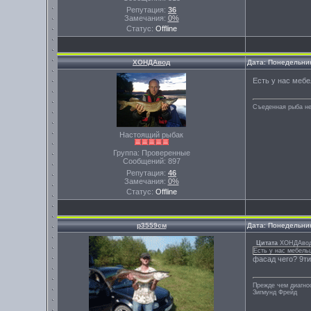
Репутация:
36
Замечания:
0%
Статус:
Offline
ХОНДАвод
Дата: Понедельник
Есть у нас меб
Съеденная рыба не
Настоящий рыбак
Группа: Проверенные
Сообщений:
897
Репутация:
46
Замечания:
0%
Статус:
Offline
р3559см
Дата: Понедельник
Цитата
ХОНДАво
Есть у нас мебель
фасад чего? 9ти
Прежде чем диагно
Зигмунд Фрейд