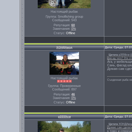
Настоящий рыбак
Группа: Smolfishing group
Сообщений:
543
Репутация:
60
Замечания:
0%
Статус:
Offline
ХОНДАвод
Дата: Среда, 27.0
Цитата
р3559см
(
)
фасад чего? 9ти э
Ага, у мебельщи
Сань, фасад шк
Думаю сам сдела
Настоящий рыбак
Съеденная рыба не
Группа: Проверенные
Сообщений:
897
Репутация:
46
Замечания:
0%
Статус:
Offline
р3559см
Дата: Среда, 27.0
Цитата
ХОНДАво
Думаю сам сделать
к тому и спроси