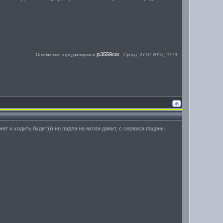
р3559см
Сообщение отредактировал
-
Среда, 27.07.2016, 19:23
ет и ходить будет))) но падла на мозги давит, с сервиса пацаны