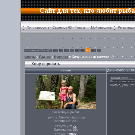
Сайт для тех, кто любит рыб
Хочу спросить - Страница 63 - Форум
Мой профиль
Регистрац
63
Страница
63
из
64
«
1
2
…
61
62
64
»
Форум
»
Разное
»
Курилка
»
Хочу спросить
(помогите)
Хочу спросить
саныч
Дата: Суббота, 16
Цитата
niva67
(
)
Что, совсем так вс
niva67
, уточнят
Настоящий рыбак
Группа: Smolfishing group
Сообщений:
2092
Репутация:
77
Замечания:
0%
Статус:
Offline