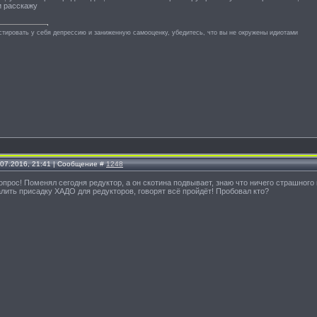
и расскажу
стировать у себя депрессию и заниженную самооценку, убедитесь, что вы не окружены идиотами
.07.2016, 21:41 | Сообщение #
1248
опрос! Поменял сегодня редуктор, а он скотина подвывает, знаю что ничего страшного н
лить присадку ХАДО для редукторов, говорят всё пройдёт! Пробовал кто?