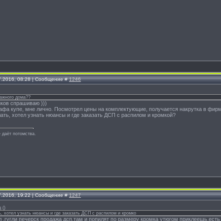
7.2016, 08:28 | Сообщение #
1246
тажного дома??
ков спрашиваю )))
афа купе, мне лично. Посмотрел цены на комплектующие, получается накрутка в фирм
ть, хотел узнать нюансы и где заказать ДСП с распилом и кромкой?
 даёт потомства.
7.2016, 19:22 | Сообщение #
1247
д
(
)
, хотел узнать нюансы и где заказать ДСП с распилом и кромко
л ,гугли печерск продажа дсп,там и попилят по размеру кромка утюгом приклеешь,есть