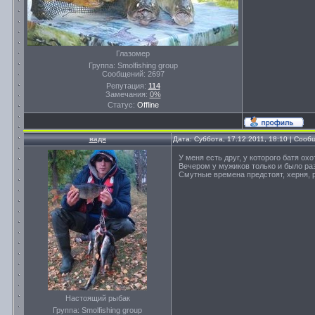
Глазомер
Группа: Smolfishing group
Сообщений:
2697
Репутация:
114
Замечания:
0%
Статус:
Offline
вадя
Дата: Суббота, 17.12.2011, 18:10 | Соо
У меня есть друг, у которого батя ох
Вечером у мужиков только и было разг
Смутные времена предстоят, херня, 
Настоящий рыбак
Группа: Smolfishing group