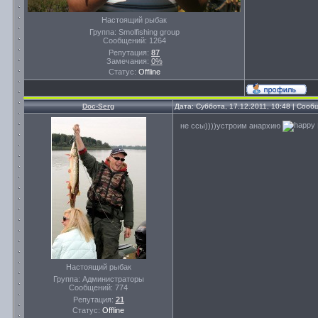
Настоящий рыбак
Группа: Smolfishing group
Сообщений:
1264
Репутация:
87
Замечания:
0%
Статус:
Offline
Doc-Serg
Дата: Суббота, 17.12.2011, 10:48 | Соо
не ссы))))устроим анархию
Настоящий рыбак
Группа: Администраторы
Сообщений:
774
Репутация:
21
Статус:
Offline