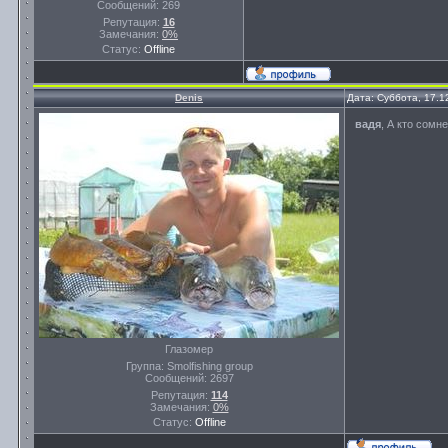
Сообщений:
269
Репутация:
16
Замечания:
0%
Статус:
Offline
Denis
Дата: Суббота, 17.1
вадя
, А кто сомн
Глазомер
Группа: Smolfishing group
Сообщений:
2697
Репутация:
114
Замечания:
0%
Статус:
Offline