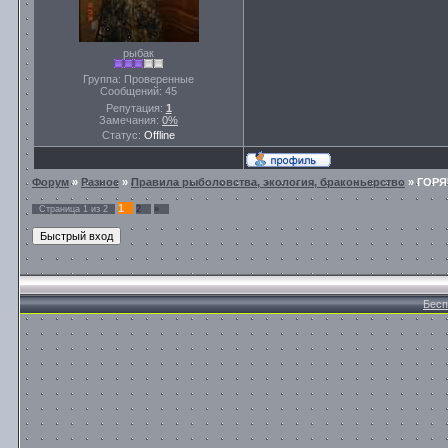
рыбак
Группа: Проверенные
Сообщений:
45
Репутация:
1
Замечания:
0%
Статус:
Offline
Форум
»
Разное
»
Правила рыболовства, экология, браконьерство
»
ГОРЯ
1
Страница
1
из
2
2
»
Бесп