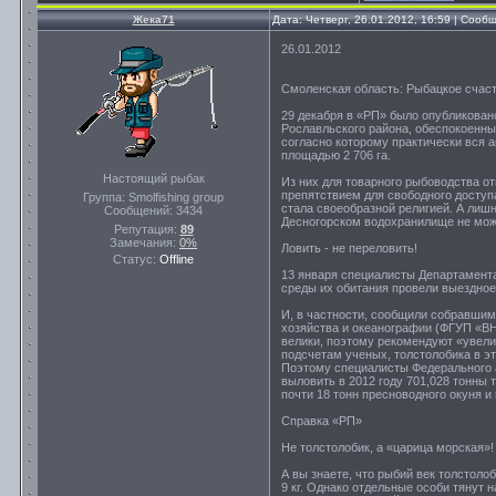
Жека71
Дата: Четверг, 26.01.2012, 16:59 | Соо
26.01.2012
Смоленская область: Рыбацкое счаст
29 декабря в «РП» было опубликован
Рославльского района, обеспокоенны
согласно которому практически вся 
площадью 2 706 га.
Настоящий рыбак
Из них для товарного рыбоводства от
препятствием для свободного доступ
Группа: Smolfishing group
стала своеобразной религией. А лиш
Сообщений:
3434
Десногорском водохранилище не може
Репутация:
89
Замечания:
0%
Ловить - не переловить!
Статус:
Offline
13 января специалисты Департамента
среды их обитания провели выездное
И, в частности, сообщили собравшим
хозяйства и океанографии (ФГУП «В
велики, поэтому рекомендуют «увел
подсчетам ученых, толстолобика в эт
Поэтому специалисты Федерального 
выловить в 2012 году 701,028 тонны 
почти 18 тонн пресноводного окуня и
Справка «РП»
Не толстолобик, а «царица морская»!
А вы знаете, что рыбий век толстоло
9 кг. Однако отдельные особи тянут н