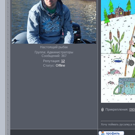
Настоящий рыбак
Группа: Администраторы
Сообщений:
367
Репутация:
12
Статус:
Offline
Прикрепления:
090
Хочу поймать русалку,а п