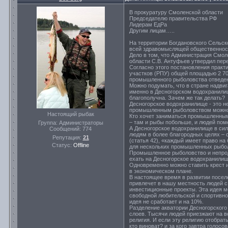
В прокуратуру Смоленской области
Председателю правительства РФ
Лидерам ЕдРа
Другим лицам…..
На территории Богдановского Сельск
всей здравомыслящей общественност
Дело в том, что Администрация Смол
области С.В. Антуфьев утвердил пе
Согласно этого постановления практ
участков (РПУ) общей площадью 2 706
промышленного рыболовства отведено
Можно подумать, что в стране надви
именно в Десногорском водохранилище
благополучна. Зачем же так делать?
Десногорское водохранилище - это н
промышленным рыболовством можно
Настоящий рыбак
Кто хочет заниматься промышленным
– там и рыбы побольше, и людей поме
Группа: Администраторы
А Десногорское водохранилище в сил
Сообщений:
774
людям в более благородных целях – с
Репутация:
21
(статья 42), «каждый имеет право на
Статус:
Offline
для нескольких промышленных рыбо
Промышленное рыболовство и непроду
ехать на Десногорское водохранилище
Одновременно можно ставить крест и
в экономическом плане.
В настоящее время в развитии посел
привлечет в нашу местность людей 
инвестиционные проекты. Эта идея м
свободной любительской и спортивно
идея не сработает и на 10%.
Разделение акватории Десногорского
слоев. Тысячи людей приезжают на в
религия. И если эту религию отобра
кто виноват? и за кого завтра голос