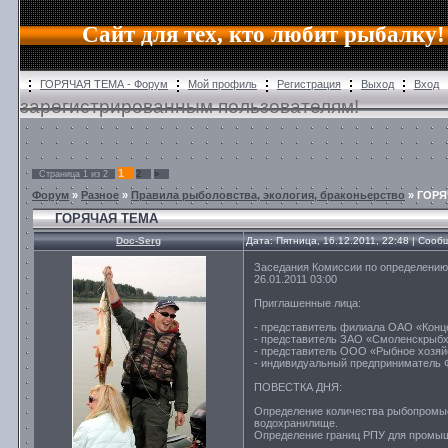
Сайт для тех, кто любит рыбалку!
ГОРЯЧАЯ ТЕМА - Форум
Мой профиль
Регистрация
Выход
Вход
зарегистрированным пользователям!
1
Страница
1
из
2
2
»
Форум
»
Разное
»
Правила рыболовства, экология, браконьерство
»
ГОРЯ
ГОРЯЧАЯ ТЕМА
Doc-Serg
Дата: Пятница, 16.12.2011, 22:48 | Соо
Заседания Комиссии по определению
26.01.2011 03:00
Приглашенные лица:
- представитель филиала ОАО «Конц
- представитель ЗАО «Смоленскрыбхо
- представитель ООО «Рыбное хозяйс
- индивидуальный предприниматель 
ПОВЕСТКА ДНЯ:
Определение количества рыбопромыс
водохранилище.
Определение границ РПУ для промыш