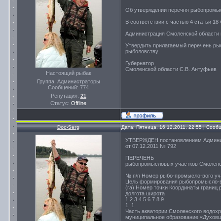
Об утверждении перечня рыбопромы
В соответствии с частью 4 статьи 1
Администрация Смоленской области п о
Утвердить прилагаемый перечень ры
рыболовству.
Губернатор
Смоленской области С.В. Антуфьев
Настоящий рыбак
Группа: Администраторы
Сообщений:
774
Репутация:
21
Статус:
Offline
Doc-Serg
Дата: Пятница, 16.12.2011, 22:55 | Соо
УТВЕРЖДЕН постановлением Админи
от 07.12.2011 № 792
ПЕРЕЧЕНЬ
рыбопромысловых участков Смоленс
№ п/п Номер рыбо-промысло-вого уч
Цель формирования рыбопромысло-в
(га) Номер точки Координаты границ
долгота широта
1 2 3 4 5 6 7 8 9
1. 1
Часть акватории Смоленского водохр
муниципальное образование «Духовщин