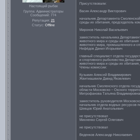
Присутствовали:
Настоящий рыбак
Васин Александр Викторович
Группа: Администраторы
Сообщений:
774
начальник Департамента Смоленской 
Репутация:
21
среды их обитания, председатель ко
Статус:
Offline
Миронов Николай Васильевич
заместитель начальника Департамент
животного мира и среды их обитания 
животного мира, промышленного и сп
Нефёдов Данил Игорьевич
главный специалист отдела государс
и спортивного рыболовства Департам
животного мира и среды их обитания
Члены комиссии:
Кузьмин Алексей Владимирович
Жвитиашвили Давид Яковлевич
начальник Смоленского отдела госуд
области Московско – Окского террит
Митрофанова Татьяна Владимировна
заместитель руководителя Московско
начальник отдела водных ресурсов п
Шевцов Юрий Анатольевич
не присутствовал
Михненко Сергей Олегович
не присутствовал
Веденков Александр Николаевич