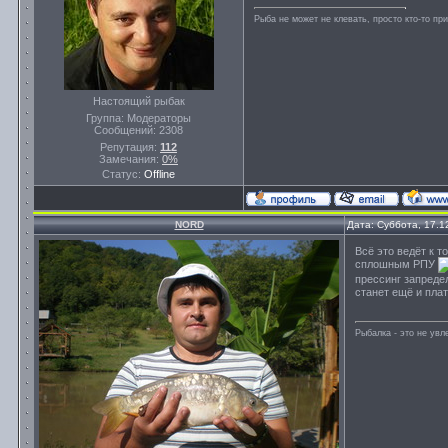
Рыба не может не клевать, просто кто-то пр
Настоящий рыбак
Группа: Модераторы
Сообщений:
2308
Репутация:
112
Замечания:
0%
Статус:
Offline
NORD
Дата: Суббота, 17.1
Всё это ведёт к 
сплошным РПУ
прессинг запред
станет ещё и пла
Рыбалка - это не ув