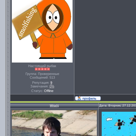
Настоящий рыбак
Группа: Проверенные
Сообщений:
513
Репутация:
9
Замечания:
0%
Статус:
Offline
Witalij
Дата: Вторник, 27.12.20