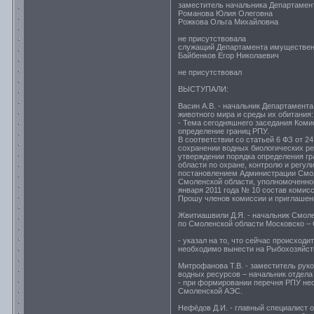
заместитель начальника Департамен
Романова Юлия Олеговна
Рожкова Ольга Михайловна
не присутствовала
служащий Департамента имуществен
Байбенков Егор Николаевич
не присутствовал
ВЫСТУПАЛИ:
Васин А.В. - начальник Департамент
животного мира и среды их обитания:
- Тема сегодняшнего заседания Коми
определение границ РПУ.
В соответствии со статьей 6 ФЗ от 2
сохранении водных биологических ре
утверждении порядка определения г
области по охране, контролю и регу
постановлением Администрации Смоле
Смоленской области, уполномоченног
января 2011 года № 10 состав комис
Прошу членов комиссии и приглашен
Жвитиашвили Д.Я. - начальник Смоле
по Смоленской области Московско – 
- указал на то, что сейчас происхо
необходимо вынести на Рыбохозяйст
Митрофанова Т.В. - заместитель рук
водных ресурсов – начальник отдела
- при формировании перечня РПУ не
Смоленской АЭС.
Нефёдов Д.И. - главный специалист о