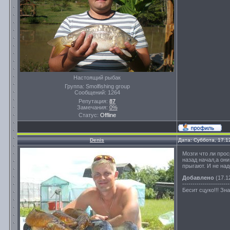
Настоящий рыбак
Группа: Smolfishing group
Сообщений:
1264
Репутация:
87
Замечания:
0%
Статус:
Offline
Denis
Дата: Суббота, 17.1
Мозги что ли про
назад начал,а они
прыгают. И не над
Добавлено
(17.12
-----------------------
Бесит сцуко!!! Зн