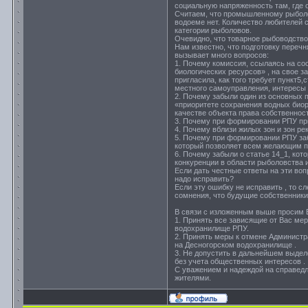
социальную напряженность там, где 
Считаем, что промышленному рыболо
водоеме нет. Количество любителей с
категории рыболовов.
Очевидно, что товарное рыбоводство 
Нам известно, что подготовку переч
вызывает много вопросов:
1. Почему комиссия, ссылаясь на со
биологических ресурсов» , на свое 
пригласила, как того требует пункт5
местного самоуправления, интересы 
2. Почему забыли один из основных 
«приоритете сохранения водных биор
качестве объекта права собственност
3. Почему при формировании РПУ п
4. Почему вблизи жилых зон и зон р
5. Почему при формировании РПУ заб
который позволяет всем желающим по
6. Почему забыли о статье 14_1, ко
конкуренции в области рыболовства 
Если дать честные ответы на эти во
надо исправить?
Если эту ошибку не исправить , то 
сомнения, что будущие собственники
В связи с изложенным выше просим В
1. Принять все зависящие от Вас ме
водохранилище РПУ.
2. Принять меры к отмене Администр
на Десногорском водохранилище .
3. Не допустить в дальнейшем выдел
без учета общественных интересов .
С уважением и надеждой на справедл
жителями.