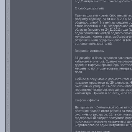
под 2 метра высотой! Такого добыли 
О свободе доступа
Причем доступ к этим биосуперзапас
Водному кодексу РФ от 03.06.2006 №7
общедоступной. На ней запрещено соо
стало известно «РП», Федеральное 
области (письмо от 24.11.2011 года 
водохранилища частей водного объек
желающих. Кроме этого, рыболовы-лю
разрешенными орудиями лова, в том
согласия пользователей.
Звериная летопись
31 декабря с боем курантов закончил
кабанов-сеголеток). Однако некоторы
деревни Барсуки браконьеры застрели
же день, с полуторачасовым интерва
лося...
Сейчас в лесу можно добывать только 
праздник продлится до 29 февраля. Н
охотничьих угодьях Смоленской обла
госохотинспектор сектора департаме
километра. Причем и по лесу, и по по
Цифры и факты
Департамент Смоленской области по 
обитания подвел итоги работы за мин
охотничьих ресурсов, 12 тысяч новы
федеральный бюджет поступило более
признаками уголовно наказуемых дея
6 протоколов об административных п