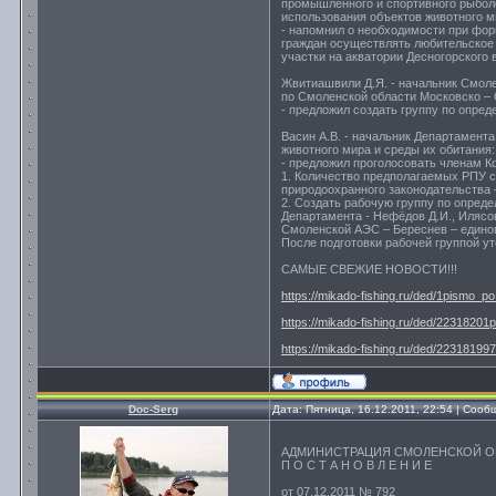
промышленного и спортивного рыбол
использования объектов животного м
- напомнил о необходимости при фор
граждан осуществлять любительское 
участки на акватории Десногорского
Жвитиашвили Д.Я. - начальник Смоле
по Смоленской области Московско – 
- предложил создать группу по опред
Васин А.В. - начальник Департамент
животного мира и среды их обитания:
- предложил проголосовать членам К
1. Количество предполагаемых РПУ с
природоохранного законодательства 
2. Создать рабочую группу по опреде
Департамента - Нефёдов Д.И., Илясов
Смоленской АЭС – Береснев – едино
После подготовки рабочей группой у
САМЫЕ СВЕЖИЕ НОВОСТИ!!!
https://mikado-fishing.ru/ded/1pismo_p
https://mikado-fishing.ru/ded/22318201p
https://mikado-fishing.ru/ded/223181997
Doc-Serg
Дата: Пятница, 16.12.2011, 22:54 | Соо
АДМИНИСТРАЦИЯ СМОЛЕНСКОЙ О
П О С Т А Н О В Л Е Н И Е
от 07.12.2011 № 792