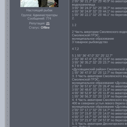
2 55° 36' 21.2" 32° 25' 40.9" по аквато
водохранилища
3 55° 36' 24.3" 32° 25' 38.7" по аква
Настоящий рыбак
4 55° 36' 24.8" 32° 25' 44.1" по аква
1 55° 36' 22.1" 32° 25' 46.1" по берего
Группа: Администраторы
2.
Сообщений:
774
Репутация:
21
1 2
Статус:
Offline
2 Часть акватории Смоленского водо
Смоленской ГРЭС,
муниципальное образование
3 товарное рыбоводство
4 7,2
5 1 55° 36' 47.0" 32° 25' 12.7"
2 55° 36' 47.4" 32° 25' 23.6" по аква
3 55° 36' 35.2" 32° 25' 23.7" по аква
6 7 8 9
«Духовщинский район» Смоленской обл
1 55° 36' 47.0" 32° 25' 12.7" по берего
3. 3 Часть акватории Смоленского во
Смоленской ГРЭС,
муниципальное образование «Духовщин
2 55° 36' 57.6" 32° 25' 26.4" по аква
3 55° 36' 48.6" 32° 25' 21.9" по аква
4 55° 36' 52.8" 32° 25' 11.8" по аква
1 55° 36' 56.3" 32° 25' 13.9" по берего
4. 4 Часть акватории Смоленского в
400 м севернее устья левого берега
муниципальное образование «Духовщин
2 55° 37' 17.1" 32° 25' 14.7" по аква
3 55° 37' 15.8" 32° 25' 14.0" по аква
4 55° 37' 19.7" 32° 24' 58.5" по аква
1 55° 37' 21.6" 32° 24' 57.8" по берего
5. 5 Часть акватории Десногорского 