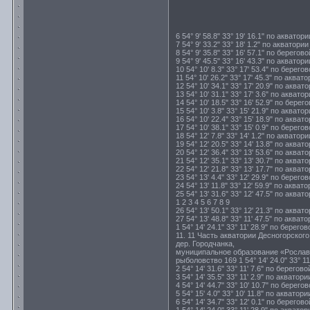
6 54° 9' 58.8" 33° 19' 16.1" по акват
7 54° 9' 33.2" 33° 18' 1.2" по аквато
8 54° 9' 35.8" 33° 16' 57.1" по берегов
9 54° 9' 45.5" 33° 16' 43.3" по акват
10 54° 10' 8.3" 33° 17' 53.4" по берего
11 54° 10' 26.2" 33° 17' 45.3" по акв
12 54° 10' 34.1" 33° 17' 20.9" по акв
13 54° 10' 31.1" 33° 17' 3.6" по аква
14 54° 10' 18.5" 33° 16' 52.9" по берег
15 54° 10' 3.8" 33° 15' 21.9" по аква
16 54° 10' 22.4" 33° 15' 18.9" по акв
17 54° 10' 38.1" 33° 15' 0.9" по берего
18 54° 12' 7.8" 33° 14' 1.2" по акват
19 54° 12' 20.5" 33° 14' 13.8" по акв
20 54° 12' 36.4" 33° 13' 53.6" по акв
21 54° 12' 35.1" 33° 13' 30.7" по акв
22 54° 12' 21.8" 33° 13' 17.7" по акв
23 54° 13' 4.4" 33° 12' 29.9" по берего
24 54° 13' 11.8" 33° 12' 59.9" по акв
25 54° 13' 31.6" 33° 12' 47.5" по акв
1 2 3 4 5 6 7 8 9
26 54° 13' 50.1" 33° 12' 21.3" по акв
27 54° 13' 48.8" 33° 11' 47.5" по акв
1 54° 14' 24.1" 33° 11' 28.9" по берего
11. 11 Часть акватории Десногорског
дер. Городчанка,
муниципальное образование «Росла
рыболовство 169 1 54° 14' 24.0" 33° 11
2 54° 14' 31.6" 33° 11' 7.6" по берегов
3 54° 14' 35.5" 33° 11' 2.9" по акват
4 54° 14' 44.7" 33° 10' 10.7" по берего
5 54° 15' 4.0" 33° 10' 11.8" по акват
6 54° 14' 34.7" 33° 12' 0.1" по берегов