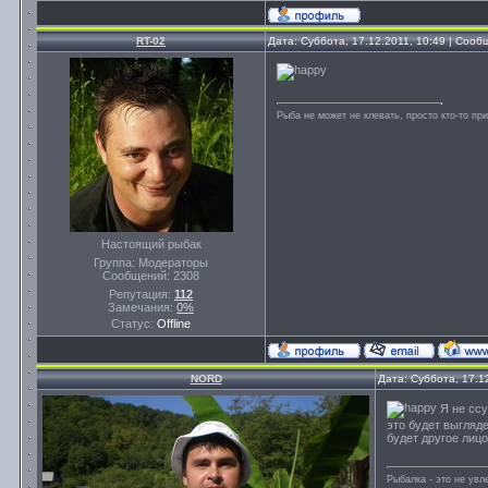
RT-02
Дата: Суббота, 17.12.2011, 10:49 | Соо
Рыба не может не клевать, просто кто-то пр
Настоящий рыбак
Группа: Модераторы
Сообщений:
2308
Репутация:
112
Замечания:
0%
Статус:
Offline
NORD
Дата: Суббота, 17.1
Я не ссу
это будет выгляде
будет другое лицо 
Рыбалка - это не ув