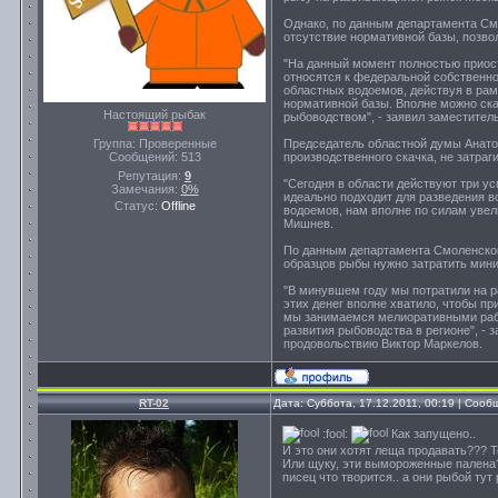
Однако, по данным департамента Смо
отсутствие нормативной базы, позв
"На данный момент полностью приос
относятся к федеральной собственно
областных водоемов, действуя в рам
нормативной базы. Вполне можно ска
Настоящий рыбак
рыбоводством", - заявил заместител
Группа: Проверенные
Председатель областной думы Анат
Сообщений:
513
производственного скачка, не затра
Репутация:
9
"Сегодня в области действуют три у
Замечания:
0%
идеально подходит для разведения 
Статус:
Offline
водоемов, нам вполне по силам увел
Мишнев.
По данным департамента Смоленской
образцов рыбы нужно затратить мини
"В минувшем году мы потратили на р
этих денег вполне хватило, чтобы п
мы занимаемся мелиоративными рабо
развития рыбоводства в регионе", -
продовольствию Виктор Маркелов.
RT-02
Дата: Суббота, 17.12.2011, 00:19 | Соо
:fool:
Как запущено..
И это они хотят леща продавать??? Т
Или щуку, эти вымороженные палена??
писец что творится.. а они рыбой тут