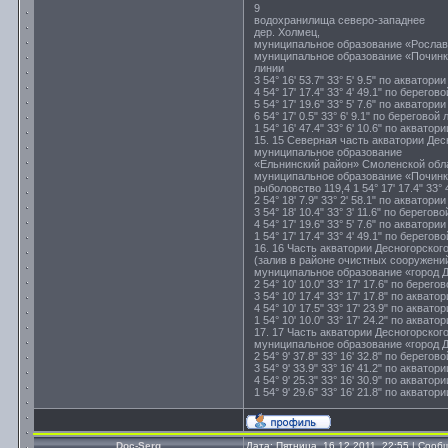
9
водохранилища северо-западнее
дер. Холмец,
муниципальное образование «Рослав
муниципальное образование «Починков
линии
3 54° 16' 53.7" 33° 5' 9.5" по аквато
4 54° 17' 17.4" 33° 4' 49.1" по берегов
5 54° 17' 19.6" 33° 5' 7.6" по аквато
6 54° 17' 0.5" 33° 6' 9.1" по береговой
1 54° 16' 47.4" 33° 6' 10.6" по акват
15. 15 Северная часть акватории Дес
муниципальное образование
«Ельнинский район» Смоленской обл
муниципальное образование «Почин
рыболовство 119,4 1 54° 17' 17.4" 33° 4
2 54° 18' 7.9" 33° 2' 58.1" по аквато
3 54° 18' 10.4" 33° 3' 11.6" по берегов
4 54° 17' 19.6" 33° 5' 7.6" по аквато
1 54° 17' 17.4" 33° 4' 49.1" по берегов
16. 16 Часть акватории Десногорско
(залив в районе очистных сооружений
муниципальное образование «город Де
2 54° 10' 10.0" 33° 17' 17.6" по берего
3 54° 10' 17.4" 33° 17' 17.8" по аква
4 54° 10' 17.5" 33° 17' 23.9" по аква
1 54° 10' 10.0" 33° 17' 24.2" по аква
17. 17 Часть акватории Десногорског
муниципальное образование «город Де
2 54° 9' 37.8" 33° 16' 32.8" по берегов
3 54° 9' 33.9" 33° 16' 41.2" по акват
4 54° 9' 25.3" 33° 16' 30.9" по акват
1 54° 9' 29.6" 33° 16' 21.8" по акват
Doc-Serg
Дата: Пятница, 16.12.2011, 22:55 | Соо