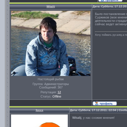
Witalij
Дата: Суббота, 17.12.20
Было постановление п
Суржиков (мое мнение
деятельности страдал
сейчас ведет активну
Хочу поймать русалку,а п
Настоящий рыбак
Группа: Администраторы
Сообщений:
367
Репутация:
12
Статус:
Offline
foxxx
Дата: Суббота, 17.12.2011, 22:04 | Соо
Witalij
, у нас схожие мнения!