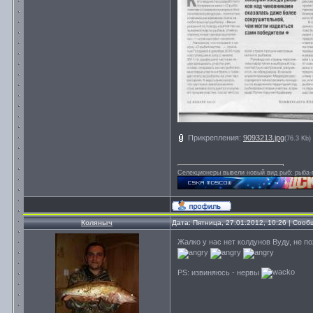
Прикрепления:
9093213.jpg
(76.3 Kb)
Селекционеры вывели новый вид рыб: рыба-п
Коляныч
Дата: Пятница, 27.01.2012, 10:26 | Соо
Жалко у нас нет колдунов Вуду, не п
PS: извиняюсь - нервы