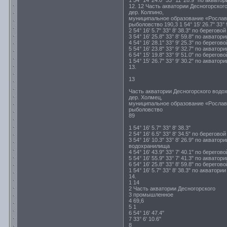
1 54° 14' 24.0" 33° 11' 28.9" по аква
12. 12 Часть акватории Десногорско
дер. Колпино,
муниципальное образование «Росла
рыболовство 190,3 1 54° 15' 26.7" 33° 9
2 54° 16' 5.7" 33° 8' 38.3" по берегово
3 54° 16' 25.8" 33° 8' 59.8" по акват
4 54° 16' 28.1" 33° 9' 25.3" по берегов
5 54° 16' 23.8" 33° 9' 32.7" по акват
6 54° 15' 19.8" 33° 9' 51.0" по берегов
1 54° 15' 26.7" 33° 9' 30.2" по акват
13.
13
Часть акватории Десногорского водо
дер. Холмец,
муниципальное образование «Росла
рыболовство
89
1 54° 16' 5.7" 33° 8' 38.3"
2 54° 16' 6.5" 33° 8' 34.5" по берегово
3 54° 16' 10.3" 33° 8' 26.9" по акватори
водохранилища
4 54° 16' 43.9" 33° 7' 40.1" по берегов
5 54° 16' 55.9" 33° 7' 41.3" по акват
6 54° 16' 25.8" 33° 8' 59.8" по берегов
1 54° 16' 5.7" 33° 8' 38.3" по аквато
14.
1 14
2 Часть акватории Десногорского
3 промышленное
4 69,6
5 1
6 54° 16' 47.4"
7 33° 6' 10.6"
8